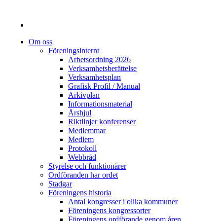
Om oss
Föreningsinternt
Arbetsordning 2026
Verksamhetsberättelse
Verksamhetsplan
Grafisk Profil / Manual
Arkivplan
Informationsmaterial
Årshjul
Riktlinjer konferenser
Medlemmar
Medlem
Protokoll
Webbråd
Styrelse och funktionärer
Ordföranden har ordet
Stadgar
Föreningens historia
Antal kongresser i olika kommuner
Föreningens kongressorter
Föreningens ordförande genom åren