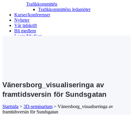
Trafikkommittén
Trafikkommitténs ledamöter
Kurser/konferenser
Nyheter
Vår tidskrift
Bli medlem
Login/Medlem
Search
Vänersborg_visualiseringa av
framtidsversin för Sundsgatan
Startsida
>
3D-seminarium
>
Vänersborg_visualiseringa av
framtidsversin för Sundsgatan
Kansli/Besöks- och postadress:
Föreningen Sveriges Stadsbyggare
Vetegatan 3