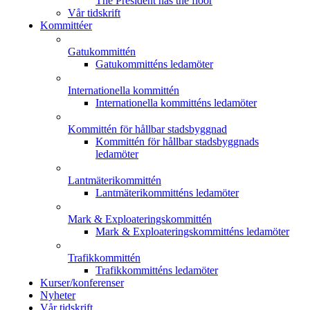
The President has the floor
Vår tidskrift
Kommittéer
Gatukommittén
Gatukommitténs ledamöter
Internationella kommittén
Internationella kommitténs ledamöter
Kommittén för hållbar stadsbyggnad
Kommittén för hållbar stadsbyggnads
ledamöter
Lantmäterikommittén
Lantmäterikommitténs ledamöter
Mark & Exploateringskommittén
Mark & Exploateringskommitténs ledamöter
Trafikkommittén
Trafikkommitténs ledamöter
Kurser/konferenser
Nyheter
Vår tidskrift