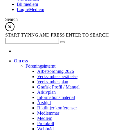
Bli medlem
Login/Medlem
Search
START TYPING AND PRESS ENTER TO SEARCH
Om oss
Föreningsinternt
Arbetsordning 2026
Verksamhetsberättelse
Verksamhetsplan
Grafisk Profil / Manual
Arkivplan
Informationsmaterial
Årshjul
Riktlinjer konferenser
Medlemmar
Medlem
Protokoll
Webbråd