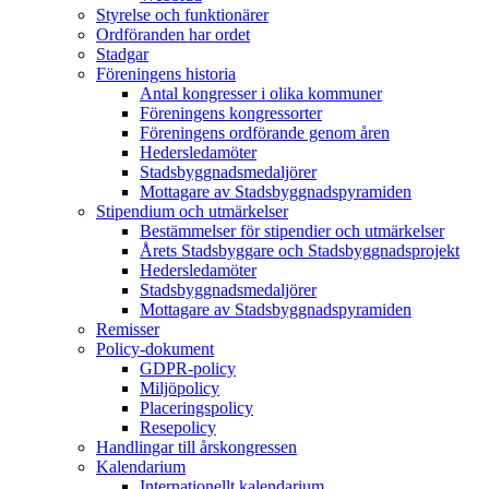
Styrelse och funktionärer
Ordföranden har ordet
Stadgar
Föreningens historia
Antal kongresser i olika kommuner
Föreningens kongressorter
Föreningens ordförande genom åren
Hedersledamöter
Stadsbyggnadsmedaljörer
Mottagare av Stadsbyggnadspyramiden
Stipendium och utmärkelser
Bestämmelser för stipendier och utmärkelser
Årets Stadsbyggare och Stadsbyggnadsprojekt
Hedersledamöter
Stadsbyggnadsmedaljörer
Mottagare av Stadsbyggnadspyramiden
Remisser
Policy-dokument
GDPR-policy
Miljöpolicy
Placeringspolicy
Resepolicy
Handlingar till årskongressen
Kalendarium
Internationellt kalendarium