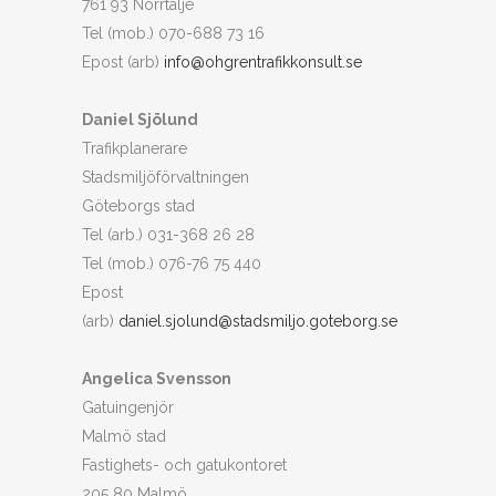
761 93 Norrtälje
Tel (mob.) 070-688 73 16
Epost (arb)
info@ohgrentrafikkonsult.se
Daniel Sjölund
Trafikplanerare
Stadsmiljöförvaltningen
Göteborgs stad
Tel (arb.) 031-368 26 28
Tel (mob.) 076-76 75 440
Epost
(arb)
daniel.sjolund@stadsmiljo.goteborg.se
Angelica Svensson
Gatuingenjör
Malmö stad
Fastighets- och gatukontoret
205 80 Malmö