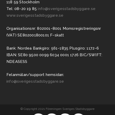
118 59 Stockholm
Tel: 08−20 19 85
info@sverigesstadsbyggare.se
www.sverigesstadsbyggare.se
Organisationsnr: 802001−8001 Momsregistreringsnr
(VAT) SE802001800101 F−skatt
Bank: Nordea Bankgiro: 561−1835 Plusgiro: 1172−6
IBAN: SE80 9500 0099 6034 0001 1726 BIC/SWIFT:
NDEASESS
Felanmälan/support hemsidan:
info@sverigesstadsbyggare.se
© Copyright 2021 Föreningen Sveriges Stadsbyggare