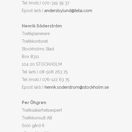
Tel (mob.) 070-319 39 37
Epost (arb.)
andersbylund@telia.com
Henrik Söderström
Trafikplanerare
Trafikkontoret
Stockholms Stad
Box 8311
104 20 STOCKHOLM
Tel (arb.) 08-508 263 75
Tel (mob.) 076-122 63 75
Epost (arb.)
henrik.soderstrom@stockholm.se
Per Öhgren
Trafiksäkerhetsexpert
Trafikkonsult AB
Solö gård 6