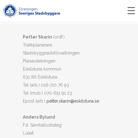
ledamöter
Startsida
>
Kommittéer
>
Trafikkommittén
>
Trafikkommitténs ledamöter
Petter Skarin
(ordf.)
Trafikplanerare
Stadsbyggnadsförvaltningen
Planavdelningen
Eskilstuna kommun
631 86 Eskilstuna
Tel (arb.) 016-710 76 93
Tel (mob.) 070-651 91 23
Epost (arb.)
petter.skarin@eskilstuna.se
Anders Bylund
Fd. Samhällsstrateg
Luleå