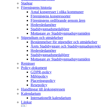
Stadgar
Föreningens historia
Antal kongresser i olika kommuner
Föreningens kongressorter
Föreningens ordförande genom åren
Hedersledamöter
Stadsbyggnadsmedaljörer
Mottagare av Stadsbyggnadspyramiden
Stipendium och utmärkelser
Bestämmelser för stipendier och utmärkelser
Årets Stadsbyggare och Stadsbyggnadsprojekt
Hedersledamöter
Stadsbyggnadsmedaljörer
Mottagare av Stadsbyggnadspyramiden
Remisser
Policy-dokument
GDPR-policy
Miljöpolicy
Placeringspolicy
Resepolicy
Handlingar till årskongressen
Kalendarium
Internationellt kalendarium
Länkar