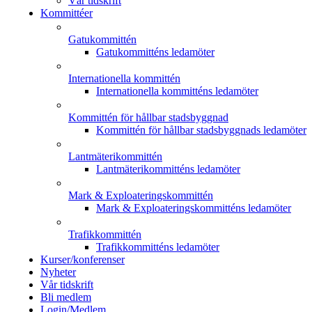
Vår tidskrift
Kommittéer
Gatukommittén
Gatukommitténs ledamöter
Internationella kommittén
Internationella kommitténs ledamöter
Kommittén för hållbar stadsbyggnad
Kommittén för hållbar stadsbyggnads ledamöter
Lantmäterikommittén
Lantmäterikommitténs ledamöter
Mark & Exploateringskommittén
Mark & Exploateringskommitténs ledamöter
Trafikkommittén
Trafikkommitténs ledamöter
Kurser/konferenser
Nyheter
Vår tidskrift
Bli medlem
Login/Medlem