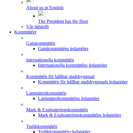
About us in English
The President has the floor
Vår tidskrift
Kommittéer
Gatukommittén
Gatukommitténs ledamöter
Internationella kommittén
Internationella kommitténs ledamöter
Kommittén för hållbar stadsbyggnad
Kommittén för hållbar stadsbyggnads ledamöter
Lantmäterikommittén
Lantmäterikommitténs ledamöter
Mark & Exploateringskommittén
Mark & Exploateringskommitténs ledamöter
Trafikkommittén
Trafikkommitténs ledamöter