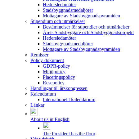
Hedersledamöter
Stadsbyggnadsmedaljörer
Mottagare av Stadsbyggnadspyramiden
Stipendium och utmärkelser
Bestämmelser för stipendier och utmärkelser
Årets Stadsbyggare och Stadsbyggnadsprojekt
Hedersledamöter
Stadsbyggnadsmedaljörer
Mottagare av Stadsbyggnadspyramiden
Remisser
Policy-dokument
GDPR-policy
Miljöpolicy
Placeringspolicy
Resepolicy
Handlingar till årskongressen
Kalendarium
Internationellt kalendarium
Länkar
About us in English
The President has the floor