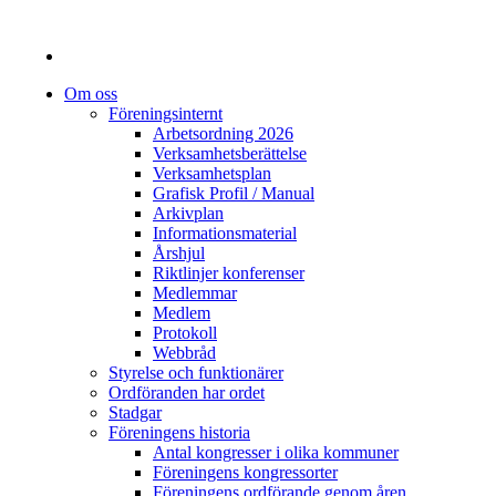
Om oss
Föreningsinternt
Arbetsordning 2026
Verksamhetsberättelse
Verksamhetsplan
Grafisk Profil / Manual
Arkivplan
Informationsmaterial
Årshjul
Riktlinjer konferenser
Medlemmar
Medlem
Protokoll
Webbråd
Styrelse och funktionärer
Ordföranden har ordet
Stadgar
Föreningens historia
Antal kongresser i olika kommuner
Föreningens kongressorter
Föreningens ordförande genom åren