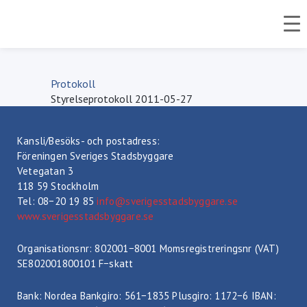
Startsida
>
Styrelsemöte 2011-09-06
>
Protokoll
Protokoll
Styrelseprotokoll 2011-05-27
Kansli/Besöks- och postadress:
Föreningen Sveriges Stadsbyggare
Vetegatan 3
118 59 Stockholm
Tel: 08−20 19 85
info@sverigesstadsbyggare.se
www.sverigesstadsbyggare.se
Organisationsnr: 802001−8001 Momsregistreringsnr (VAT)
SE802001800101 F−skatt
Bank: Nordea Bankgiro: 561−1835 Plusgiro: 1172−6 IBAN: