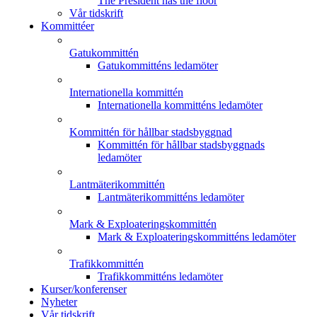
The President has the floor
Vår tidskrift
Kommittéer
Gatukommittén
Gatukommitténs ledamöter
Internationella kommittén
Internationella kommitténs ledamöter
Kommittén för hållbar stadsbyggnad
Kommittén för hållbar stadsbyggnads
ledamöter
Lantmäterikommittén
Lantmäterikommitténs ledamöter
Mark & Exploateringskommittén
Mark & Exploateringskommitténs ledamöter
Trafikkommittén
Trafikkommitténs ledamöter
Kurser/konferenser
Nyheter
Vår tidskrift