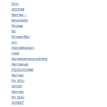
SOU
2025:98
Remiss –
Boverkets
förslag
till
föreskrifter
om
översiktsplan;
med
konsekvensutredning
Remissvar
Fi2021/01486
Remiss
för SOU
2019:9
Remiss
för SOU
2018:67