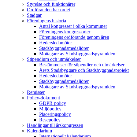
Styrelse och funktionärer
Ordföranden har ordet
Stadgar
Föreningens historia
Antal kongresser i olika kommuner
Föreningens kongressorter
Föreningens ordförande genom åren
Hedersledamöter
Stadsbyggnadsmedaljörer
Mottagare av Stadsbyggnadspyramiden
Stipendium och utmärkelser
Bestämmelser för stipendier och utmärkelser
Årets Stadsbyggare och Stadsbyggnadsprojekt
Hedersledamöter
Stadsbyggnadsmedaljörer
Mottagare av Stadsbyggnadspyramiden
Remisser
Policy-dokument
GDPR-policy
Miljöpolicy
Placeringspolicy
Resepolicy
Handlingar till årskongressen
Kalendarium
Internationellt kalendarium