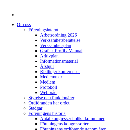
Om oss
Föreningsinternt
Arbetsordning 2026
Verksamhetsberättelse
Verksamhetsplan
Grafisk Profil / Manual
Arkivplan
Informationsmaterial
Årshjul
Riktlinjer konferenser
Medlemmar
Medlem
Protokoll
Webbråd
Styrelse och funktionärer
Ordföranden har ordet
Stadgar
Föreningens historia
Antal kongresser i olika kommuner
Föreningens kongressorter
Föreningens ordförande genom åren