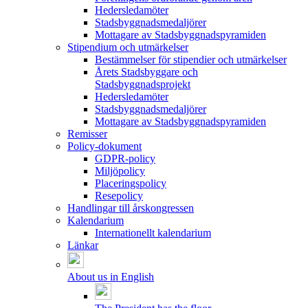
Hedersledamöter
Stadsbyggnadsmedaljörer
Mottagare av Stadsbyggnadspyramiden
Stipendium och utmärkelser
Bestämmelser för stipendier och utmärkelser
Årets Stadsbyggare och
Stadsbyggnadsprojekt
Hedersledamöter
Stadsbyggnadsmedaljörer
Mottagare av Stadsbyggnadspyramiden
Remisser
Policy-dokument
GDPR-policy
Miljöpolicy
Placeringspolicy
Resepolicy
Handlingar till årskongressen
Kalendarium
Internationellt kalendarium
Länkar
About us in English