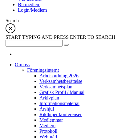
Bli medlem
Login/Medlem
Search
START TYPING AND PRESS ENTER TO SEARCH
Om oss
Föreningsinternt
Arbetsordning 2026
Verksamhetsberättelse
Verksamhetsplan
Grafisk Profil / Manual
Arkivplan
Informationsmaterial
Årshjul
Riktlinjer konferenser
Medlemmar
Medlem
Protokoll
Webbråd