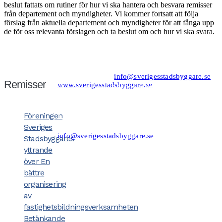
beslut fattats om rutiner för hur vi ska hantera och besvara remisser
från departement och myndigheter. Vi kommer fortsatt att följa
förslag från aktuella departement och myndigheter för att fånga upp
de för oss relevanta förslagen och ta beslut om och hur vi ska svara.
Kansli/Besöks- och postadress:
Föreningen Sveriges Stadsbyggare
Vetegatan 3
118 59 Stockholm
Tel: 08−20 19 85
info@sverigesstadsbyggare.se
Remisser
www.sverigesstadsbyggare.se
Organisationsnr: 802001−8001
Momsregistreringsnr (VAT) SE802001800101
F−skatt
Bank: Nordea Bankgiro: 561−1835 Plusgiro:
Föreningen
1172−6 IBAN: SE80 9500 0099 6034 0001 1726
BIC/SWIFT: NDEASESS
Sveriges
Felanmälan/support hemsidan:
info@sverigesstadsbyggare.se
Stadsbyggares
yttrande
över En
bättre
organisering
av
fastighetsbildningsverksamheten
Betänkande