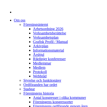
Om oss
Föreningsinternt
Arbetsordning 2026
Verksamhetsberättelse
Verksamhetsplan
Grafisk Profil / Manual
Arkivplan
Informationsmaterial
Årshjul
Riktlinjer konferenser
Medlemmar
Medlem
Protokoll
Webbråd
Styrelse och funktionärer
Ordföranden har ordet
Stadgar
Föreningens historia
Antal kongresser i olika kommuner
Föreningens kongressorter
Föreningens ordförande genom åren