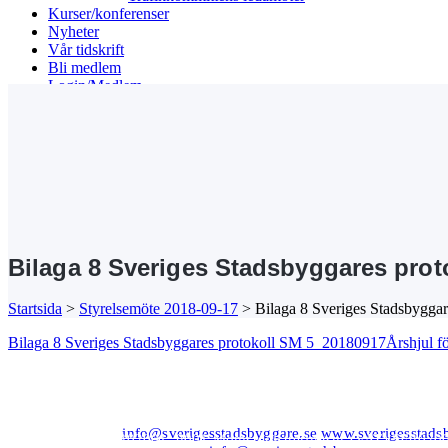
Kurser/konferenser
Nyheter
Vår tidskrift
Bli medlem
Login/Medlem
Search
Bilaga 8 Sveriges Stadsbyggares prot
Startsida
>
Styrelsemöte 2018-09-17
>
Bilaga 8 Sveriges Stadsbygga
Bilaga 8 Sveriges Stadsbyggares protokoll SM 5_20180917Årshjul fö
Kansli/Besöks- och postadress:
Föreningen Sveriges Stadsbyggare
Vetegatan 3
118 59 Stockholm
Tel: 08−20 19 85
info@sverigesstadsbyggare.se
www.sverigesstads
Organisationsnr: 802001−8001 Momsregistreringsnr (VAT) SE8020
Bank: Nordea Bankgiro: 561−1835 Plusgiro: 1172−6 IBAN: SE80