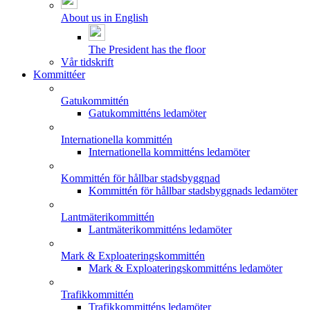
About us in English
The President has the floor
Vår tidskrift
Kommittéer
Gatukommittén
Gatukommitténs ledamöter
Internationella kommittén
Internationella kommitténs ledamöter
Kommittén för hållbar stadsbyggnad
Kommittén för hållbar stadsbyggnads ledamöter
Lantmäterikommittén
Lantmäterikommitténs ledamöter
Mark & Exploateringskommittén
Mark & Exploateringskommitténs ledamöter
Trafikkommittén
Trafikkommitténs ledamöter