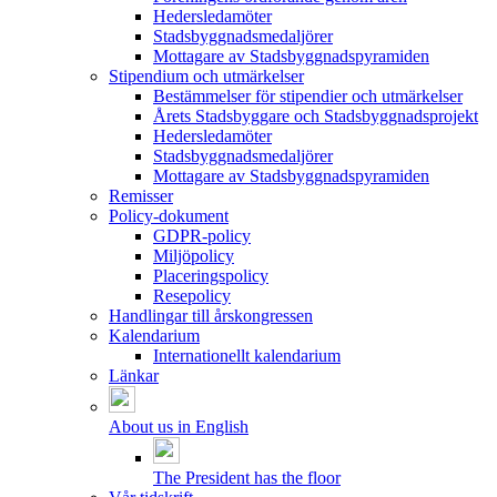
Hedersledamöter
Stadsbyggnadsmedaljörer
Mottagare av Stadsbyggnadspyramiden
Stipendium och utmärkelser
Bestämmelser för stipendier och utmärkelser
Årets Stadsbyggare och Stadsbyggnadsprojekt
Hedersledamöter
Stadsbyggnadsmedaljörer
Mottagare av Stadsbyggnadspyramiden
Remisser
Policy-dokument
GDPR-policy
Miljöpolicy
Placeringspolicy
Resepolicy
Handlingar till årskongressen
Kalendarium
Internationellt kalendarium
Länkar
About us in English
The President has the floor