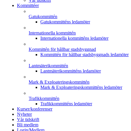
Vår tidskrift
Kommittéer
Gatukommittén
Gatukommitténs ledamöter
Internationella kommittén
Internationella kommitténs ledamöter
Kommittén för hållbar stadsbyggnad
Kommittén för hållbar stadsbyggnads ledamöter
Lantmäterikommittén
Lantmäterikommitténs ledamöter
Mark & Exploateringskommittén
Mark & Exploateringskommitténs ledamöter
Trafikkommittén
Trafikkommitténs ledamöter
Kurser/konferenser
Nyheter
Vår tidskrift
Bli medlem
Login/Medlem