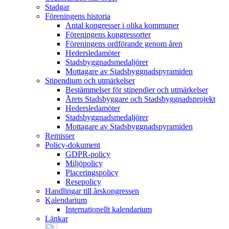
Stadgar
Föreningens historia
Antal kongresser i olika kommuner
Föreningens kongressorter
Föreningens ordförande genom åren
Hedersledamöter
Stadsbyggnadsmedaljörer
Mottagare av Stadsbyggnadspyramiden
Stipendium och utmärkelser
Bestämmelser för stipendier och utmärkelser
Årets Stadsbyggare och Stadsbyggnadsprojekt
Hedersledamöter
Stadsbyggnadsmedaljörer
Mottagare av Stadsbyggnadspyramiden
Remisser
Policy-dokument
GDPR-policy
Miljöpolicy
Placeringspolicy
Resepolicy
Handlingar till årskongressen
Kalendarium
Internationellt kalendarium
Länkar