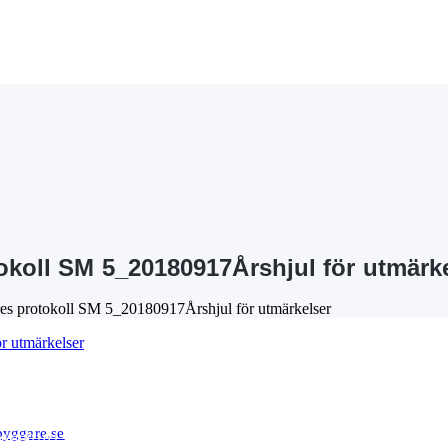
okoll SM 5_20180917Årshjul för utmärk
res protokoll SM 5_20180917Årshjul för utmärkelser
r utmärkelser
byggare.se
01800101 F−skatt
 9500 0099 6034 0001 1726 BIC/SWIFT: NDEASESS