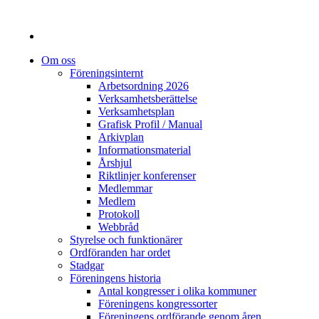
Om oss
Föreningsinternt
Arbetsordning 2026
Verksamhetsberättelse
Verksamhetsplan
Grafisk Profil / Manual
Arkivplan
Informationsmaterial
Årshjul
Riktlinjer konferenser
Medlemmar
Medlem
Protokoll
Webbråd
Styrelse och funktionärer
Ordföranden har ordet
Stadgar
Föreningens historia
Antal kongresser i olika kommuner
Föreningens kongressorter
Föreningens ordförande genom åren