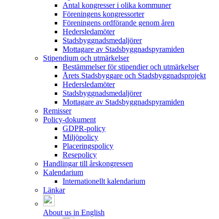
Antal kongresser i olika kommuner
Föreningens kongressorter
Föreningens ordförande genom åren
Hedersledamöter
Stadsbyggnadsmedaljörer
Mottagare av Stadsbyggnadspyramiden
Stipendium och utmärkelser
Bestämmelser för stipendier och utmärkelser
Årets Stadsbyggare och Stadsbyggnadsprojekt
Hedersledamöter
Stadsbyggnadsmedaljörer
Mottagare av Stadsbyggnadspyramiden
Remisser
Policy-dokument
GDPR-policy
Miljöpolicy
Placeringspolicy
Resepolicy
Handlingar till årskongressen
Kalendarium
Internationellt kalendarium
Länkar
About us in English