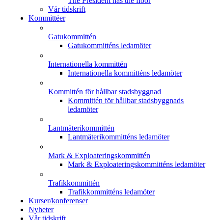
The President has the floor
Vår tidskrift
Kommittéer
Gatukommittén
Gatukommitténs ledamöter
Internationella kommittén
Internationella kommitténs ledamöter
Kommittén för hållbar stadsbyggnad
Kommittén för hållbar stadsbyggnads
ledamöter
Lantmäterikommittén
Lantmäterikommitténs ledamöter
Mark & Exploateringskommittén
Mark & Exploateringskommitténs ledamöter
Trafikkommittén
Trafikkommitténs ledamöter
Kurser/konferenser
Nyheter
Vår tidskrift