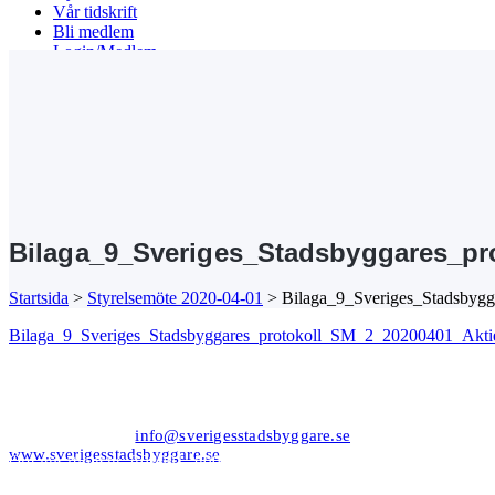
Vår tidskrift
Bli medlem
Login/Medlem
Search
Bilaga_9_Sveriges_Stadsbyggares_pr
Startsida
>
Styrelsemöte 2020-04-01
>
Bilaga_9_Sveriges_Stadsbyg
Bilaga_9_Sveriges_Stadsbyggares_protokoll_SM_2_20200401_Aktie
Kansli/Besöks- och postadress:
Föreningen Sveriges Stadsbyggare
Vetegatan 3
118 59 Stockholm
Tel: 08−20 19 85
info@sverigesstadsbyggare.se
www.sverigesstadsbyggare.se
Organisationsnr: 802001−8001 Momsregistreringsnr (VAT)
SE802001800101 F−skatt
Bank: Nordea Bankgiro: 561−1835 Plusgiro: 1172−6 IBAN: SE80