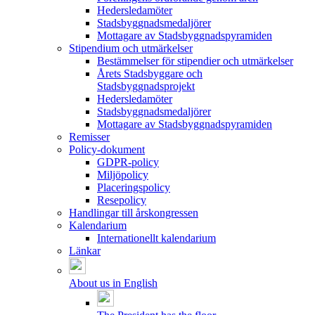
Hedersledamöter
Stadsbyggnadsmedaljörer
Mottagare av Stadsbyggnadspyramiden
Stipendium och utmärkelser
Bestämmelser för stipendier och utmärkelser
Årets Stadsbyggare och
Stadsbyggnadsprojekt
Hedersledamöter
Stadsbyggnadsmedaljörer
Mottagare av Stadsbyggnadspyramiden
Remisser
Policy-dokument
GDPR-policy
Miljöpolicy
Placeringspolicy
Resepolicy
Handlingar till årskongressen
Kalendarium
Internationellt kalendarium
Länkar
About us in English