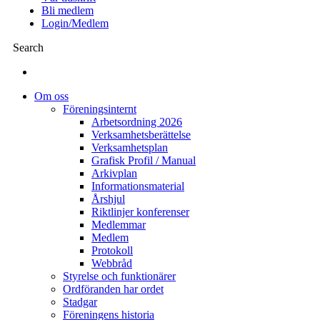
Bli medlem
Login/Medlem
Search
Om oss
Föreningsinternt
Arbetsordning 2026
Verksamhetsberättelse
Verksamhetsplan
Grafisk Profil / Manual
Arkivplan
Informationsmaterial
Årshjul
Riktlinjer konferenser
Medlemmar
Medlem
Protokoll
Webbråd
Styrelse och funktionärer
Ordföranden har ordet
Stadgar
Föreningens historia