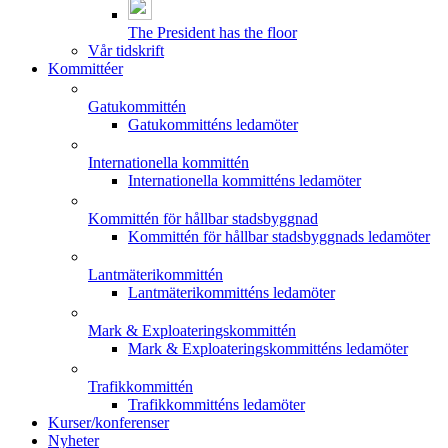
The President has the floor
Vår tidskrift
Kommittéer
Gatukommittén
Gatukommitténs ledamöter
Internationella kommittén
Internationella kommitténs ledamöter
Kommittén för hållbar stadsbyggnad
Kommittén för hållbar stadsbyggnads ledamöter
Lantmäterikommittén
Lantmäterikommitténs ledamöter
Mark & Exploateringskommittén
Mark & Exploateringskommitténs ledamöter
Trafikkommittén
Trafikkommitténs ledamöter
Kurser/konferenser
Nyheter