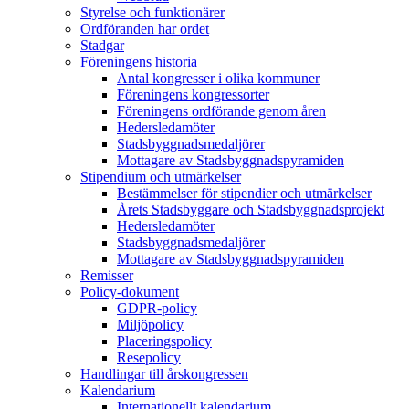
Styrelse och funktionärer
Ordföranden har ordet
Stadgar
Föreningens historia
Antal kongresser i olika kommuner
Föreningens kongressorter
Föreningens ordförande genom åren
Hedersledamöter
Stadsbyggnadsmedaljörer
Mottagare av Stadsbyggnadspyramiden
Stipendium och utmärkelser
Bestämmelser för stipendier och utmärkelser
Årets Stadsbyggare och Stadsbyggnadsprojekt
Hedersledamöter
Stadsbyggnadsmedaljörer
Mottagare av Stadsbyggnadspyramiden
Remisser
Policy-dokument
GDPR-policy
Miljöpolicy
Placeringspolicy
Resepolicy
Handlingar till årskongressen
Kalendarium
Internationellt kalendarium