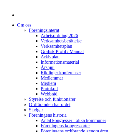
Om oss
Föreningsinternt
Arbetsordning 2026
Verksamhetsberättelse
Verksamhetsplan
Grafisk Profil / Manual
Arkivplan
Informationsmaterial
Årshjul
Riktlinjer konferenser
Medlemmar
Medlem
Protokoll
Webbråd
Styrelse och funktionärer
Ordföranden har ordet
Stadgar
Föreningens historia
Antal kongresser i olika kommuner
Föreningens kongressorter
Föreningens ordförande genom åren