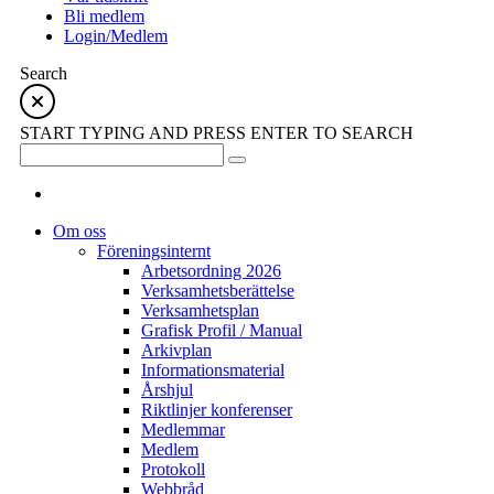
Bli medlem
Login/Medlem
Search
START TYPING AND PRESS ENTER TO SEARCH
Om oss
Föreningsinternt
Arbetsordning 2026
Verksamhetsberättelse
Verksamhetsplan
Grafisk Profil / Manual
Arkivplan
Informationsmaterial
Årshjul
Riktlinjer konferenser
Medlemmar
Medlem
Protokoll
Webbråd