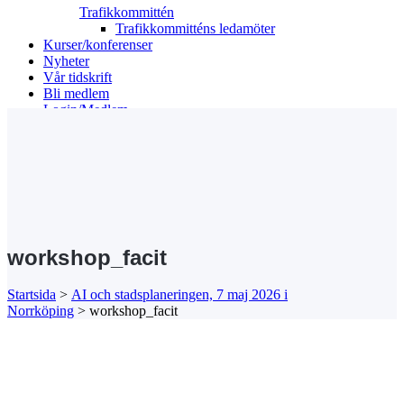
Trafikkommittén
Trafikkommitténs ledamöter
Kurser/konferenser
Nyheter
Vår tidskrift
Bli medlem
Login/Medlem
Search
workshop_facit
Startsida
>
AI och stadsplaneringen, 7 maj 2026 i
Norrköping
>
workshop_facit
Kansli/Besöks- och postadress:
Föreningen Sveriges Stadsbyggare
Vetegatan 3