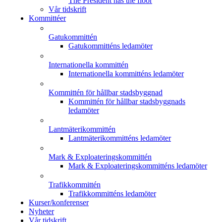
The President has the floor
Vår tidskrift
Kommittéer
Gatukommittén
Gatukommitténs ledamöter
Internationella kommittén
Internationella kommitténs ledamöter
Kommittén för hållbar stadsbyggnad
Kommittén för hållbar stadsbyggnads
ledamöter
Lantmäterikommittén
Lantmäterikommitténs ledamöter
Mark & Exploateringskommittén
Mark & Exploateringskommitténs ledamöter
Trafikkommittén
Trafikkommitténs ledamöter
Kurser/konferenser
Nyheter
Vår tidskrift