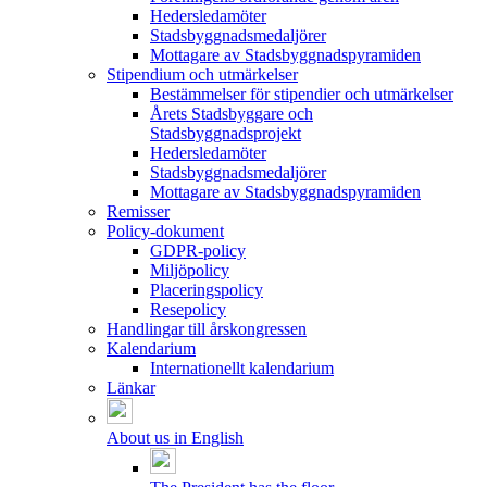
Hedersledamöter
Stadsbyggnadsmedaljörer
Mottagare av Stadsbyggnadspyramiden
Stipendium och utmärkelser
Bestämmelser för stipendier och utmärkelser
Årets Stadsbyggare och
Stadsbyggnadsprojekt
Hedersledamöter
Stadsbyggnadsmedaljörer
Mottagare av Stadsbyggnadspyramiden
Remisser
Policy-dokument
GDPR-policy
Miljöpolicy
Placeringspolicy
Resepolicy
Handlingar till årskongressen
Kalendarium
Internationellt kalendarium
Länkar
About us in English