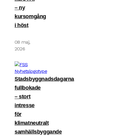
– ny
kursomgång
i höst
08 maj,
2026
Stadsbyggnadsdagarna
fullbokade
– stort
intresse
för
klimatneutralt
samhällsbyggande