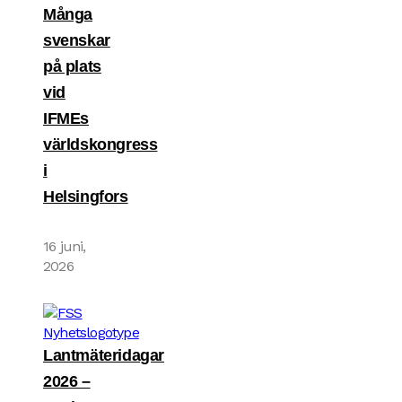
Många
svenskar
på plats
vid
IFMEs
världskongress
i
Helsingfors
16 juni,
2026
Lantmäteridagar
2026 –