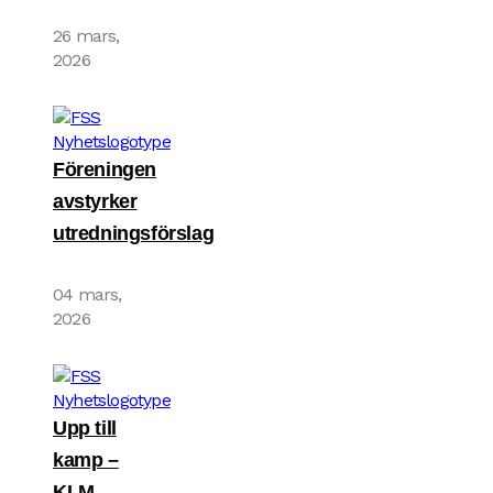
26 mars,
2026
Föreningen
avstyrker
utredningsförslag
04 mars,
2026
Upp till
kamp –
KLM