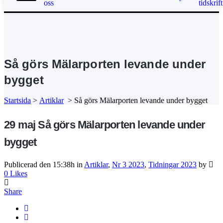
oss
tidskrift
Så görs Mälarporten levande under
bygget
Startsida
>
Artiklar
>
Så görs Mälarporten levande under bygget
29 maj
Så görs Mälarporten levande under
bygget
Publicerad den 15:38h
in
Artiklar
,
Nr 3 2023
,
Tidningar 2023
by
0
Likes
Share