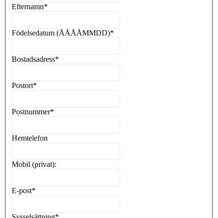
Efternamn
*
Födelsedatum (ÅÅÅÅMMDD)
*
Bostadsadress
*
Postort
*
Postnummer
*
Hemtelefon
Mobil (privat):
E-post
*
Sysselsättning
*