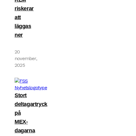
riskerar
att
läggas
ner
20
november,
2025
Stort
deltagartryck
på
MEX-
dagarna