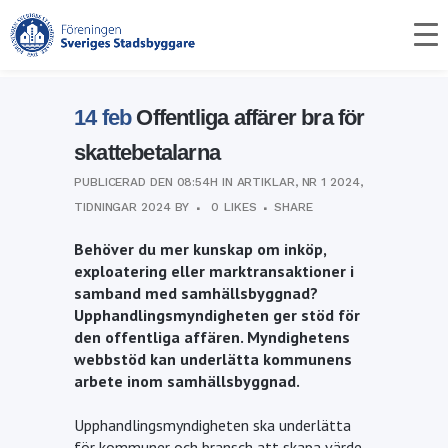
skattebetalarna
Startsida
>
Artiklar
>
Offentliga affärer bra för
skattebetalarna
14 feb
Offentliga affärer bra för
skattebetalarna
PUBLICERAD DEN 08:54H
IN
ARTIKLAR
,
NR 1 2024
,
TIDNINGAR 2024
BY
0
LIKES
SHARE
Behöver du mer kunskap om inköp,
exploatering eller marktransaktioner i
samband med samhällsbyggnad?
Upphandlingsmyndigheten ger stöd för
den offentliga affären. Myndighetens
webbstöd kan underlätta kommunens
arbete inom samhällsbyggnad.
Upphandlingsmyndigheten ska underlätta
för kommuner och bransch att skapa värde