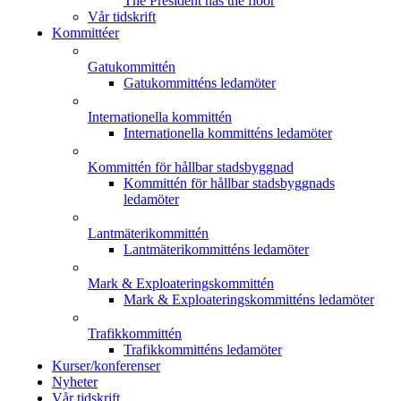
The President has the floor
Vår tidskrift
Kommittéer
Gatukommittén
Gatukommitténs ledamöter
Internationella kommittén
Internationella kommitténs ledamöter
Kommittén för hållbar stadsbyggnad
Kommittén för hållbar stadsbyggnads
ledamöter
Lantmäterikommittén
Lantmäterikommitténs ledamöter
Mark & Exploateringskommittén
Mark & Exploateringskommitténs ledamöter
Trafikkommittén
Trafikkommitténs ledamöter
Kurser/konferenser
Nyheter
Vår tidskrift