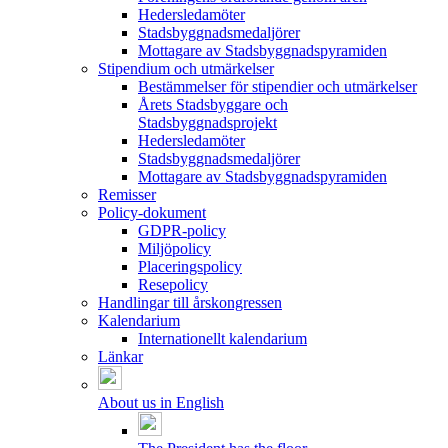
Hedersledamöter
Stadsbyggnadsmedaljörer
Mottagare av Stadsbyggnadspyramiden
Stipendium och utmärkelser
Bestämmelser för stipendier och utmärkelser
Årets Stadsbyggare och
Stadsbyggnadsprojekt
Hedersledamöter
Stadsbyggnadsmedaljörer
Mottagare av Stadsbyggnadspyramiden
Remisser
Policy-dokument
GDPR-policy
Miljöpolicy
Placeringspolicy
Resepolicy
Handlingar till årskongressen
Kalendarium
Internationellt kalendarium
Länkar
About us in English