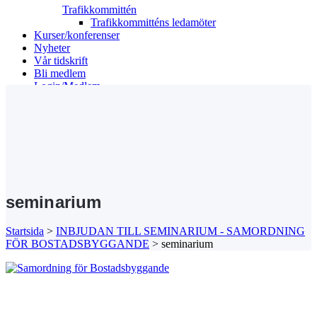
Trafikkommittén
Trafikkommitténs ledamöter
Kurser/konferenser
Nyheter
Vår tidskrift
Bli medlem
Login/Medlem
Search
seminarium
Startsida
>
INBJUDAN TILL SEMINARIUM - SAMORDNING
FÖR BOSTADSBYGGANDE
>
seminarium
Kansli/Besöks- och postadress:
Föreningen Sveriges Stadsbyggare
Vetegatan 3