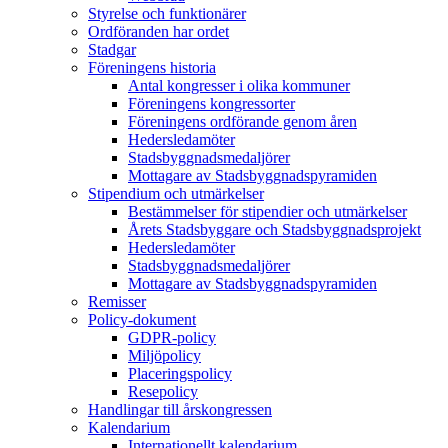
Styrelse och funktionärer
Ordföranden har ordet
Stadgar
Föreningens historia
Antal kongresser i olika kommuner
Föreningens kongressorter
Föreningens ordförande genom åren
Hedersledamöter
Stadsbyggnadsmedaljörer
Mottagare av Stadsbyggnadspyramiden
Stipendium och utmärkelser
Bestämmelser för stipendier och utmärkelser
Årets Stadsbyggare och Stadsbyggnadsprojekt
Hedersledamöter
Stadsbyggnadsmedaljörer
Mottagare av Stadsbyggnadspyramiden
Remisser
Policy-dokument
GDPR-policy
Miljöpolicy
Placeringspolicy
Resepolicy
Handlingar till årskongressen
Kalendarium
Internationellt kalendarium