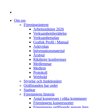
Om oss
Föreningsinternt
Arbetsordning 2026
Verksamhetsberättelse
Verksamhetsplan
Grafisk Profil / Manual
Arkivplan
Informationsmaterial
Årshjul
Riktlinjer konferenser
Medlemmar
Medlem
Protokoll
Webbråd
Styrelse och funktionärer
Ordföranden har ordet
Stadgar
Föreningens historia
Antal kongresser i olika kommuner
Föreningens kongressorter
Föreningens ordförande genom åren