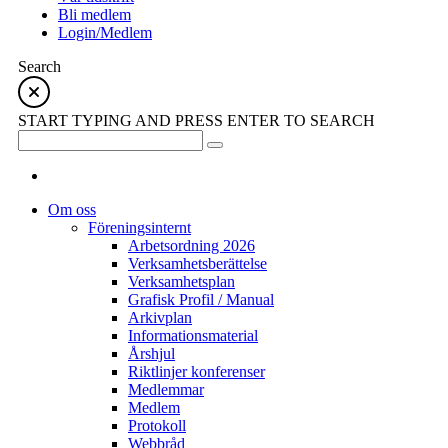
Bli medlem
Login/Medlem
Search
START TYPING AND PRESS ENTER TO SEARCH
Om oss
Föreningsinternt
Arbetsordning 2026
Verksamhetsberättelse
Verksamhetsplan
Grafisk Profil / Manual
Arkivplan
Informationsmaterial
Årshjul
Riktlinjer konferenser
Medlemmar
Medlem
Protokoll
Webbråd