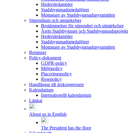
Hedersledamöter
Stadsbyggnadsmedaljörer
Mottagare av Stadsbyggnadspyramiden
Stipendium och utmärkelser
Bestämmelser för stipendier och utmärkelser
Årets Stadsbyggare och Stadsbyggnadsprojekt
Hedersledamöter
Stadsbyggnadsmedaljörer
Mottagare av Stadsbyggnadspyramiden
Remisser
Policy-dokument
GDPR-policy
Miljöpolicy
Placeringspolicy
Resepolicy
Handlingar till årskongressen
Kalendarium
Internationellt kalendarium
Länkar
About us in English
The President has the floor