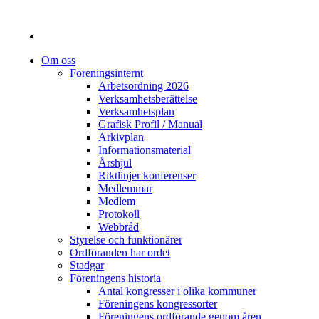
Om oss
Föreningsinternt
Arbetsordning 2026
Verksamhetsberättelse
Verksamhetsplan
Grafisk Profil / Manual
Arkivplan
Informationsmaterial
Årshjul
Riktlinjer konferenser
Medlemmar
Medlem
Protokoll
Webbråd
Styrelse och funktionärer
Ordföranden har ordet
Stadgar
Föreningens historia
Antal kongresser i olika kommuner
Föreningens kongressorter
Föreningens ordförande genom åren