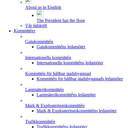
About us in English
The President has the floor
Vår tidskrift
Kommittéer
Gatukommittén
Gatukommitténs ledamöter
Internationella kommittén
Internationella kommitténs ledamöter
Kommittén för hållbar stadsbyggnad
Kommittén för hållbar stadsbyggnads ledamöter
Lantmäterikommittén
Lantmäterikommitténs ledamöter
Mark & Exploateringskommittén
Mark & Exploateringskommitténs ledamöter
Trafikkommittén
Trafikkommitténs ledamöter