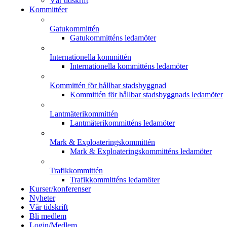
Vår tidskrift
Kommittéer
Gatukommittén
Gatukommitténs ledamöter
Internationella kommittén
Internationella kommitténs ledamöter
Kommittén för hållbar stadsbyggnad
Kommittén för hållbar stadsbyggnads ledamöter
Lantmäterikommittén
Lantmäterikommitténs ledamöter
Mark & Exploateringskommittén
Mark & Exploateringskommitténs ledamöter
Trafikkommittén
Trafikkommitténs ledamöter
Kurser/konferenser
Nyheter
Vår tidskrift
Bli medlem
Login/Medlem