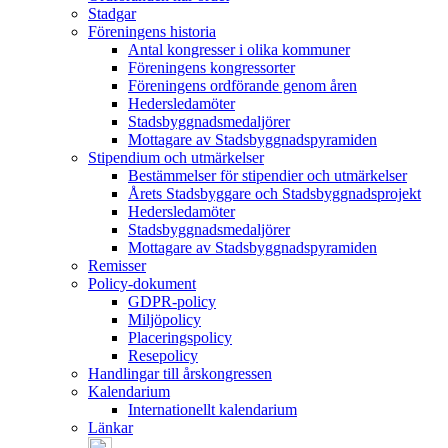
Stadgar
Föreningens historia
Antal kongresser i olika kommuner
Föreningens kongressorter
Föreningens ordförande genom åren
Hedersledamöter
Stadsbyggnadsmedaljörer
Mottagare av Stadsbyggnadspyramiden
Stipendium och utmärkelser
Bestämmelser för stipendier och utmärkelser
Årets Stadsbyggare och Stadsbyggnadsprojekt
Hedersledamöter
Stadsbyggnadsmedaljörer
Mottagare av Stadsbyggnadspyramiden
Remisser
Policy-dokument
GDPR-policy
Miljöpolicy
Placeringspolicy
Resepolicy
Handlingar till årskongressen
Kalendarium
Internationellt kalendarium
Länkar