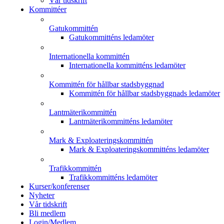
Vår tidskrift
Kommittéer
Gatukommittén
Gatukommitténs ledamöter
Internationella kommittén
Internationella kommitténs ledamöter
Kommittén för hållbar stadsbyggnad
Kommittén för hållbar stadsbyggnads ledamöter
Lantmäterikommittén
Lantmäterikommitténs ledamöter
Mark & Exploateringskommittén
Mark & Exploateringskommitténs ledamöter
Trafikkommittén
Trafikkommitténs ledamöter
Kurser/konferenser
Nyheter
Vår tidskrift
Bli medlem
Login/Medlem