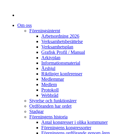
Om oss
Föreningsinternt
Arbetsordning 2026
Verksamhetsberättelse
Verksamhetsplan
Grafisk Profil / Manual
Arkivplan
Informationsmaterial
Årshjul
Riktlinjer konferenser
Medlemmar
Medlem
Protokoll
Webbråd
Styrelse och funktionärer
Ordföranden har ordet
Stadgar
Föreningens historia
Antal kongresser i olika kommuner
Föreningens kongressorter
Föreningens ordförande genom åren