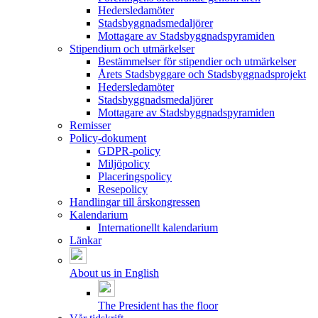
Hedersledamöter
Stadsbyggnadsmedaljörer
Mottagare av Stadsbyggnadspyramiden
Stipendium och utmärkelser
Bestämmelser för stipendier och utmärkelser
Årets Stadsbyggare och Stadsbyggnadsprojekt
Hedersledamöter
Stadsbyggnadsmedaljörer
Mottagare av Stadsbyggnadspyramiden
Remisser
Policy-dokument
GDPR-policy
Miljöpolicy
Placeringspolicy
Resepolicy
Handlingar till årskongressen
Kalendarium
Internationellt kalendarium
Länkar
About us in English
The President has the floor