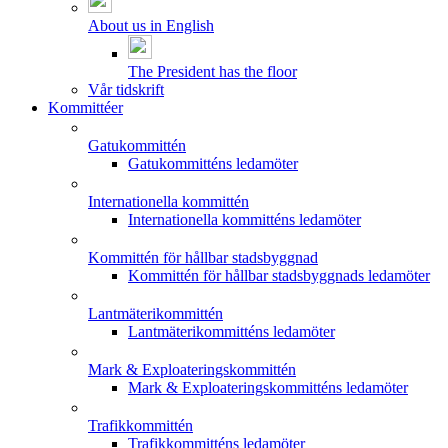
About us in English
The President has the floor
Vår tidskrift
Kommittéer
Gatukommittén
Gatukommitténs ledamöter
Internationella kommittén
Internationella kommitténs ledamöter
Kommittén för hållbar stadsbyggnad
Kommittén för hållbar stadsbyggnads ledamöter
Lantmäterikommittén
Lantmäterikommitténs ledamöter
Mark & Exploateringskommittén
Mark & Exploateringskommitténs ledamöter
Trafikkommittén
Trafikkommitténs ledamöter