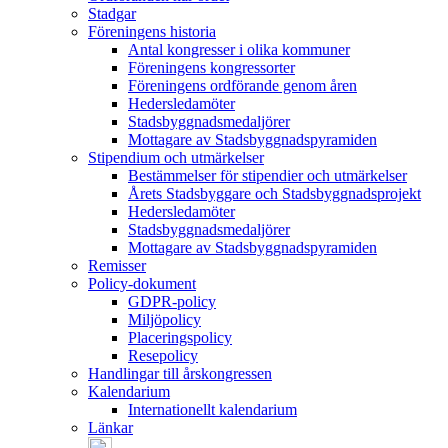
Stadgar
Föreningens historia
Antal kongresser i olika kommuner
Föreningens kongressorter
Föreningens ordförande genom åren
Hedersledamöter
Stadsbyggnadsmedaljörer
Mottagare av Stadsbyggnadspyramiden
Stipendium och utmärkelser
Bestämmelser för stipendier och utmärkelser
Årets Stadsbyggare och Stadsbyggnadsprojekt
Hedersledamöter
Stadsbyggnadsmedaljörer
Mottagare av Stadsbyggnadspyramiden
Remisser
Policy-dokument
GDPR-policy
Miljöpolicy
Placeringspolicy
Resepolicy
Handlingar till årskongressen
Kalendarium
Internationellt kalendarium
Länkar