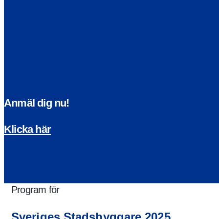
Anmäl dig nu!
Klicka här
Program för
Sveriges Stadsbyggare 2025