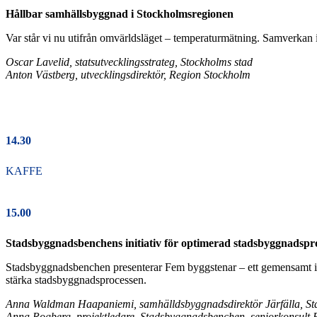
Hållbar samhällsbyggnad i Stockholmsregionen
Var står vi nu utifrån omvärldsläget – temperaturmätning. Samverkan 
Oscar Lavelid, statsutvecklingsstrateg, Stockholms stad
Anton Västberg, utvecklingsdirektör, Region Stockholm
14.30
KAFFE
15.00
Stadsbyggnadsbenchens initiativ för optimerad stadsbyggnadspr
Stadsbyggnadsbenchen presenterar Fem byggstenar – ett gemensamt init
stärka stadsbyggnadsprocessen.
Anna Waldman Haapaniemi, samhälldsbyggnadsdirektör Järfälla, S
Anna Rogberg, projektledare, Stadsbyggnadsbenchen, seniorkonsult 