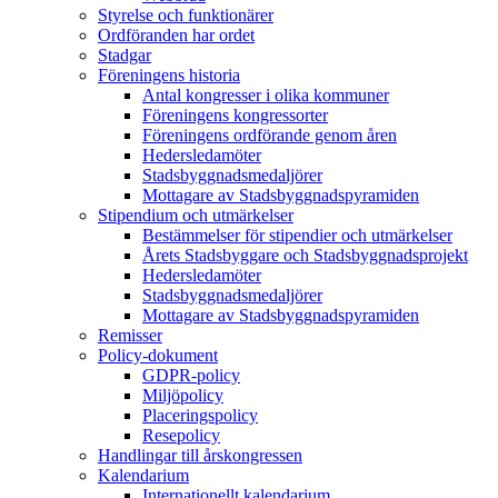
Styrelse och funktionärer
Ordföranden har ordet
Stadgar
Föreningens historia
Antal kongresser i olika kommuner
Föreningens kongressorter
Föreningens ordförande genom åren
Hedersledamöter
Stadsbyggnadsmedaljörer
Mottagare av Stadsbyggnadspyramiden
Stipendium och utmärkelser
Bestämmelser för stipendier och utmärkelser
Årets Stadsbyggare och Stadsbyggnadsprojekt
Hedersledamöter
Stadsbyggnadsmedaljörer
Mottagare av Stadsbyggnadspyramiden
Remisser
Policy-dokument
GDPR-policy
Miljöpolicy
Placeringspolicy
Resepolicy
Handlingar till årskongressen
Kalendarium
Internationellt kalendarium