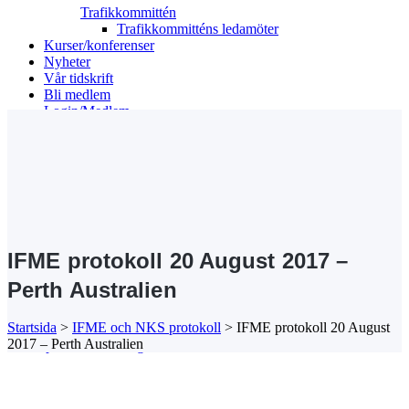
Trafikkommittén
Trafikkommitténs ledamöter
Kurser/konferenser
Nyheter
Vår tidskrift
Bli medlem
Login/Medlem
Search
IFME protokoll 20 August 2017 –
Perth Australien
Startsida
>
IFME och NKS protokoll
>
IFME protokoll 20 August
2017 – Perth Australien
IFME protokoll 20 August 2017 - Perth Australien
Kansli/Besöks- och postadress:
Föreningen Sveriges Stadsbyggare
Vetegatan 3