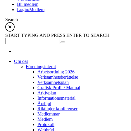
Bli medlem
Login/Medlem
Search
START TYPING AND PRESS ENTER TO SEARCH
Om oss
Föreningsinternt
Arbetsordning 2026
Verksamhetsberättelse
Verksamhetsplan
Grafisk Profil / Manual
Arkivplan
Informationsmaterial
Årshjul
Riktlinjer konferenser
Medlemmar
Medlem
Protokoll
Webbråd