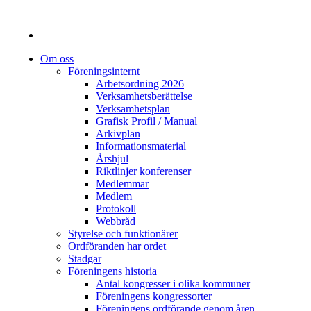
Om oss
Föreningsinternt
Arbetsordning 2026
Verksamhetsberättelse
Verksamhetsplan
Grafisk Profil / Manual
Arkivplan
Informationsmaterial
Årshjul
Riktlinjer konferenser
Medlemmar
Medlem
Protokoll
Webbråd
Styrelse och funktionärer
Ordföranden har ordet
Stadgar
Föreningens historia
Antal kongresser i olika kommuner
Föreningens kongressorter
Föreningens ordförande genom åren