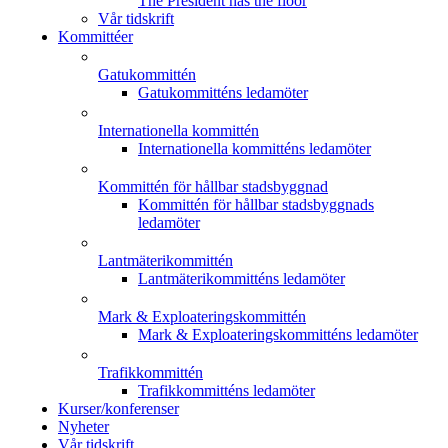
The President has the floor
Vår tidskrift
Kommittéer
Gatukommittén
Gatukommitténs ledamöter
Internationella kommittén
Internationella kommitténs ledamöter
Kommittén för hållbar stadsbyggnad
Kommittén för hållbar stadsbyggnads
ledamöter
Lantmäterikommittén
Lantmäterikommitténs ledamöter
Mark & Exploateringskommittén
Mark & Exploateringskommitténs ledamöter
Trafikkommittén
Trafikkommitténs ledamöter
Kurser/konferenser
Nyheter
Vår tidskrift