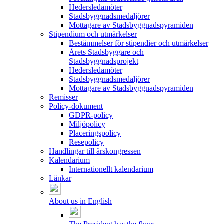
Hedersledamöter
Stadsbyggnadsmedaljörer
Mottagare av Stadsbyggnadspyramiden
Stipendium och utmärkelser
Bestämmelser för stipendier och utmärkelser
Årets Stadsbyggare och
Stadsbyggnadsprojekt
Hedersledamöter
Stadsbyggnadsmedaljörer
Mottagare av Stadsbyggnadspyramiden
Remisser
Policy-dokument
GDPR-policy
Miljöpolicy
Placeringspolicy
Resepolicy
Handlingar till årskongressen
Kalendarium
Internationellt kalendarium
Länkar
About us in English