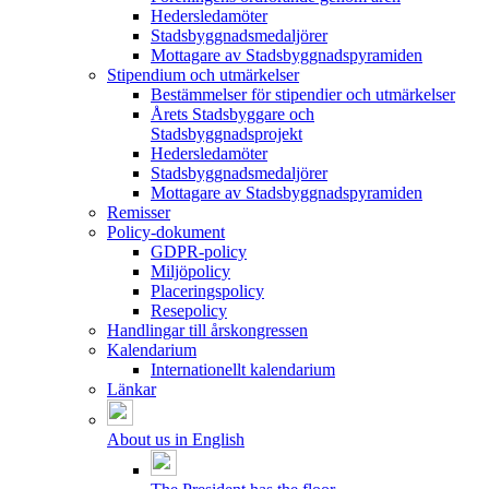
Hedersledamöter
Stadsbyggnadsmedaljörer
Mottagare av Stadsbyggnadspyramiden
Stipendium och utmärkelser
Bestämmelser för stipendier och utmärkelser
Årets Stadsbyggare och
Stadsbyggnadsprojekt
Hedersledamöter
Stadsbyggnadsmedaljörer
Mottagare av Stadsbyggnadspyramiden
Remisser
Policy-dokument
GDPR-policy
Miljöpolicy
Placeringspolicy
Resepolicy
Handlingar till årskongressen
Kalendarium
Internationellt kalendarium
Länkar
About us in English