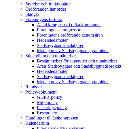
Styrelse och funktionärer
Ordföranden har ordet
Stadgar
Föreningens historia
Antal kongresser i olika kommuner
Föreningens kongressorter
Föreningens ordförande genom åren
Hedersledamöter
Stadsbyggnadsmedaljörer
Mottagare av Stadsbyggnadspyramiden
Stipendium och utmärkelser
Bestämmelser för stipendier och utmärkelser
Årets Stadsbyggare och Stadsbyggnadsprojekt
Hedersledamöter
Stadsbyggnadsmedaljörer
Mottagare av Stadsbyggnadspyramiden
Remisser
Policy-dokument
GDPR-policy
Miljöpolicy
Placeringspolicy
Resepolicy
Handlingar till årskongressen
Kalendarium
Internationellt kalendarium