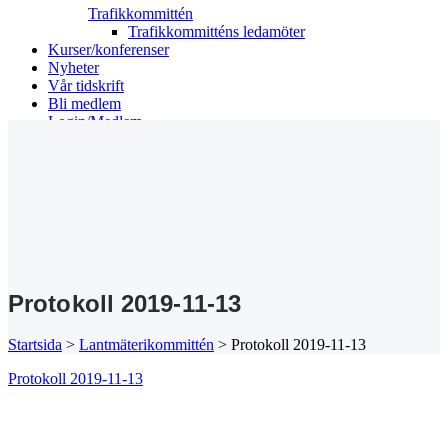
Trafikkommittén
Trafikkommitténs ledamöter
Kurser/konferenser
Nyheter
Vår tidskrift
Bli medlem
Login/Medlem
Search
Protokoll 2019-11-13
Startsida
>
Lantmäterikommittén
>
Protokoll 2019-11-13
Protokoll 2019-11-13
Kansli/Besöks- och postadress:
Föreningen Sveriges Stadsbyggare
Vetegatan 3