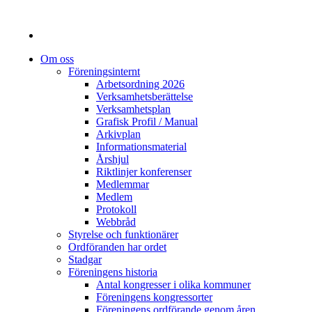
Om oss
Föreningsinternt
Arbetsordning 2026
Verksamhetsberättelse
Verksamhetsplan
Grafisk Profil / Manual
Arkivplan
Informationsmaterial
Årshjul
Riktlinjer konferenser
Medlemmar
Medlem
Protokoll
Webbråd
Styrelse och funktionärer
Ordföranden har ordet
Stadgar
Föreningens historia
Antal kongresser i olika kommuner
Föreningens kongressorter
Föreningens ordförande genom åren