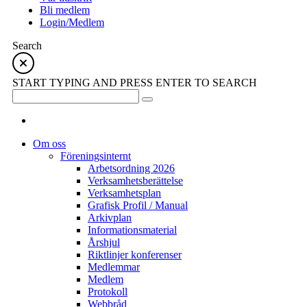
Bli medlem
Login/Medlem
Search
START TYPING AND PRESS ENTER TO SEARCH
Om oss
Föreningsinternt
Arbetsordning 2026
Verksamhetsberättelse
Verksamhetsplan
Grafisk Profil / Manual
Arkivplan
Informationsmaterial
Årshjul
Riktlinjer konferenser
Medlemmar
Medlem
Protokoll
Webbråd