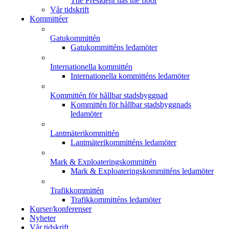
The President has the floor
Vår tidskrift
Kommittéer
Gatukommittén
Gatukommitténs ledamöter
Internationella kommittén
Internationella kommitténs ledamöter
Kommittén för hållbar stadsbyggnad
Kommittén för hållbar stadsbyggnads
ledamöter
Lantmäterikommittén
Lantmäterikommitténs ledamöter
Mark & Exploateringskommittén
Mark & Exploateringskommitténs ledamöter
Trafikkommittén
Trafikkommitténs ledamöter
Kurser/konferenser
Nyheter
Vår tidskrift