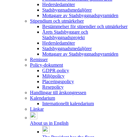
Hedersledamöter
Stadsbyggnadsmedaljörer
Mottagare av Stadsbyggnadspyramiden
Stipendium och utmärkelser
Bestämmelser för stipendier och utmärkelser
Årets Stadsbyggare och
Stadsbyggnadsprojekt
Hedersledamöter
Stadsbyggnadsmedaljörer
Mottagare av Stadsbyggnadspyramiden
Remisser
Policy-dokument
GDPR-policy
Miljöpolicy
Placeringspolicy
Resepolicy
Handlingar till årskongressen
Kalendarium
Internationellt kalendarium
Länkar
About us in English