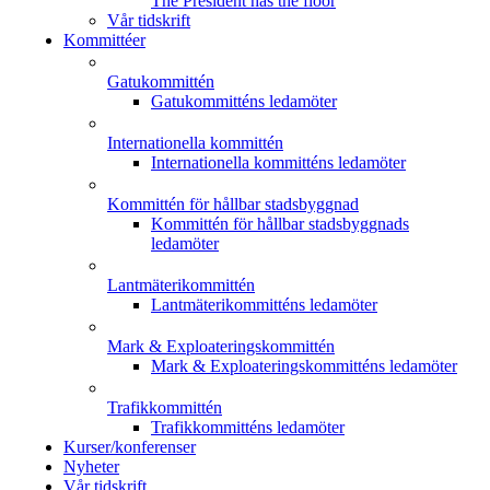
The President has the floor
Vår tidskrift
Kommittéer
Gatukommittén
Gatukommitténs ledamöter
Internationella kommittén
Internationella kommitténs ledamöter
Kommittén för hållbar stadsbyggnad
Kommittén för hållbar stadsbyggnads
ledamöter
Lantmäterikommittén
Lantmäterikommitténs ledamöter
Mark & Exploateringskommittén
Mark & Exploateringskommitténs ledamöter
Trafikkommittén
Trafikkommitténs ledamöter
Kurser/konferenser
Nyheter
Vår tidskrift