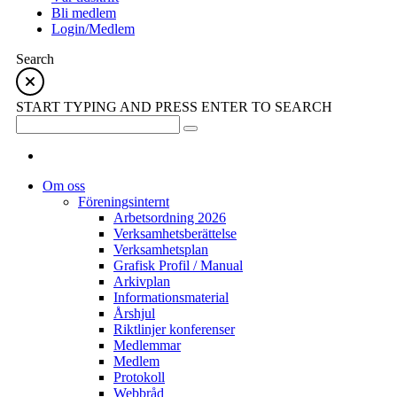
Bli medlem
Login/Medlem
Search
START TYPING AND PRESS ENTER TO SEARCH
Om oss
Föreningsinternt
Arbetsordning 2026
Verksamhetsberättelse
Verksamhetsplan
Grafisk Profil / Manual
Arkivplan
Informationsmaterial
Årshjul
Riktlinjer konferenser
Medlemmar
Medlem
Protokoll
Webbråd