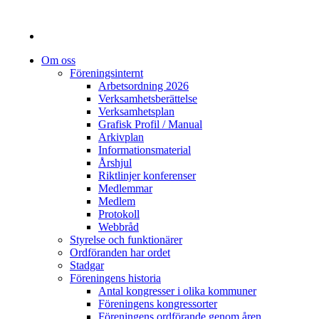
Om oss
Föreningsinternt
Arbetsordning 2026
Verksamhetsberättelse
Verksamhetsplan
Grafisk Profil / Manual
Arkivplan
Informationsmaterial
Årshjul
Riktlinjer konferenser
Medlemmar
Medlem
Protokoll
Webbråd
Styrelse och funktionärer
Ordföranden har ordet
Stadgar
Föreningens historia
Antal kongresser i olika kommuner
Föreningens kongressorter
Föreningens ordförande genom åren