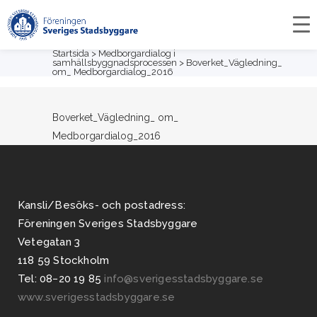
om_
Medborgardialog_2016
Startsida
>
Medborgardialog i
samhällsbyggnadsprocessen
>
Boverket_Vägledning_
om_ Medborgardialog_2016
Boverket_Vägledning_ om_
Medborgardialog_2016
Kansli/Besöks- och postadress:
Föreningen Sveriges Stadsbyggare
Vetegatan 3
118 59 Stockholm
Tel: 08−20 19 85
info@sverigesstadsbyggare.se
www.sverigesstadsbyggare.se