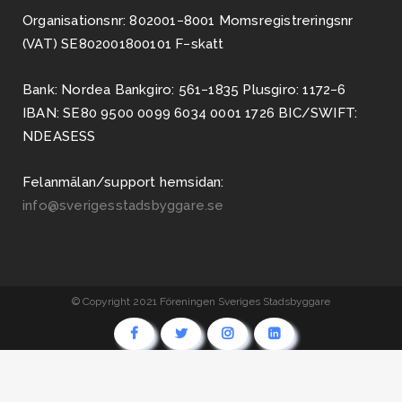
Organisationsnr: 802001−8001 Momsregistreringsnr
(VAT) SE802001800101 F−skatt
Bank: Nordea Bankgiro: 561−1835 Plusgiro: 1172−6
IBAN: SE80 9500 0099 6034 0001 1726 BIC/SWIFT:
NDEASESS
Felanmälan/support hemsidan:
info@sverigesstadsbyggare.se
© Copyright 2021 Föreningen Sveriges Stadsbyggare