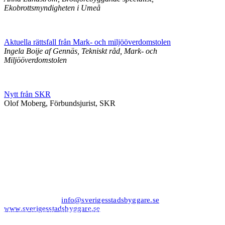
Ekobrottsmyndigheten i Umeå
Aktuella rättsfall från Mark- och miljööverdomstolen
Ingela Boije af Gennäs, Tekniskt råd, Mark- och
Miljööverdomstolen
Nytt från SKR
Olof Moberg, Förbundsjurist, SKR
Kansli/Besöks- och postadress:
Föreningen Sveriges Stadsbyggare
Vetegatan 3
118 59 Stockholm
Tel: 08−20 19 85
info@sverigesstadsbyggare.se
www.sverigesstadsbyggare.se
Organisationsnr: 802001−8001 Momsregistreringsnr (VAT)
SE802001800101 F−skatt
Bank: Nordea Bankgiro: 561−1835 Plusgiro: 1172−6 IBAN: SE80