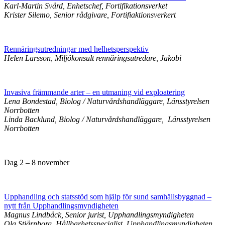
Karl-Martin Svärd, Enhetschef, Fortifikationsverket
Krister Silemo, Senior rådgivare, Fortifiaktionsverkert
Rennäringsutredningar med helhetsperspektiv
Helen Larsson, Miljökonsult rennäringsutredare, Jakobi
Invasiva främmande arter – en utmaning vid exploatering
Lena Bondestad, Biolog / Naturvårdshandläggare, Länsstyrelsen
Norrbotten
Linda Backlund, Biolog / Naturvårdshandläggare, Länsstyrelsen
Norrbotten
Dag 2 – 8 november
Upphandling och statsstöd som hjälp för sund samhällsbyggnad –
nytt från Upphandlingsmyndigheten
Magnus Lindbäck, Senior jurist, Upphandlingsmyndigheten
Ola Stjärnborg, Hållbarhetsspecialist, Upphandlingsmyndigheten