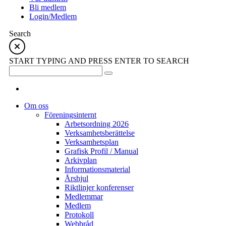
Bli medlem
Login/Medlem
Search
START TYPING AND PRESS ENTER TO SEARCH
Om oss
Föreningsinternt
Arbetsordning 2026
Verksamhetsberättelse
Verksamhetsplan
Grafisk Profil / Manual
Arkivplan
Informationsmaterial
Årshjul
Riktlinjer konferenser
Medlemmar
Medlem
Protokoll
Webbråd