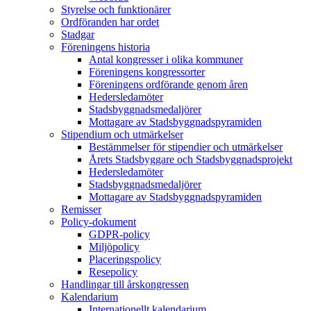
Styrelse och funktionärer
Ordföranden har ordet
Stadgar
Föreningens historia
Antal kongresser i olika kommuner
Föreningens kongressorter
Föreningens ordförande genom åren
Hedersledamöter
Stadsbyggnadsmedaljörer
Mottagare av Stadsbyggnadspyramiden
Stipendium och utmärkelser
Bestämmelser för stipendier och utmärkelser
Årets Stadsbyggare och Stadsbyggnadsprojekt
Hedersledamöter
Stadsbyggnadsmedaljörer
Mottagare av Stadsbyggnadspyramiden
Remisser
Policy-dokument
GDPR-policy
Miljöpolicy
Placeringspolicy
Resepolicy
Handlingar till årskongressen
Kalendarium
Internationellt kalendarium