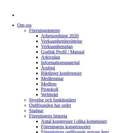
Om oss
Föreningsinternt
Arbetsordning 2026
Verksamhetsberättelse
Verksamhetsplan
Grafisk Profil / Manual
Arkivplan
Informationsmaterial
Årshjul
Riktlinjer konferenser
Medlemmar
Medlem
Protokoll
Webbråd
Styrelse och funktionärer
Ordföranden har ordet
Stadgar
Föreningens historia
Antal kongresser i olika kommuner
Föreningens kongressorter
Föreningens ordförande genom åren