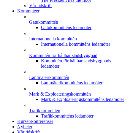
The President has the floor
Vår tidskrift
Kommittéer
Gatukommittén
Gatukommitténs ledamöter
Internationella kommittén
Internationella kommitténs ledamöter
Kommittén för hållbar stadsbyggnad
Kommittén för hållbar stadsbyggnads
ledamöter
Lantmäterikommittén
Lantmäterikommitténs ledamöter
Mark & Exploateringskommittén
Mark & Exploateringskommitténs ledamöter
Trafikkommittén
Trafikkommitténs ledamöter
Kurser/konferenser
Nyheter
Vår tidskrift