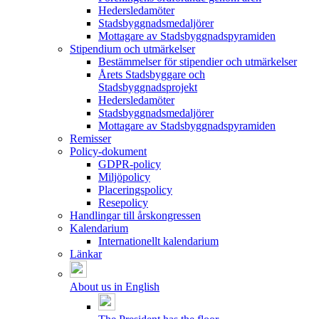
Hedersledamöter
Stadsbyggnadsmedaljörer
Mottagare av Stadsbyggnadspyramiden
Stipendium och utmärkelser
Bestämmelser för stipendier och utmärkelser
Årets Stadsbyggare och
Stadsbyggnadsprojekt
Hedersledamöter
Stadsbyggnadsmedaljörer
Mottagare av Stadsbyggnadspyramiden
Remisser
Policy-dokument
GDPR-policy
Miljöpolicy
Placeringspolicy
Resepolicy
Handlingar till årskongressen
Kalendarium
Internationellt kalendarium
Länkar
About us in English