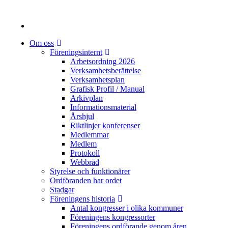
Om oss
Föreningsinternt
Arbetsordning 2026
Verksamhetsberättelse
Verksamhetsplan
Grafisk Profil / Manual
Arkivplan
Informationsmaterial
Årshjul
Riktlinjer konferenser
Medlemmar
Medlem
Protokoll
Webbråd
Styrelse och funktionärer
Ordföranden har ordet
Stadgar
Föreningens historia
Antal kongresser i olika kommuner
Föreningens kongressorter
Föreningens ordförande genom åren