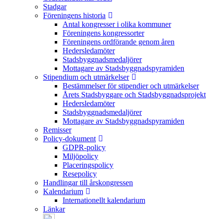
Stadgar
Föreningens historia
Antal kongresser i olika kommuner
Föreningens kongressorter
Föreningens ordförande genom åren
Hedersledamöter
Stadsbyggnadsmedaljörer
Mottagare av Stadsbyggnadspyramiden
Stipendium och utmärkelser
Bestämmelser för stipendier och utmärkelser
Årets Stadsbyggare och Stadsbyggnadsprojekt
Hedersledamöter
Stadsbyggnadsmedaljörer
Mottagare av Stadsbyggnadspyramiden
Remisser
Policy-dokument
GDPR-policy
Miljöpolicy
Placeringspolicy
Resepolicy
Handlingar till årskongressen
Kalendarium
Internationellt kalendarium
Länkar