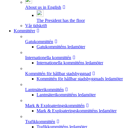
About us in English
The President has the floor
Vår tidskrift
Kommittéer
Gatukommittén
Gatukommitténs ledamöter
Internationella kommittén
Internationella kommitténs ledamöter
Kommittén för hållbar stadsbyggnad
Kommittén för hållbar stadsbyggnads ledamöter
Lantmäterikommittén
Lantmäterikommitténs ledamöter
Mark & Exploateringskommittén
Mark & Exploateringskommitténs ledamöter
Trafikkommittén
Trafikkommitténs ledamöter