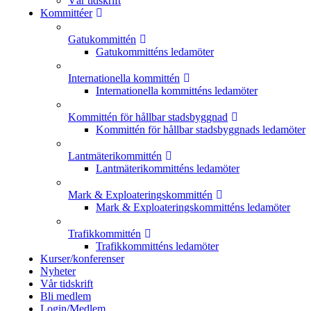
Vår tidskrift
Kommittéer
Gatukommittén
Gatukommitténs ledamöter
Internationella kommittén
Internationella kommitténs ledamöter
Kommittén för hållbar stadsbyggnad
Kommittén för hållbar stadsbyggnads ledamöter
Lantmäterikommittén
Lantmäterikommitténs ledamöter
Mark & Exploateringskommittén
Mark & Exploateringskommitténs ledamöter
Trafikkommittén
Trafikkommitténs ledamöter
Kurser/konferenser
Nyheter
Vår tidskrift
Bli medlem
Login/Medlem