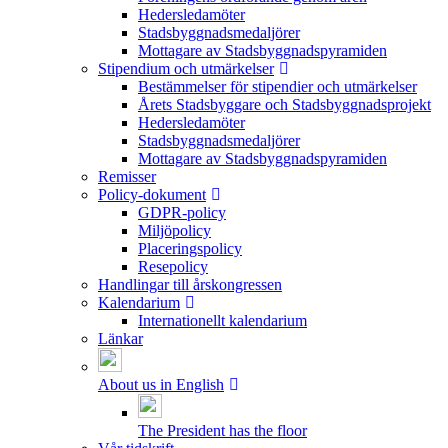
Hedersledamöter
Stadsbyggnadsmedaljörer
Mottagare av Stadsbyggnadspyramiden
Stipendium och utmärkelser
Bestämmelser för stipendier och utmärkelser
Årets Stadsbyggare och Stadsbyggnadsprojekt
Hedersledamöter
Stadsbyggnadsmedaljörer
Mottagare av Stadsbyggnadspyramiden
Remisser
Policy-dokument
GDPR-policy
Miljöpolicy
Placeringspolicy
Resepolicy
Handlingar till årskongressen
Kalendarium
Internationellt kalendarium
Länkar
About us in English
The President has the floor