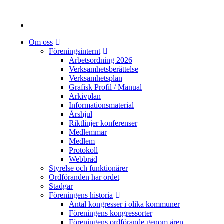
Om oss
Föreningsinternt
Arbetsordning 2026
Verksamhetsberättelse
Verksamhetsplan
Grafisk Profil / Manual
Arkivplan
Informationsmaterial
Årshjul
Riktlinjer konferenser
Medlemmar
Medlem
Protokoll
Webbråd
Styrelse och funktionärer
Ordföranden har ordet
Stadgar
Föreningens historia
Antal kongresser i olika kommuner
Föreningens kongressorter
Föreningens ordförande genom åren