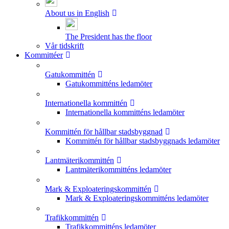
About us in English
The President has the floor
Vår tidskrift
Kommittéer
Gatukommittén
Gatukommitténs ledamöter
Internationella kommittén
Internationella kommitténs ledamöter
Kommittén för hållbar stadsbyggnad
Kommittén för hållbar stadsbyggnads ledamöter
Lantmäterikommittén
Lantmäterikommitténs ledamöter
Mark & Exploateringskommittén
Mark & Exploateringskommitténs ledamöter
Trafikkommittén
Trafikkommitténs ledamöter