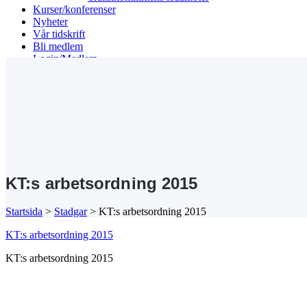
Kurser/konferenser
Nyheter
Vår tidskrift
Bli medlem
Login/Medlem
Search
KT:s arbetsordning 2015
Startsida
>
Stadgar
>
KT:s arbetsordning 2015
KT:s arbetsordning 2015
KT:s arbetsordning 2015
Kansli/Besöks- och postadress:
Föreningen Sveriges Stadsbyggare
Vetegatan 3