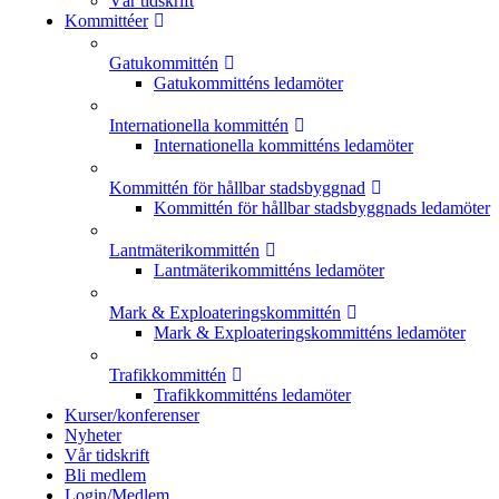
Vår tidskrift
Kommittéer
Gatukommittén
Gatukommitténs ledamöter
Internationella kommittén
Internationella kommitténs ledamöter
Kommittén för hållbar stadsbyggnad
Kommittén för hållbar stadsbyggnads ledamöter
Lantmäterikommittén
Lantmäterikommitténs ledamöter
Mark & Exploateringskommittén
Mark & Exploateringskommitténs ledamöter
Trafikkommittén
Trafikkommitténs ledamöter
Kurser/konferenser
Nyheter
Vår tidskrift
Bli medlem
Login/Medlem