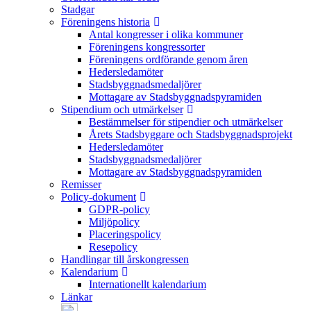
Stadgar
Föreningens historia
Antal kongresser i olika kommuner
Föreningens kongressorter
Föreningens ordförande genom åren
Hedersledamöter
Stadsbyggnadsmedaljörer
Mottagare av Stadsbyggnadspyramiden
Stipendium och utmärkelser
Bestämmelser för stipendier och utmärkelser
Årets Stadsbyggare och Stadsbyggnadsprojekt
Hedersledamöter
Stadsbyggnadsmedaljörer
Mottagare av Stadsbyggnadspyramiden
Remisser
Policy-dokument
GDPR-policy
Miljöpolicy
Placeringspolicy
Resepolicy
Handlingar till årskongressen
Kalendarium
Internationellt kalendarium
Länkar