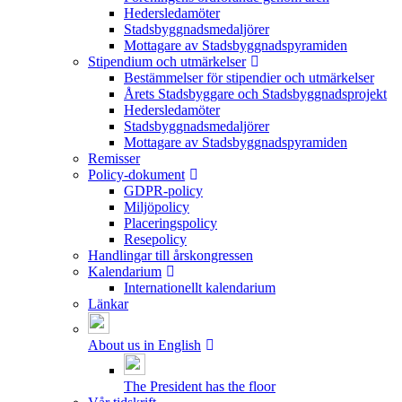
Hedersledamöter
Stadsbyggnadsmedaljörer
Mottagare av Stadsbyggnadspyramiden
Stipendium och utmärkelser
Bestämmelser för stipendier och utmärkelser
Årets Stadsbyggare och Stadsbyggnadsprojekt
Hedersledamöter
Stadsbyggnadsmedaljörer
Mottagare av Stadsbyggnadspyramiden
Remisser
Policy-dokument
GDPR-policy
Miljöpolicy
Placeringspolicy
Resepolicy
Handlingar till årskongressen
Kalendarium
Internationellt kalendarium
Länkar
About us in English
The President has the floor