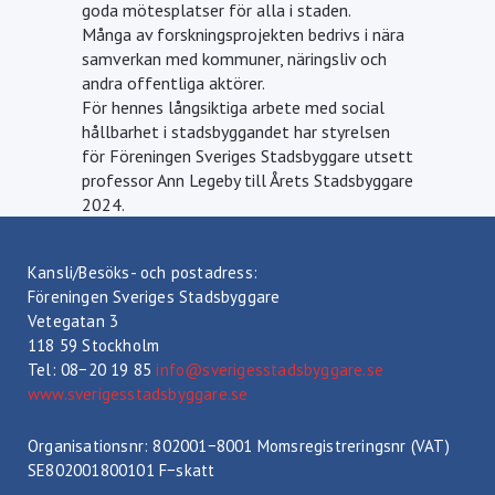
goda mötesplatser för alla i staden.
Många av forskningsprojekten bedrivs i nära
samverkan med kommuner, näringsliv och
andra offentliga aktörer.
För hennes långsiktiga arbete med social
hållbarhet i stadsbyggandet har styrelsen
för Föreningen Sveriges Stadsbyggare utsett
professor Ann Legeby till Årets Stadsbyggare
2024.
Kansli/Besöks- och postadress:
Föreningen Sveriges Stadsbyggare
Vetegatan 3
118 59 Stockholm
Tel: 08−20 19 85
info@sverigesstadsbyggare.se
www.sverigesstadsbyggare.se
Organisationsnr: 802001−8001 Momsregistreringsnr (VAT)
SE802001800101 F−skatt