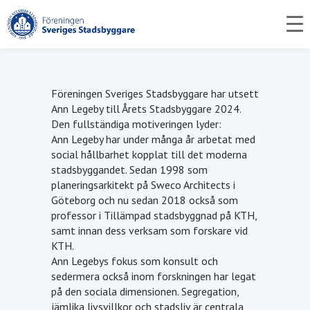
Startsida
>
Ordföranden har ordet
>
Stipendium och
utmärkelser
>
Årets Stadsbyggare 2024
Föreningen Sveriges Stadsbyggare har utsett
Ann Legeby till Årets Stadsbyggare 2024.
Den fullständiga motiveringen lyder:
Ann Legeby har under många år arbetat med
social hållbarhet kopplat till det moderna
stadsbyggandet. Sedan 1998 som
planeringsarkitekt på Sweco Architects i
Göteborg och nu sedan 2018 också som
professor i Tillämpad stadsbyggnad på KTH,
samt innan dess verksam som forskare vid
KTH.
Ann Legebys fokus som konsult och
sedermera också inom forskningen har legat
på den sociala dimensionen. Segregation,
jämlika livsvillkor och stadsliv är centrala