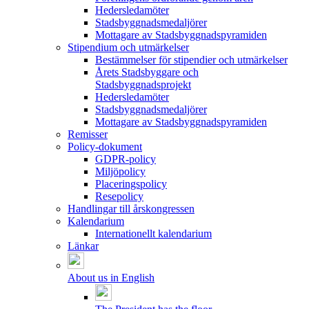
Hedersledamöter
Stadsbyggnadsmedaljörer
Mottagare av Stadsbyggnadspyramiden
Stipendium och utmärkelser
Bestämmelser för stipendier och utmärkelser
Årets Stadsbyggare och
Stadsbyggnadsprojekt
Hedersledamöter
Stadsbyggnadsmedaljörer
Mottagare av Stadsbyggnadspyramiden
Remisser
Policy-dokument
GDPR-policy
Miljöpolicy
Placeringspolicy
Resepolicy
Handlingar till årskongressen
Kalendarium
Internationellt kalendarium
Länkar
About us in English