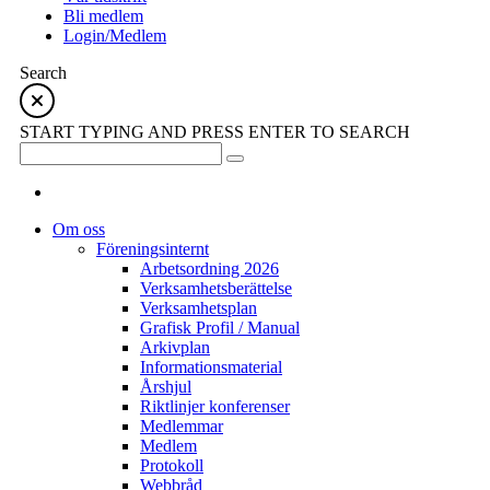
Bli medlem
Login/Medlem
Search
START TYPING AND PRESS ENTER TO SEARCH
Om oss
Föreningsinternt
Arbetsordning 2026
Verksamhetsberättelse
Verksamhetsplan
Grafisk Profil / Manual
Arkivplan
Informationsmaterial
Årshjul
Riktlinjer konferenser
Medlemmar
Medlem
Protokoll
Webbråd