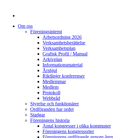
Om oss
Föreningsinternt
Arbetsordning 2026
Verksamhetsberättelse
Verksamhetsplan
Grafisk Profil / Manual
Arkivplan
Informationsmaterial
Årshjul
Riktlinjer konferenser
Medlemmar
Medlem
Protokoll
Webbråd
Styrelse och funktionärer
Ordföranden har ordet
Stadgar
Föreningens historia
Antal kongresser i olika kommuner
Föreningens kongressorter
Föreningens ordförande genom åren