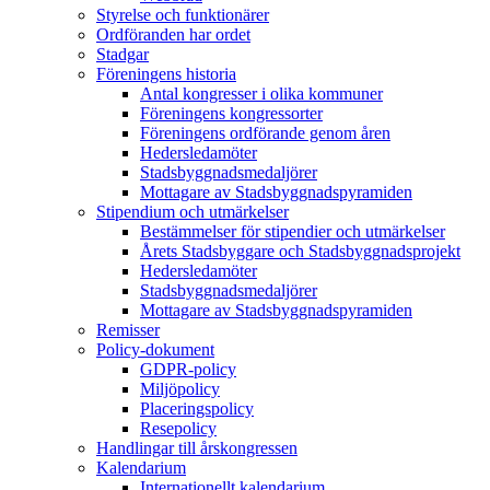
Styrelse och funktionärer
Ordföranden har ordet
Stadgar
Föreningens historia
Antal kongresser i olika kommuner
Föreningens kongressorter
Föreningens ordförande genom åren
Hedersledamöter
Stadsbyggnadsmedaljörer
Mottagare av Stadsbyggnadspyramiden
Stipendium och utmärkelser
Bestämmelser för stipendier och utmärkelser
Årets Stadsbyggare och Stadsbyggnadsprojekt
Hedersledamöter
Stadsbyggnadsmedaljörer
Mottagare av Stadsbyggnadspyramiden
Remisser
Policy-dokument
GDPR-policy
Miljöpolicy
Placeringspolicy
Resepolicy
Handlingar till årskongressen
Kalendarium
Internationellt kalendarium