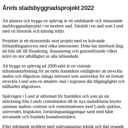
Årets stadsbyggnadsprojekt 2022
Att planera och bygga en spårväg är ett omfattande och utmanande
stadsbyggnadsprojekt i en modern stad. Särskilt i en stad som Lund
med en historisk och känslig miljö.
Projektet är ett ekonomiskt stort projekt med en krävande
förhandlingsprocess med olika intressenter. Detta har inneburit lång
tid från idé till förankring, finansiering och genomförande vilket
krävt en stor uthållighet av alla inblandade.
Att bygga en spårväg på 2000-talet är en visionär
infrastrukturlösning för att möta framtidens möjligheter att utveckla
staden och tillgodose många intressen som samverkar för att fortsatt
utveckla Lund som en attraktiv stad i regionen där tillgänglighet och
hållbarhet tillgodoses.
Spårvägen i Lund är utformad för framtiden och som på sin
sträckning från Lunds centralstation till de nya stadsdelarna knyter
samman stadens centrum och centralstationen med Lunds sjukhus,
universitet, högskolor, forskningsanläggningar samt med både
nuvarande och framtida bostadsområden.
Efter inledande problem med spårvagnarnas teknik och lågt resande