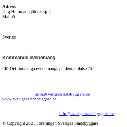
Adress
Dag Hammarskjölds torg 2
Malmö
Sverige
Kommande evenemang
<li>Det finns inga evenemangs på denna plats.</li>
Kansli/Besöks- och postadress:
Föreningen Sveriges Stadsbyggare
Vetegatan 3
118 59 Stockholm
Tel: 08−20 19 85
info@sverigesstadsbyggare.se
www.sverigesstadsbyggare.se
Organisationsnr: 802001−8001 Momsregistreringsnr (VAT)
SE802001800101 F−skatt
Bank: Nordea Bankgiro: 561−1835 Plusgiro: 1172−6 IBAN: SE80
9500 0099 6034 0001 1726 BIC/SWIFT: NDEASESS
Felanmälan/support hemsidan:
info@sverigesstadsbyggare.se
© Copyright 2021 Föreningen Sveriges Stadsbyggare