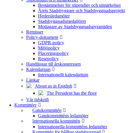
Bestämmelser för stipendier och utmärkelser
Årets Stadsbyggare och Stadsbyggnadsprojekt
Hedersledamöter
Stadsbyggnadsmedaljörer
Mottagare av Stadsbyggnadspyramiden
Remisser
Policy-dokument
GDPR-policy
Miljöpolicy
Placeringspolicy
Resepolicy
Handlingar till årskongressen
Kalendarium
Internationellt kalendarium
Länkar
About us in English
The President has the floor
Vår tidskrift
Kommittéer
Gatukommittén
Gatukommitténs ledamöter
Internationella kommittén
Internationella kommitténs ledamöter
Kommittén för hållbar stadsbyggnad