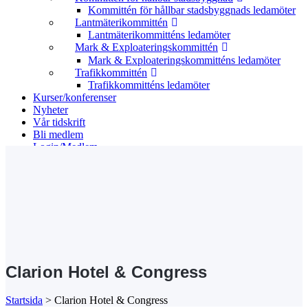
Kommittén för hållbar stadsbyggnads ledamöter
Lantmäterikommittén
Lantmäterikommitténs ledamöter
Mark & Exploateringskommittén
Mark & Exploateringskommitténs ledamöter
Trafikkommittén
Trafikkommitténs ledamöter
Kurser/konferenser
Nyheter
Vår tidskrift
Bli medlem
Login/Medlem
Search
Clarion Hotel & Congress
Startsida
>
Clarion Hotel & Congress