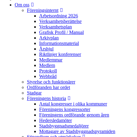
Om oss
Föreningsinternt
Arbetsordning 2026
Verksamhetsberättelse
Verksamhetsplan
Grafisk Profil / Manual
Arkivplan
Informationsmaterial
Årshjul
Riktlinjer konferenser
Medlemmar
Medlem
Protokoll
Webbråd
Styrelse och funktionärer
Ordföranden har ordet
Stadgar
Föreningens historia
Antal kongresser i olika kommuner
Föreningens kongressorter
Föreningens ordförande genom åren
Hedersledamöter
Stadsbyggnadsmedaljörer
Mottagare av Stadsbyggnadspyramiden
Stipendium och utmärkelser