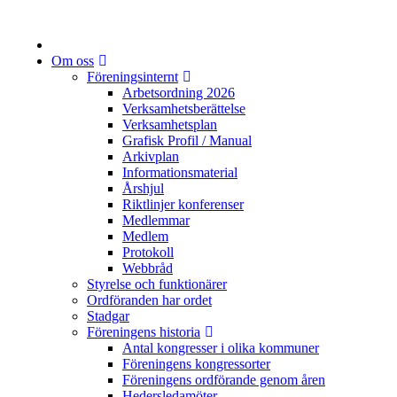
Om oss
Föreningsinternt
Arbetsordning 2026
Verksamhetsberättelse
Verksamhetsplan
Grafisk Profil / Manual
Arkivplan
Informationsmaterial
Årshjul
Riktlinjer konferenser
Medlemmar
Medlem
Protokoll
Webbråd
Styrelse och funktionärer
Ordföranden har ordet
Stadgar
Föreningens historia
Antal kongresser i olika kommuner
Föreningens kongressorter
Föreningens ordförande genom åren
Hedersledamöter