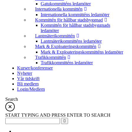
Gatukommitténs ledamöter
Internationella kommittén
Internationella kommitténs ledamöter
Kommittén för hållbar stadsbyggnad
Kommittén för hållbar stadsbyggnads
ledamöter
Lantmäterikommittén
Lantmäterikommitténs ledamöter
Mark & Exploateringskommittén
Mark & Exploateringskommitténs ledamöter
Trafikkommittén
Trafikkommitténs ledamöter
Kurser/konferenser
Nyheter
Vår tidskrift
Bli medlem
Login/Medlem
Search
START TYPING AND PRESS ENTER TO SEARCH