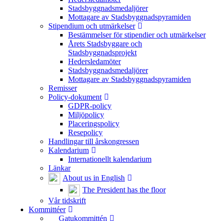
Stadsbyggnadsmedaljörer
Mottagare av Stadsbyggnadspyramiden
Stipendium och utmärkelser
Bestämmelser för stipendier och utmärkelser
Årets Stadsbyggare och
Stadsbyggnadsprojekt
Hedersledamöter
Stadsbyggnadsmedaljörer
Mottagare av Stadsbyggnadspyramiden
Remisser
Policy-dokument
GDPR-policy
Miljöpolicy
Placeringspolicy
Resepolicy
Handlingar till årskongressen
Kalendarium
Internationellt kalendarium
Länkar
About us in English
The President has the floor
Vår tidskrift
Kommittéer
Gatukommittén