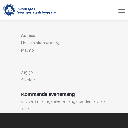
Startsida
>
Qulaity Hotel View
Adress
Hyllie stationsväg 29
Malmö
215 32
Sverige
Kommande evenemang
<li>Det finns inga evenemangs på denna plats.
</li>