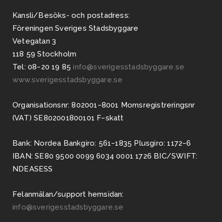
Kansli/Besöks- och postadress:
Föreningen Sveriges Stadsbyggare
Vetegatan 3
118 59 Stockholm
Tel: 08−20 19 85
info@sverigesstadsbyggare.se
www.sverigesstadsbyggare.se
Organisationsnr: 802001−8001 Momsregistreringsnr
(VAT) SE802001800101 F−skatt
Bank: Nordea Bankgiro: 561−1835 Plusgiro: 1172−6
IBAN: SE80 9500 0099 6034 0001 1726 BIC/SWIFT:
NDEASESS
Felanmälan/support hemsidan:
info@sverigesstadsbyggare.se