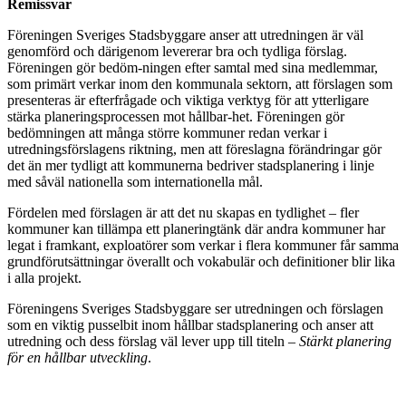
Remissvar
Föreningen Sveriges Stadsbyggare anser att utredningen är väl
genomförd och därigenom levererar bra och tydliga förslag.
Föreningen gör bedöm-ningen efter samtal med sina medlemmar,
som primärt verkar inom den kommunala sektorn, att förslagen som
presenteras är efterfrågade och viktiga verktyg för att ytterligare
stärka planeringsprocessen mot hållbar-het. Föreningen gör
bedömningen att många större kommuner redan verkar i
utredningsförslagens riktning, men att föreslagna förändringar gör
det än mer tydligt att kommunerna bedriver stadsplanering i linje
med såväl nationella som internationella mål.
Fördelen med förslagen är att det nu skapas en tydlighet – fler
kommuner kan tillämpa ett planeringtänk där andra kommuner har
legat i framkant, exploatörer som verkar i flera kommuner får samma
grundförutsättningar överallt och vokabulär och definitioner blir lika
i alla projekt.
Föreningens Sveriges Stadsbyggare ser utredningen och förslagen
som en viktig pusselbit inom hållbar stadsplanering och anser att
utredning och dess förslag väl lever upp till titeln –
Stärkt planering
för en hållbar utveckling
.