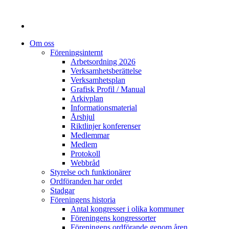
Om oss
Föreningsinternt
Arbetsordning 2026
Verksamhetsberättelse
Verksamhetsplan
Grafisk Profil / Manual
Arkivplan
Informationsmaterial
Årshjul
Riktlinjer konferenser
Medlemmar
Medlem
Protokoll
Webbråd
Styrelse och funktionärer
Ordföranden har ordet
Stadgar
Föreningens historia
Antal kongresser i olika kommuner
Föreningens kongressorter
Föreningens ordförande genom åren