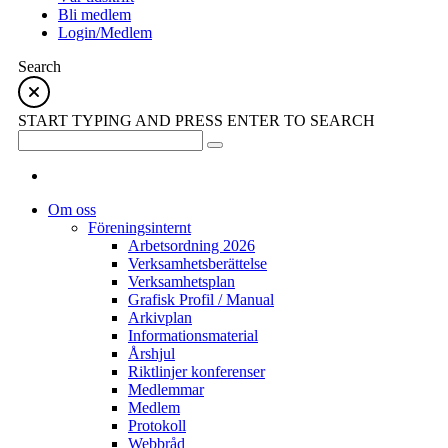
Bli medlem
Login/Medlem
Search
START TYPING AND PRESS ENTER TO SEARCH
Om oss
Föreningsinternt
Arbetsordning 2026
Verksamhetsberättelse
Verksamhetsplan
Grafisk Profil / Manual
Arkivplan
Informationsmaterial
Årshjul
Riktlinjer konferenser
Medlemmar
Medlem
Protokoll
Webbråd