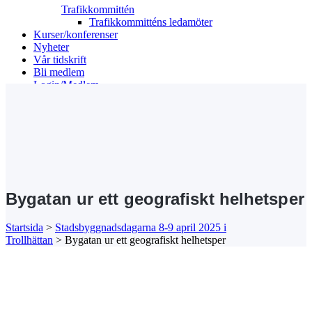
Trafikkommittén
Trafikkommitténs ledamöter
Kurser/konferenser
Nyheter
Vår tidskrift
Bli medlem
Login/Medlem
Search
Bygatan ur ett geografiskt helhetsper
Startsida
>
Stadsbyggnadsdagarna 8-9 april 2025 i
Trollhättan
>
Bygatan ur ett geografiskt helhetsper
Kansli/Besöks- och postadress:
Föreningen Sveriges Stadsbyggare
Vetegatan 3