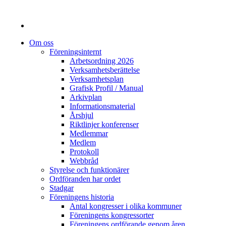
Om oss
Föreningsinternt
Arbetsordning 2026
Verksamhetsberättelse
Verksamhetsplan
Grafisk Profil / Manual
Arkivplan
Informationsmaterial
Årshjul
Riktlinjer konferenser
Medlemmar
Medlem
Protokoll
Webbråd
Styrelse och funktionärer
Ordföranden har ordet
Stadgar
Föreningens historia
Antal kongresser i olika kommuner
Föreningens kongressorter
Föreningens ordförande genom åren