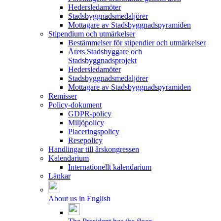
Hedersledamöter
Stadsbyggnadsmedaljörer
Mottagare av Stadsbyggnadspyramiden
Stipendium och utmärkelser
Bestämmelser för stipendier och utmärkelser
Årets Stadsbyggare och
Stadsbyggnadsprojekt
Hedersledamöter
Stadsbyggnadsmedaljörer
Mottagare av Stadsbyggnadspyramiden
Remisser
Policy-dokument
GDPR-policy
Miljöpolicy
Placeringspolicy
Resepolicy
Handlingar till årskongressen
Kalendarium
Internationellt kalendarium
Länkar
About us in English