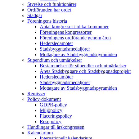
Styrelse och funktionärer
Ordföranden har ordet
Stadgar
Föreningens historia
Antal kongresser i olika kommuner
Föreningens kongressorter
Föreningens ordförande genom åren
Hedersledamöter
Stadsbyggnadsmedaljörer
Mottagare av Stadsbyggnadspyramiden
Stipendium och utmärkelser
Bestämmelser för stipendier och utmärkelser
Årets Stadsbyggare och Stadsbyggnadsprojekt
Hedersledamöter
Stadsbyggnadsmedaljörer
Mottagare av Stadsbyggnadspyramiden
Remisser
Policy-dokument
GDPR-policy
Miljöpolicy
Placeringspolicy
Resepolicy
Handlingar till årskongressen
Kalendarium
Internationellt kalendarium