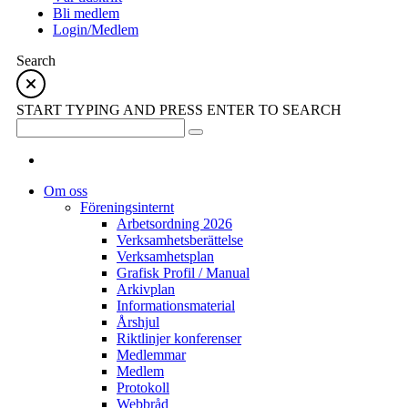
Bli medlem
Login/Medlem
Search
START TYPING AND PRESS ENTER TO SEARCH
Om oss
Föreningsinternt
Arbetsordning 2026
Verksamhetsberättelse
Verksamhetsplan
Grafisk Profil / Manual
Arkivplan
Informationsmaterial
Årshjul
Riktlinjer konferenser
Medlemmar
Medlem
Protokoll
Webbråd