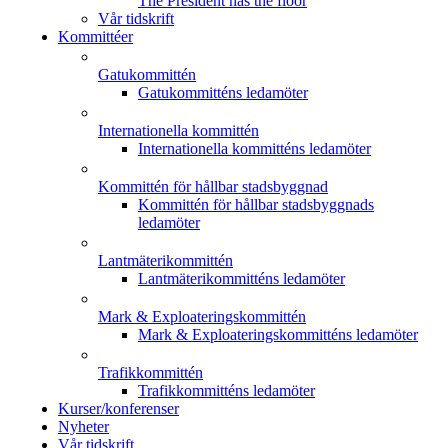
The President has the floor
Vår tidskrift
Kommittéer
Gatukommittén
Gatukommitténs ledamöter
Internationella kommittén
Internationella kommitténs ledamöter
Kommittén för hållbar stadsbyggnad
Kommittén för hållbar stadsbyggnads
ledamöter
Lantmäterikommittén
Lantmäterikommitténs ledamöter
Mark & Exploateringskommittén
Mark & Exploateringskommitténs ledamöter
Trafikkommittén
Trafikkommitténs ledamöter
Kurser/konferenser
Nyheter
Vår tidskrift