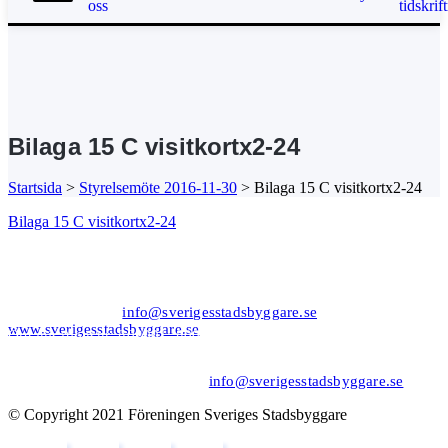
oss
tidskrift
Bilaga 15 C visitkortx2-24
Startsida
>
Styrelsemöte 2016-11-30
>
Bilaga 15 C visitkortx2-24
Bilaga 15 C visitkortx2-24
Kansli/Besöks- och postadress:
Föreningen Sveriges Stadsbyggare
Vetegatan 3
118 59 Stockholm
Tel: 08−20 19 85
info@sverigesstadsbyggare.se
www.sverigesstadsbyggare.se
Organisationsnr: 802001−8001 Momsregistreringsnr (VAT)
SE802001800101 F−skatt
Bank: Nordea Bankgiro: 561−1835 Plusgiro: 1172−6 IBAN: SE80
9500 0099 6034 0001 1726 BIC/SWIFT: NDEASESS
Felanmälan/support hemsidan:
info@sverigesstadsbyggare.se
© Copyright 2021 Föreningen Sveriges Stadsbyggare