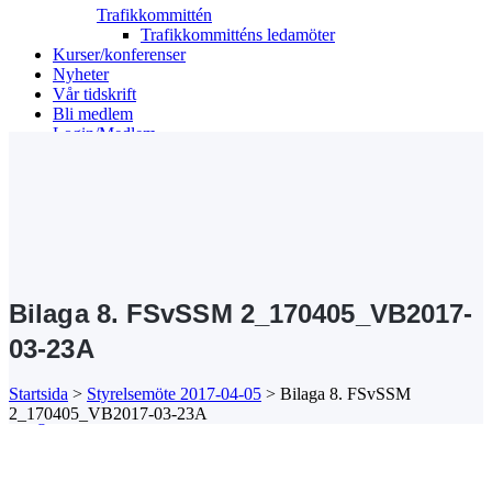
Trafikkommittén
Trafikkommitténs ledamöter
Kurser/konferenser
Nyheter
Vår tidskrift
Bli medlem
Login/Medlem
Search
Bilaga 8. FSvSSM 2_170405_VB2017-
03-23A
Startsida
>
Styrelsemöte 2017-04-05
>
Bilaga 8. FSvSSM
2_170405_VB2017-03-23A
Bilaga 8. FSvSSM 2_170405_VB2017-03-23A
Kansli/Besöks- och postadress:
Föreningen Sveriges Stadsbyggare
Vetegatan 3