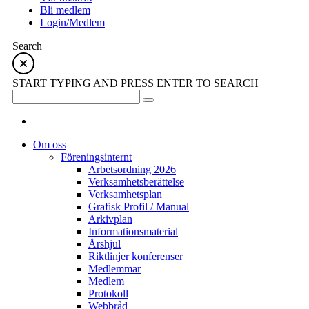
Bli medlem
Login/Medlem
Search
START TYPING AND PRESS ENTER TO SEARCH
Om oss
Föreningsinternt
Arbetsordning 2026
Verksamhetsberättelse
Verksamhetsplan
Grafisk Profil / Manual
Arkivplan
Informationsmaterial
Årshjul
Riktlinjer konferenser
Medlemmar
Medlem
Protokoll
Webbråd