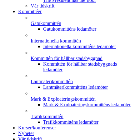
The President has the floor
Vår tidskrift
Kommittéer
Gatukommittén
Gatukommitténs ledamöter
Internationella kommittén
Internationella kommitténs ledamöter
Kommittén för hållbar stadsbyggnad
Kommittén för hållbar stadsbyggnads
ledamöter
Lantmäterikommittén
Lantmäterikommitténs ledamöter
Mark & Exploateringskommittén
Mark & Exploateringskommitténs ledamöter
Trafikkommittén
Trafikkommitténs ledamöter
Kurser/konferenser
Nyheter
Vår tidskrift