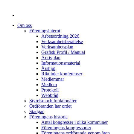
Om oss
Föreningsinternt
Arbetsordning 2026
Verksamhetsberättelse
Verksamhetsplan
Grafisk Profil / Manual
Arkivplan
Informationsmaterial
Årshjul
Riktlinjer konferenser
Medlemmar
Medlem
Protokoll
Webbråd
Styrelse och funktionärer
Ordföranden har ordet
Stadgar
Föreningens historia
Antal kongresser i olika kommuner
Föreningens kongressorter
Föreningens ordförande genom åren