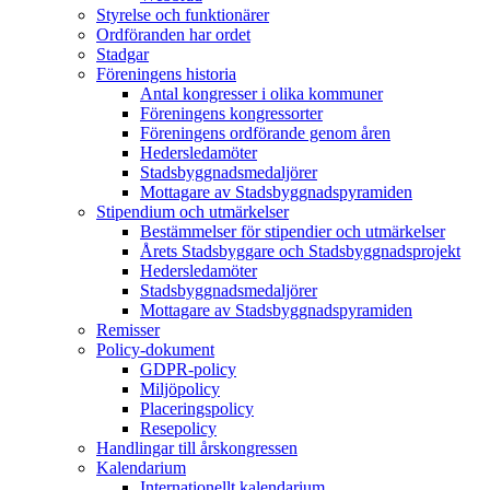
Styrelse och funktionärer
Ordföranden har ordet
Stadgar
Föreningens historia
Antal kongresser i olika kommuner
Föreningens kongressorter
Föreningens ordförande genom åren
Hedersledamöter
Stadsbyggnadsmedaljörer
Mottagare av Stadsbyggnadspyramiden
Stipendium och utmärkelser
Bestämmelser för stipendier och utmärkelser
Årets Stadsbyggare och Stadsbyggnadsprojekt
Hedersledamöter
Stadsbyggnadsmedaljörer
Mottagare av Stadsbyggnadspyramiden
Remisser
Policy-dokument
GDPR-policy
Miljöpolicy
Placeringspolicy
Resepolicy
Handlingar till årskongressen
Kalendarium
Internationellt kalendarium