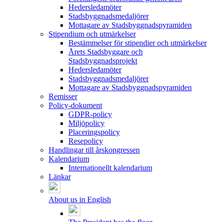
Hedersledamöter
Stadsbyggnadsmedaljörer
Mottagare av Stadsbyggnadspyramiden
Stipendium och utmärkelser
Bestämmelser för stipendier och utmärkelser
Årets Stadsbyggare och
Stadsbyggnadsprojekt
Hedersledamöter
Stadsbyggnadsmedaljörer
Mottagare av Stadsbyggnadspyramiden
Remisser
Policy-dokument
GDPR-policy
Miljöpolicy
Placeringspolicy
Resepolicy
Handlingar till årskongressen
Kalendarium
Internationellt kalendarium
Länkar
About us in English