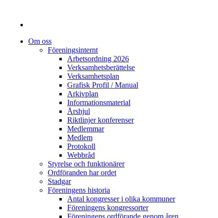
Om oss
Föreningsinternt
Arbetsordning 2026
Verksamhetsberättelse
Verksamhetsplan
Grafisk Profil / Manual
Arkivplan
Informationsmaterial
Årshjul
Riktlinjer konferenser
Medlemmar
Medlem
Protokoll
Webbråd
Styrelse och funktionärer
Ordföranden har ordet
Stadgar
Föreningens historia
Antal kongresser i olika kommuner
Föreningens kongressorter
Föreningens ordförande genom åren