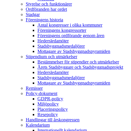
Styrelse och funktionärer
Ordföranden har ordet
Stadgar
Föreningens historia
Antal kongresser i olika kommuner
Föreningens kongressorter
Föreningens ordförande genom åren
Hedersledamöter
Stadsbyggnadsmedaljörer
Mottagare av Stadsbyggnadspyramiden
Stipendium och utmärkelser
Bestämmelser för stipendier och utmärkelser
Årets Stadsbyggare och Stadsbyggnadsprojekt
Hedersledamöter
Stadsbyggnadsmedaljörer
Mottagare av Stadsbyggnadspyramiden
Remisser
Policy-dokument
GDPR-policy
Miljöpolicy
Placeringspolicy
Resepolicy
Handlingar till årskongressen
Kalendarium
Internationellt kalendarium