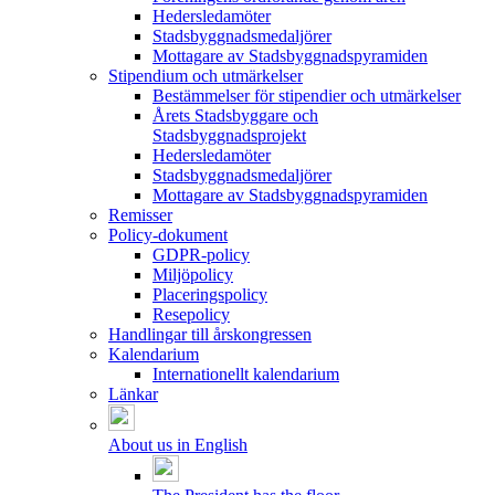
Hedersledamöter
Stadsbyggnadsmedaljörer
Mottagare av Stadsbyggnadspyramiden
Stipendium och utmärkelser
Bestämmelser för stipendier och utmärkelser
Årets Stadsbyggare och
Stadsbyggnadsprojekt
Hedersledamöter
Stadsbyggnadsmedaljörer
Mottagare av Stadsbyggnadspyramiden
Remisser
Policy-dokument
GDPR-policy
Miljöpolicy
Placeringspolicy
Resepolicy
Handlingar till årskongressen
Kalendarium
Internationellt kalendarium
Länkar
About us in English