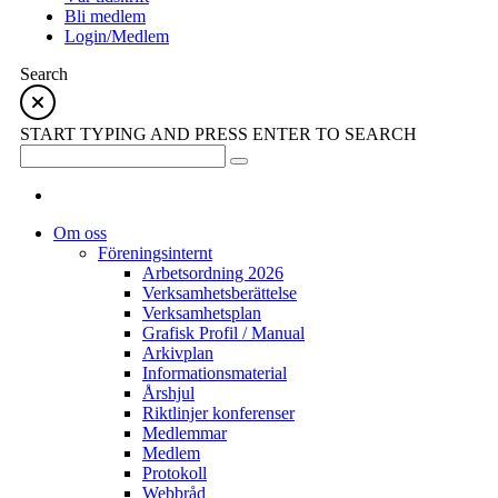
Bli medlem
Login/Medlem
Search
START TYPING AND PRESS ENTER TO SEARCH
Om oss
Föreningsinternt
Arbetsordning 2026
Verksamhetsberättelse
Verksamhetsplan
Grafisk Profil / Manual
Arkivplan
Informationsmaterial
Årshjul
Riktlinjer konferenser
Medlemmar
Medlem
Protokoll
Webbråd