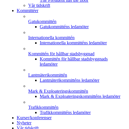
The President has the floor
Vår tidskrift
Kommittéer
Gatukommittén
Gatukommitténs ledamöter
Internationella kommittén
Internationella kommitténs ledamöter
Kommittén för hållbar stadsbyggnad
Kommittén för hållbar stadsbyggnads
ledamöter
Lantmäterikommittén
Lantmäterikommitténs ledamöter
Mark & Exploateringskommittén
Mark & Exploateringskommitténs ledamöter
Trafikkommittén
Trafikkommitténs ledamöter
Kurser/konferenser
Nyheter
Vår tidskrift