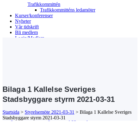
Trafikkommittén
Trafikkommitténs ledamöter
Kurser/konferenser
Nyheter
Vår tidskrift
Bli medlem
Login/Medlem
Search
Bilaga 1 Kallelse Sveriges
Stadsbyggare styrm 2021-03-31
Startsida
>
Styrelsemöte 2021-03-31
>
Bilaga 1 Kallelse Sveriges
Stadsbyggare styrm 2021-03-31
Bilaga 1 Kallelse Sveriges Stadsbyggare styrm 2021-03-31
Kansli/Besöks- och postadress:
Föreningen Sveriges Stadsbyggare
Vetegatan 3