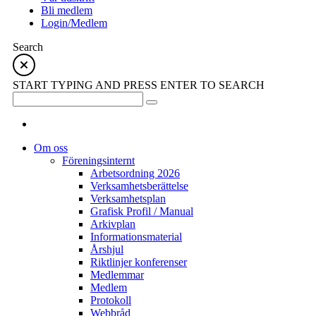
Bli medlem
Login/Medlem
Search
START TYPING AND PRESS ENTER TO SEARCH
Om oss
Föreningsinternt
Arbetsordning 2026
Verksamhetsberättelse
Verksamhetsplan
Grafisk Profil / Manual
Arkivplan
Informationsmaterial
Årshjul
Riktlinjer konferenser
Medlemmar
Medlem
Protokoll
Webbråd