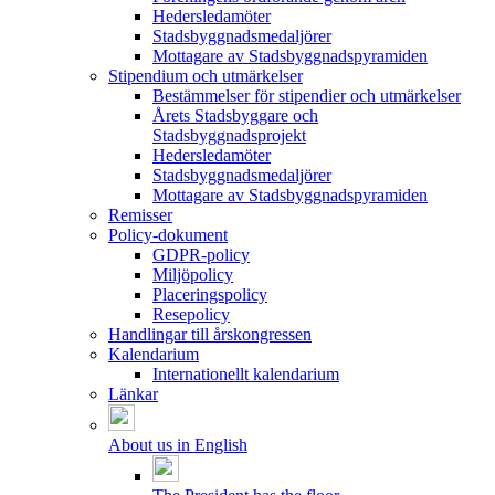
Hedersledamöter
Stadsbyggnadsmedaljörer
Mottagare av Stadsbyggnadspyramiden
Stipendium och utmärkelser
Bestämmelser för stipendier och utmärkelser
Årets Stadsbyggare och
Stadsbyggnadsprojekt
Hedersledamöter
Stadsbyggnadsmedaljörer
Mottagare av Stadsbyggnadspyramiden
Remisser
Policy-dokument
GDPR-policy
Miljöpolicy
Placeringspolicy
Resepolicy
Handlingar till årskongressen
Kalendarium
Internationellt kalendarium
Länkar
About us in English