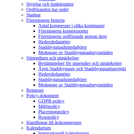
Styrelse och funktionärer
Ordföranden har ordet
Stadgar
Föreningens historia
Antal kongresser i olika kommuner
Föreningens kongressorter
Föreningens ordförande genom åren
Hedersledamöter
Stadsbyggnadsmedaljörer
Mottagare av Stadsbyggnadspyramiden
Stipendium och utmärkelser
Bestämmelser för stipendier och utmärkelser
Årets Stadsbyggare och Stadsbyggnadsprojekt
Hedersledamöter
Stadsbyggnadsmedaljörer
Mottagare av Stadsbyggnadspyramiden
Remisser
Policy-dokument
GDPR-policy
Miljöpolicy
Placeringspolicy
Resepolicy
Handlingar till årskongressen
Kalendarium
Internationellt kalendarium