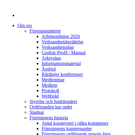
Om oss
Föreningsinternt
Arbetsordning 2026
Verksamhetsberättelse
Verksamhetsplan
Grafisk Profil / Manual
Arkivplan
Informationsmaterial
Årshjul
Riktlinjer konferenser
Medlemmar
Medlem
Protokoll
Webbråd
Styrelse och funktionärer
Ordföranden har ordet
Stadgar
Föreningens historia
Antal kongresser i olika kommuner
Föreningens kongressorter
Föreningens ordförande genom åren