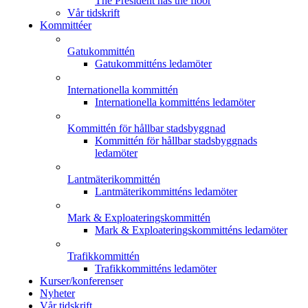
The President has the floor
Vår tidskrift
Kommittéer
Gatukommittén
Gatukommitténs ledamöter
Internationella kommittén
Internationella kommitténs ledamöter
Kommittén för hållbar stadsbyggnad
Kommittén för hållbar stadsbyggnads
ledamöter
Lantmäterikommittén
Lantmäterikommitténs ledamöter
Mark & Exploateringskommittén
Mark & Exploateringskommitténs ledamöter
Trafikkommittén
Trafikkommitténs ledamöter
Kurser/konferenser
Nyheter
Vår tidskrift