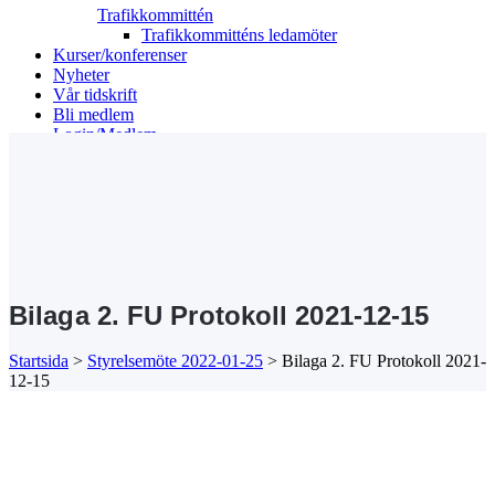
Trafikkommittén
Trafikkommitténs ledamöter
Kurser/konferenser
Nyheter
Vår tidskrift
Bli medlem
Login/Medlem
Search
Bilaga 2. FU Protokoll 2021-12-15
Startsida
>
Styrelsemöte 2022-01-25
>
Bilaga 2. FU Protokoll 2021-
12-15
Kansli/Besöks- och postadress:
Föreningen Sveriges Stadsbyggare
Vetegatan 3