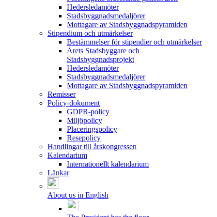
Hedersledamöter
Stadsbyggnadsmedaljörer
Mottagare av Stadsbyggnadspyramiden
Stipendium och utmärkelser
Bestämmelser för stipendier och utmärkelser
Årets Stadsbyggare och
Stadsbyggnadsprojekt
Hedersledamöter
Stadsbyggnadsmedaljörer
Mottagare av Stadsbyggnadspyramiden
Remisser
Policy-dokument
GDPR-policy
Miljöpolicy
Placeringspolicy
Resepolicy
Handlingar till årskongressen
Kalendarium
Internationellt kalendarium
Länkar
About us in English