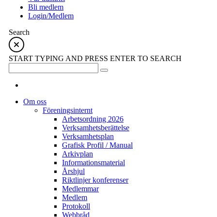
Bli medlem
Login/Medlem
Search
START TYPING AND PRESS ENTER TO SEARCH
Om oss
Föreningsinternt
Arbetsordning 2026
Verksamhetsberättelse
Verksamhetsplan
Grafisk Profil / Manual
Arkivplan
Informationsmaterial
Årshjul
Riktlinjer konferenser
Medlemmar
Medlem
Protokoll
Webbråd