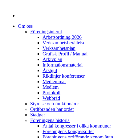
Om oss
Föreningsinternt
Arbetsordning 2026
Verksamhetsberättelse
Verksamhetsplan
Grafisk Profil / Manual
Arkivplan
Informationsmaterial
Årshjul
Riktlinjer konferenser
Medlemmar
Medlem
Protokoll
Webbråd
Styrelse och funktionärer
Ordföranden har ordet
Stadgar
Föreningens historia
Antal kongresser i olika kommuner
Föreningens kongressorter
Föreningens ordförande genom åren