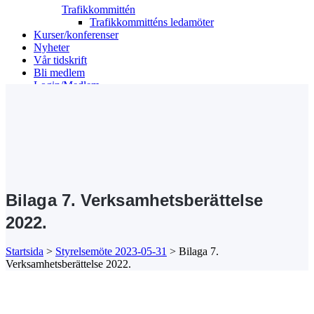
Trafikkommittén
Trafikkommitténs ledamöter
Kurser/konferenser
Nyheter
Vår tidskrift
Bli medlem
Login/Medlem
Search
Bilaga 7. Verksamhetsberättelse
2022.
Startsida
>
Styrelsemöte 2023-05-31
>
Bilaga 7.
Verksamhetsberättelse 2022.
Kansli/Besöks- och postadress:
Föreningen Sveriges Stadsbyggare
Vetegatan 3