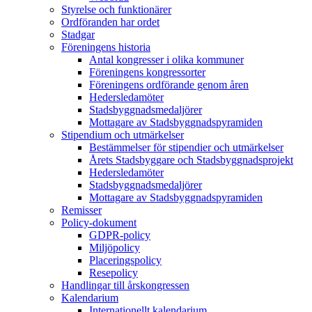
Styrelse och funktionärer
Ordföranden har ordet
Stadgar
Föreningens historia
Antal kongresser i olika kommuner
Föreningens kongressorter
Föreningens ordförande genom åren
Hedersledamöter
Stadsbyggnadsmedaljörer
Mottagare av Stadsbyggnadspyramiden
Stipendium och utmärkelser
Bestämmelser för stipendier och utmärkelser
Årets Stadsbyggare och Stadsbyggnadsprojekt
Hedersledamöter
Stadsbyggnadsmedaljörer
Mottagare av Stadsbyggnadspyramiden
Remisser
Policy-dokument
GDPR-policy
Miljöpolicy
Placeringspolicy
Resepolicy
Handlingar till årskongressen
Kalendarium
Internationellt kalendarium