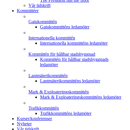
The President has the floor
Vår tidskrift
Kommittéer
Gatukommittén
Gatukommitténs ledamöter
Internationella kommittén
Internationella kommitténs ledamöter
Kommittén för hållbar stadsbyggnad
Kommittén för hållbar stadsbyggnads
ledamöter
Lantmäterikommittén
Lantmäterikommitténs ledamöter
Mark & Exploateringskommittén
Mark & Exploateringskommitténs ledamöter
Trafikkommittén
Trafikkommitténs ledamöter
Kurser/konferenser
Nyheter
Vår tidskrift