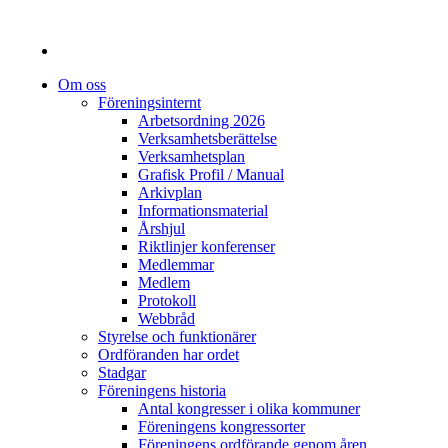
Om oss
Föreningsinternt
Arbetsordning 2026
Verksamhetsberättelse
Verksamhetsplan
Grafisk Profil / Manual
Arkivplan
Informationsmaterial
Årshjul
Riktlinjer konferenser
Medlemmar
Medlem
Protokoll
Webbråd
Styrelse och funktionärer
Ordföranden har ordet
Stadgar
Föreningens historia
Antal kongresser i olika kommuner
Föreningens kongressorter
Föreningens ordförande genom åren