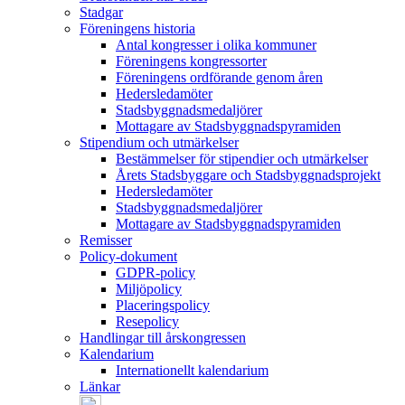
Stadgar
Föreningens historia
Antal kongresser i olika kommuner
Föreningens kongressorter
Föreningens ordförande genom åren
Hedersledamöter
Stadsbyggnadsmedaljörer
Mottagare av Stadsbyggnadspyramiden
Stipendium och utmärkelser
Bestämmelser för stipendier och utmärkelser
Årets Stadsbyggare och Stadsbyggnadsprojekt
Hedersledamöter
Stadsbyggnadsmedaljörer
Mottagare av Stadsbyggnadspyramiden
Remisser
Policy-dokument
GDPR-policy
Miljöpolicy
Placeringspolicy
Resepolicy
Handlingar till årskongressen
Kalendarium
Internationellt kalendarium
Länkar