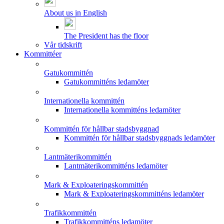
About us in English
The President has the floor
Vår tidskrift
Kommittéer
Gatukommittén
Gatukommitténs ledamöter
Internationella kommittén
Internationella kommitténs ledamöter
Kommittén för hållbar stadsbyggnad
Kommittén för hållbar stadsbyggnads ledamöter
Lantmäterikommittén
Lantmäterikommitténs ledamöter
Mark & Exploateringskommittén
Mark & Exploateringskommitténs ledamöter
Trafikkommittén
Trafikkommitténs ledamöter