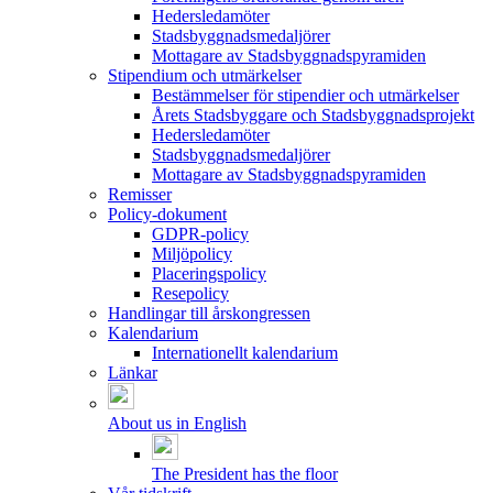
Hedersledamöter
Stadsbyggnadsmedaljörer
Mottagare av Stadsbyggnadspyramiden
Stipendium och utmärkelser
Bestämmelser för stipendier och utmärkelser
Årets Stadsbyggare och Stadsbyggnadsprojekt
Hedersledamöter
Stadsbyggnadsmedaljörer
Mottagare av Stadsbyggnadspyramiden
Remisser
Policy-dokument
GDPR-policy
Miljöpolicy
Placeringspolicy
Resepolicy
Handlingar till årskongressen
Kalendarium
Internationellt kalendarium
Länkar
About us in English
The President has the floor