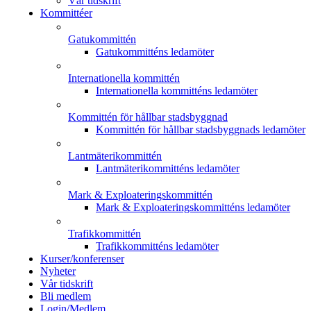
Vår tidskrift
Kommittéer
Gatukommittén
Gatukommitténs ledamöter
Internationella kommittén
Internationella kommitténs ledamöter
Kommittén för hållbar stadsbyggnad
Kommittén för hållbar stadsbyggnads ledamöter
Lantmäterikommittén
Lantmäterikommitténs ledamöter
Mark & Exploateringskommittén
Mark & Exploateringskommitténs ledamöter
Trafikkommittén
Trafikkommitténs ledamöter
Kurser/konferenser
Nyheter
Vår tidskrift
Bli medlem
Login/Medlem