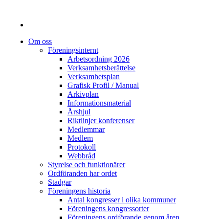
Om oss
Föreningsinternt
Arbetsordning 2026
Verksamhetsberättelse
Verksamhetsplan
Grafisk Profil / Manual
Arkivplan
Informationsmaterial
Årshjul
Riktlinjer konferenser
Medlemmar
Medlem
Protokoll
Webbråd
Styrelse och funktionärer
Ordföranden har ordet
Stadgar
Föreningens historia
Antal kongresser i olika kommuner
Föreningens kongressorter
Föreningens ordförande genom åren