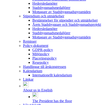
Hedersledamöter
Stadsbyggnadsmedaljörer
Mottagare av Stadsbyggnadspyramiden
Stipendium och utmärkelser
Bestämmelser för stipendier och utmärkelser
Årets Stadsbyggare och Stadsbyggnadsprojekt
Hedersledamöter
Stadsbyggnadsmedaljörer
Mottagare av Stadsbyggnadspyramiden
Remisser
Policy-dokument
GDPR-policy
Miljöpolicy
Placeringspolicy
Resepolicy
Handlingar till årskongressen
Kalendarium
Internationellt kalendarium
Länkar
About us in English
The President has the floor