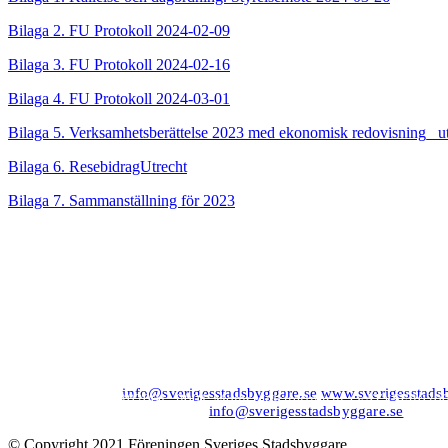
Bilaga 2. FU Protokoll 2024-02-09
Bilaga 3. FU Protokoll 2024-02-16
Bilaga 4. FU Protokoll 2024-03-01
Bilaga 5. Verksamhetsberättelse 2023 med ekonomisk redovisning_ u
Bilaga 6. ResebidragUtrecht
Bilaga 7. Sammanställning för 2023
Kansli/Besöks- och postadress:
Föreningen Sveriges Stadsbyggare
Vetegatan 3
118 59 Stockholm
Tel: 08−20 19 85
info@sverigesstadsbyggare.se
www.sverigesstads
Organisationsnr: 802001−8001 Momsregistreringsnr (VAT) SE8020
Bank: Nordea Bankgiro: 561−1835 Plusgiro: 1172−6 IBAN: SE80
Felanmälan/support hemsidan:
info@sverigesstadsbyggare.se
© Copyright 2021 Föreningen Sveriges Stadsbyggare