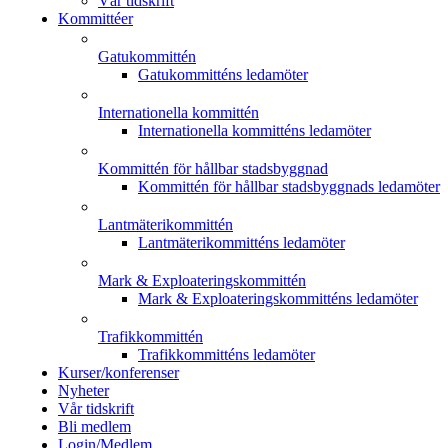
Vår tidskrift
Kommittéer
Gatukommittén
Gatukommitténs ledamöter
Internationella kommittén
Internationella kommitténs ledamöter
Kommittén för hållbar stadsbyggnad
Kommittén för hållbar stadsbyggnads ledamöter
Lantmäterikommittén
Lantmäterikommitténs ledamöter
Mark & Exploateringskommittén
Mark & Exploateringskommitténs ledamöter
Trafikkommittén
Trafikkommitténs ledamöter
Kurser/konferenser
Nyheter
Vår tidskrift
Bli medlem
Login/Medlem