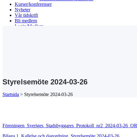
Kurser/konferenser
Nyheter
Vår tidskrift
Bli medlem
Login/Medlem
Search
Styrelsemöte 2024-03-26
Startsida
>
Styrelsemöte 2024-03-26
Föreningen_Sveriges_Stadsbyggares_Protokoll_nr2_2024-03-26_OR
Bilaga 1. Kallelse och dagordning. Styrelsemöte 2024-03-26