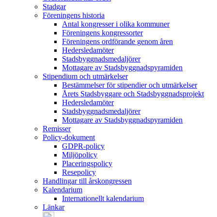
Stadgar
Föreningens historia
Antal kongresser i olika kommuner
Föreningens kongressorter
Föreningens ordförande genom åren
Hedersledamöter
Stadsbyggnadsmedaljörer
Mottagare av Stadsbyggnadspyramiden
Stipendium och utmärkelser
Bestämmelser för stipendier och utmärkelser
Årets Stadsbyggare och Stadsbyggnadsprojekt
Hedersledamöter
Stadsbyggnadsmedaljörer
Mottagare av Stadsbyggnadspyramiden
Remisser
Policy-dokument
GDPR-policy
Miljöpolicy
Placeringspolicy
Resepolicy
Handlingar till årskongressen
Kalendarium
Internationellt kalendarium
Länkar