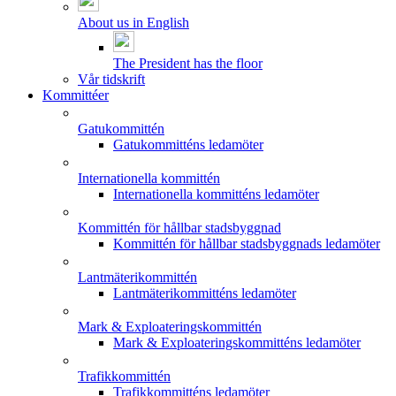
About us in English
The President has the floor
Vår tidskrift
Kommittéer
Gatukommittén
Gatukommitténs ledamöter
Internationella kommittén
Internationella kommitténs ledamöter
Kommittén för hållbar stadsbyggnad
Kommittén för hållbar stadsbyggnads ledamöter
Lantmäterikommittén
Lantmäterikommitténs ledamöter
Mark & Exploateringskommittén
Mark & Exploateringskommitténs ledamöter
Trafikkommittén
Trafikkommitténs ledamöter