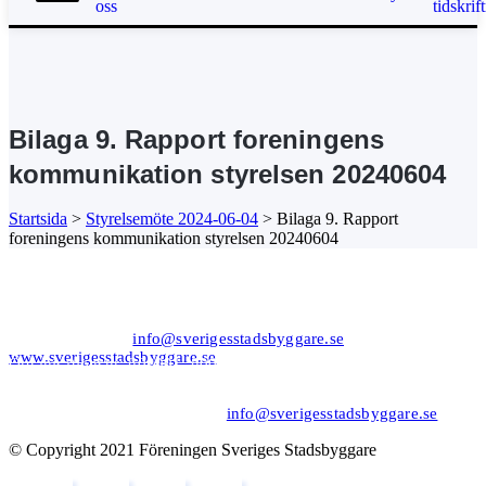
oss
tidskrift
Bilaga 9. Rapport foreningens
kommunikation styrelsen 20240604
Startsida
>
Styrelsemöte 2024-06-04
>
Bilaga 9. Rapport
foreningens kommunikation styrelsen 20240604
Kansli/Besöks- och postadress:
Föreningen Sveriges Stadsbyggare
Vetegatan 3
118 59 Stockholm
Tel: 08−20 19 85
info@sverigesstadsbyggare.se
www.sverigesstadsbyggare.se
Organisationsnr: 802001−8001 Momsregistreringsnr (VAT)
SE802001800101 F−skatt
Bank: Nordea Bankgiro: 561−1835 Plusgiro: 1172−6 IBAN: SE80
9500 0099 6034 0001 1726 BIC/SWIFT: NDEASESS
Felanmälan/support hemsidan:
info@sverigesstadsbyggare.se
© Copyright 2021 Föreningen Sveriges Stadsbyggare