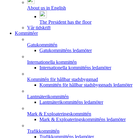
About us in English
The President has the floor
Vår tidskrift
Kommittéer
Gatukommittén
Gatukommitténs ledamöter
Internationella kommittén
Internationella kommitténs ledamöter
Kommittén för hållbar stadsbyggnad
Kommittén för hållbar stadsbyggnads ledamöter
Lantmäterikommittén
Lantmäterikommitténs ledamöter
Mark & Exploateringskommittén
Mark & Exploateringskommitténs ledamöter
Trafikkommittén
Trafikkommitténs ledamöter