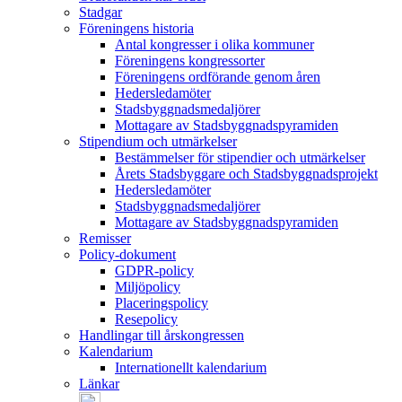
Stadgar
Föreningens historia
Antal kongresser i olika kommuner
Föreningens kongressorter
Föreningens ordförande genom åren
Hedersledamöter
Stadsbyggnadsmedaljörer
Mottagare av Stadsbyggnadspyramiden
Stipendium och utmärkelser
Bestämmelser för stipendier och utmärkelser
Årets Stadsbyggare och Stadsbyggnadsprojekt
Hedersledamöter
Stadsbyggnadsmedaljörer
Mottagare av Stadsbyggnadspyramiden
Remisser
Policy-dokument
GDPR-policy
Miljöpolicy
Placeringspolicy
Resepolicy
Handlingar till årskongressen
Kalendarium
Internationellt kalendarium
Länkar