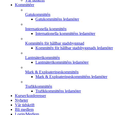
Vår tidskrift
Kommittéer
Gatukommittén
Gatukommitténs ledamöter
Internationella kommittén
Internationella kommitténs ledamöter
Kommittén för hållbar stadsbyggnad
Kommittén för hållbar stadsbyggnads ledamöter
Lantmäterikommittén
Lantmäterikommitténs ledamöter
Mark & Exploateringskommittén
Mark & Exploateringskommitténs ledamöter
Trafikkommittén
Trafikkommitténs ledamöter
Kurser/konferenser
Nyheter
Vår tidskrift
Bli medlem
Login/Medlem