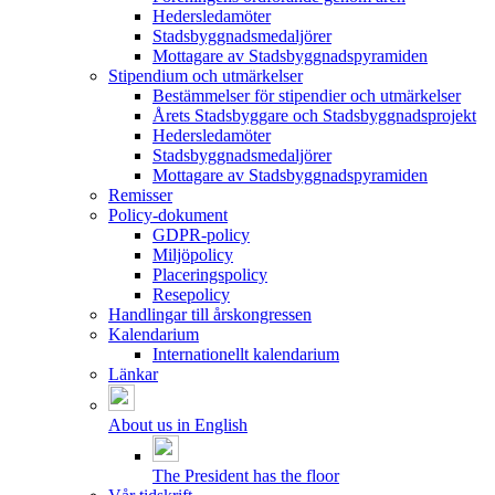
Hedersledamöter
Stadsbyggnadsmedaljörer
Mottagare av Stadsbyggnadspyramiden
Stipendium och utmärkelser
Bestämmelser för stipendier och utmärkelser
Årets Stadsbyggare och Stadsbyggnadsprojekt
Hedersledamöter
Stadsbyggnadsmedaljörer
Mottagare av Stadsbyggnadspyramiden
Remisser
Policy-dokument
GDPR-policy
Miljöpolicy
Placeringspolicy
Resepolicy
Handlingar till årskongressen
Kalendarium
Internationellt kalendarium
Länkar
About us in English
The President has the floor