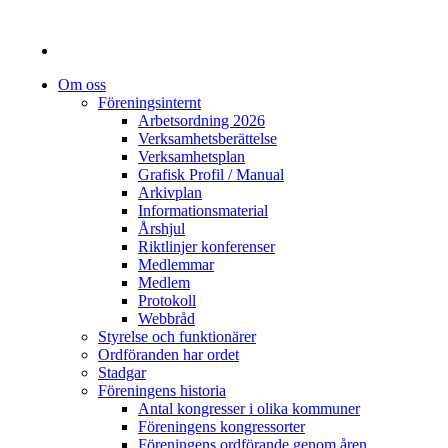
Om oss
Föreningsinternt
Arbetsordning 2026
Verksamhetsberättelse
Verksamhetsplan
Grafisk Profil / Manual
Arkivplan
Informationsmaterial
Årshjul
Riktlinjer konferenser
Medlemmar
Medlem
Protokoll
Webbråd
Styrelse och funktionärer
Ordföranden har ordet
Stadgar
Föreningens historia
Antal kongresser i olika kommuner
Föreningens kongressorter
Föreningens ordförande genom åren