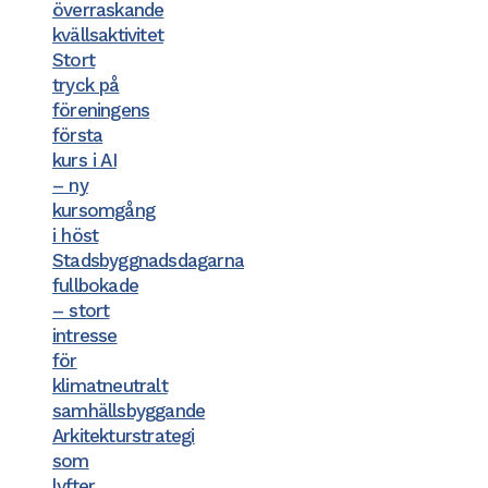
överraskande
kvällsaktivitet
Stort
tryck på
föreningens
första
kurs i AI
– ny
kursomgång
i höst
Stadsbyggnadsdagarna
fullbokade
– stort
intresse
för
klimatneutralt
samhällsbyggande
Arkitekturstrategi
som
lyfter