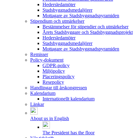
Hedersledamöter
Stadsbyggnadsmedaljörer
Mottagare av Stadsbyggnadspyramiden
Stipendium och utmärkelser
Bestämmelser för stipendier och utmärkelser
Årets Stadsbyggare och Stadsbyggnadsprojekt
Hedersledamöter
Stadsbyggnadsmedaljörer
Mottagare av Stadsbyggnadspyramiden
Remisser
Policy-dokument
GDPR-policy
Miljöpolicy
Placeringspolicy
Resepolicy
Handlingar till årskongressen
Kalendarium
Internationellt kalendarium
Länkar
About us in English
The President has the floor