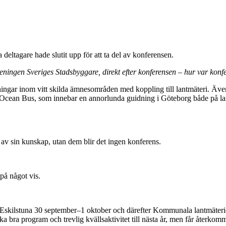
ltagare hade slutit upp för att ta del av konferensen.
ningen Sveriges Stadsbyggare, direkt efter konferensen – hur var konfe
ningar inom vitt skilda ämnesområden med koppling till lantmäteri. Även 
 Ocean Bus, som innebar en annorlunda guidning i Göteborg både på land 
 av sin kunskap, utan dem blir det ingen konferens.
 på något vis.
m i Eskilstuna 30 september–1 oktober och därefter Kommunala lantmäte
ka bra program och trevlig kvällsaktivitet till nästa år, men får återk