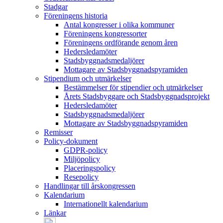
Stadgar
Föreningens historia
Antal kongresser i olika kommuner
Föreningens kongressorter
Föreningens ordförande genom åren
Hedersledamöter
Stadsbyggnadsmedaljörer
Mottagare av Stadsbyggnadspyramiden
Stipendium och utmärkelser
Bestämmelser för stipendier och utmärkelser
Årets Stadsbyggare och Stadsbyggnadsprojekt
Hedersledamöter
Stadsbyggnadsmedaljörer
Mottagare av Stadsbyggnadspyramiden
Remisser
Policy-dokument
GDPR-policy
Miljöpolicy
Placeringspolicy
Resepolicy
Handlingar till årskongressen
Kalendarium
Internationellt kalendarium
Länkar