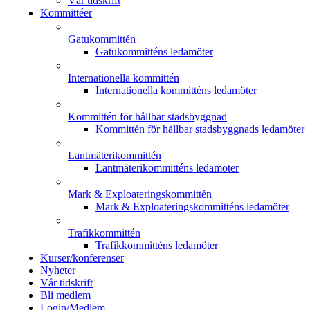
Vår tidskrift
Kommittéer
Gatukommittén
Gatukommitténs ledamöter
Internationella kommittén
Internationella kommitténs ledamöter
Kommittén för hållbar stadsbyggnad
Kommittén för hållbar stadsbyggnads ledamöter
Lantmäterikommittén
Lantmäterikommitténs ledamöter
Mark & Exploateringskommittén
Mark & Exploateringskommitténs ledamöter
Trafikkommittén
Trafikkommitténs ledamöter
Kurser/konferenser
Nyheter
Vår tidskrift
Bli medlem
Login/Medlem