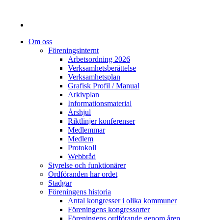
Om oss
Föreningsinternt
Arbetsordning 2026
Verksamhetsberättelse
Verksamhetsplan
Grafisk Profil / Manual
Arkivplan
Informationsmaterial
Årshjul
Riktlinjer konferenser
Medlemmar
Medlem
Protokoll
Webbråd
Styrelse och funktionärer
Ordföranden har ordet
Stadgar
Föreningens historia
Antal kongresser i olika kommuner
Föreningens kongressorter
Föreningens ordförande genom åren