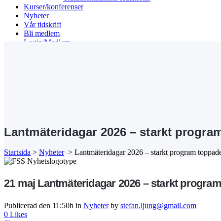
Kurser/konferenser
Nyheter
Vår tidskrift
Bli medlem
Login/Medlem
Search
Lantmäteridagar 2026 – starkt progra
Startsida
>
Nyheter
>
Lantmäteridagar 2026 – starkt program toppade
21 maj
Lantmäteridagar 2026 – starkt program
Publicerad den 11:50h
in
Nyheter
by
stefan.ljung@gmail.com
0
Likes