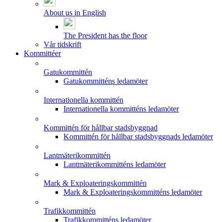
About us in English
The President has the floor
Vår tidskrift
Kommittéer
Gatukommittén
Gatukommitténs ledamöter
Internationella kommittén
Internationella kommitténs ledamöter
Kommittén för hållbar stadsbyggnad
Kommittén för hållbar stadsbyggnads ledamöter
Lantmäterikommittén
Lantmäterikommitténs ledamöter
Mark & Exploateringskommittén
Mark & Exploateringskommitténs ledamöter
Trafikkommittén
Trafikkommitténs ledamöter