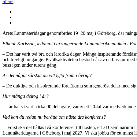
Share
Årets Lantmäteridagar genomfördes 19–20 maj i Göteborg, där många de
Ellinor Karlsson, ledamot i arrangerande Lantmäterikommittén i Före
– Det har varit två bra och lärorika dagar. Många inspirerande föreläs
och trevligt umgänge. Kvällsaktiviteten bestod i år av en busstur med
buss igen under turens gång.
Är det något särskilt du vill lyfta fram i övrigt?
– De duktiga och inspirerande föreläsarna som generöst delar med sig
Hur många deltog i år?
– I år har vi varit cirka 90 deltagare, varav ett 20-tal var medverkande
Vad kan du redan nu berätta om nästa års konferens?
– Först ska det hållas två konferenser till hösten, ett 3D-seminariu
Lantmäteridagarna i Göteborg i maj 2027. Vi ska jobba för ett minst li