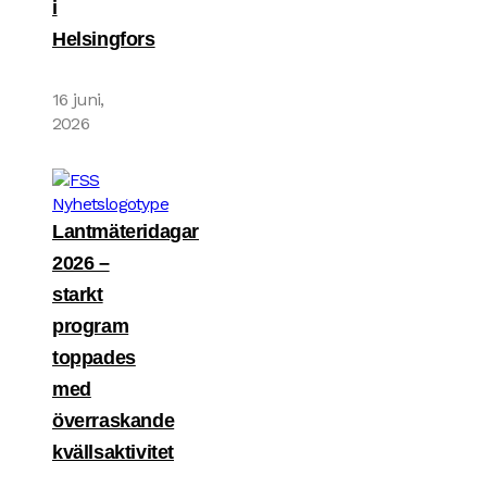
i
Helsingfors
16 juni,
2026
Lantmäteridagar
2026 –
starkt
program
toppades
med
överraskande
kvällsaktivitet