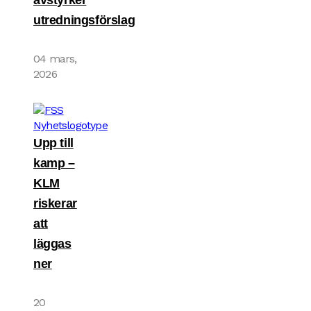
utredningsförslag
04 mars,
2026
Upp till
kamp –
KLM
riskerar
att
läggas
ner
20