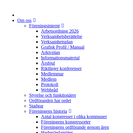
Om oss
Föreningsinternt
Arbetsordning 2026
Verksamhetsberättelse
Verksamhetsplan
Grafisk Profil / Manual
Arkivplan
Informationsmaterial
Årshjul
Riktlinjer konferenser
Medlemmar
Medlem
Protokoll
Webbråd
Styrelse och funktionärer
Ordföranden har ordet
Stadgar
Föreningens historia
Antal kongresser i olika kommuner
Föreningens kongressorter
Föreningens ordförande genom åren
Hedersledamöter