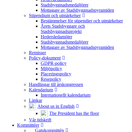
Stadsbyggnadsmedaljörer
Mottagare av Stadsbyggnadspyramiden
Stipendium och utmärkelser
Bestämmelser för stipendier och utmärkelser
Årets Stadsbyggare och
Stadsbyggnadsprojekt
Hedersledamöter
Stadsbyggnadsmedaljörer
Mottagare av Stadsbyggnadspyramiden
Remisser
Policy-dokument
GDPR-policy
Miljöpolicy
Placeringspolicy
Resepolicy
Handlingar till årskongressen
Kalendarium
Internationellt kalendarium
Länkar
About us in English
The President has the floor
Vår tidskrift
Kommittéer
Gatukommittén