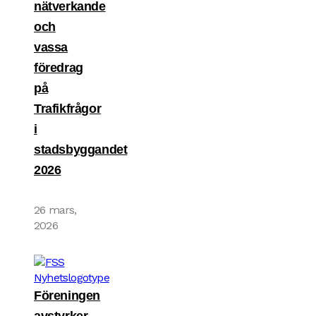
nätverkande
och
vassa
föredrag
på
Trafikfrågor
i
stadsbyggandet
2026
26 mars,
2026
Föreningen
avstyrker