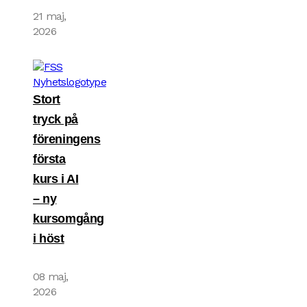
21 maj,
2026
Stort
tryck på
föreningens
första
kurs i AI
– ny
kursomgång
i höst
08 maj,
2026