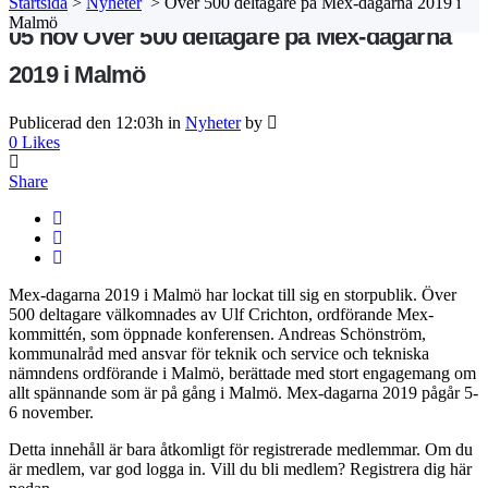
Startsida
>
Nyheter
>
Över 500 deltagare på Mex-dagarna 2019 i
Malmö
05 nov
Över 500 deltagare på Mex-dagarna
2019 i Malmö
Publicerad den 12:03h
in
Nyheter
by
0
Likes
Share
Mex-dagarna 2019 i Malmö har lockat till sig en storpublik. Över
500 deltagare välkomnades av Ulf Crichton, ordförande Mex-
kommittén, som öppnade konferensen. Andreas Schönström,
kommunalråd med ansvar för teknik och service och tekniska
nämndens ordförande i Malmö, berättade med stort engagemang om
allt spännande som är på gång i Malmö. Mex-dagarna 2019 pågår 5-
6 november.
Detta innehåll är bara åtkomligt för registrerade medlemmar. Om du
är medlem, var god logga in. Vill du bli medlem? Registrera dig här