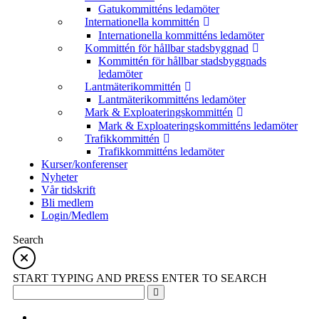
Gatukommitténs ledamöter
Internationella kommittén
Internationella kommitténs ledamöter
Kommittén för hållbar stadsbyggnad
Kommittén för hållbar stadsbyggnads
ledamöter
Lantmäterikommittén
Lantmäterikommitténs ledamöter
Mark & Exploateringskommittén
Mark & Exploateringskommitténs ledamöter
Trafikkommittén
Trafikkommitténs ledamöter
Kurser/konferenser
Nyheter
Vår tidskrift
Bli medlem
Login/Medlem
Search
START TYPING AND PRESS ENTER TO SEARCH