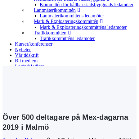
Kommittén för hållbar stadsbyggnads ledamöter
Lantmäterikommittén
Lantmäterikommitténs ledamöter
Mark & Exploateringskommittén
Mark & Exploateringskommitténs ledamöter
Trafikkommittén
Trafikkommitténs ledamöter
Kurser/konferenser
Nyheter
Vår tidskrift
Bli medlem
Login/Medlem
Search
Över 500 deltagare på Mex-dagarna
2019 i Malmö