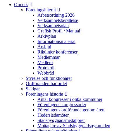
Om oss
Föreningsinternt
Arbetsordning 2026
Verksamhetsberättelse
Verksamhetsplan
Grafisk Profil / Manual
Arkivplan
Informationsmaterial
Årshjul
Riktlinjer konferenser
Medlemmar
Medlem
Protokoll
Webbråd
Styrelse och funktionärer
Ordföranden har ordet
Stadgar
Föreningens historia
Antal kongresser i olika kommuner
Föreningens kongressorter
Föreningens ordförande genom åren
Hedersledamöter
Stadsbyggnadsmedaljörer
Mottagare av Stadsbyggnadspyramiden
Stipendium och utmärkelser