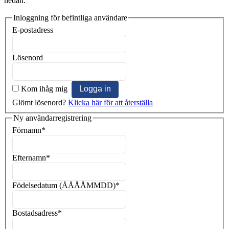
nedan.
Inloggning för befintliga användare
E-postadress
Lösenord
Kom ihåg mig
Glömt lösenord?
Klicka här för att återställa
Ny användarregistrering
Förnamn
*
Efternamn
*
Födelsedatum (ÅÅÅÅMMDD)
*
Bostadsadress
*