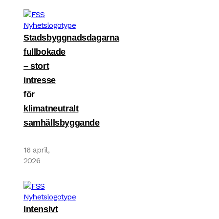
Stadsbyggnadsdagarna
fullbokade
– stort
intresse
för
klimatneutralt
samhällsbyggande
16 april,
2026
Intensivt