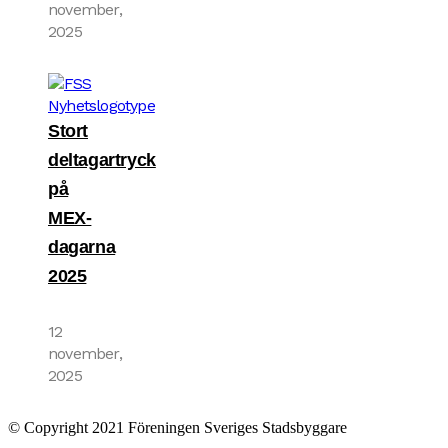
november,
2025
Stort
deltagartryck
på
MEX-
dagarna
2025
12
november,
2025
© Copyright 2021 Föreningen Sveriges Stadsbyggare