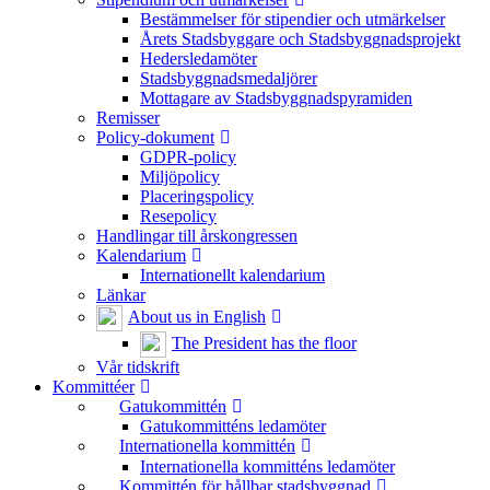
Bestämmelser för stipendier och utmärkelser
Årets Stadsbyggare och Stadsbyggnadsprojekt
Hedersledamöter
Stadsbyggnadsmedaljörer
Mottagare av Stadsbyggnadspyramiden
Remisser
Policy-dokument
GDPR-policy
Miljöpolicy
Placeringspolicy
Resepolicy
Handlingar till årskongressen
Kalendarium
Internationellt kalendarium
Länkar
About us in English
The President has the floor
Vår tidskrift
Kommittéer
Gatukommittén
Gatukommitténs ledamöter
Internationella kommittén
Internationella kommitténs ledamöter
Kommittén för hållbar stadsbyggnad