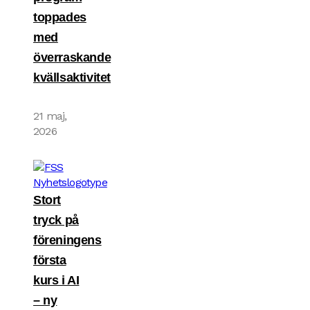
toppades
med
överraskande
kvällsaktivitet
21 maj,
2026
Stort
tryck på
föreningens
första
kurs i AI
– ny