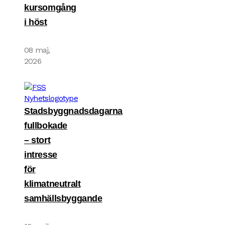
kursomgång
i höst
08 maj,
2026
Stadsbyggnadsdagarna
fullbokade
– stort
intresse
för
klimatneutralt
samhällsbyggande