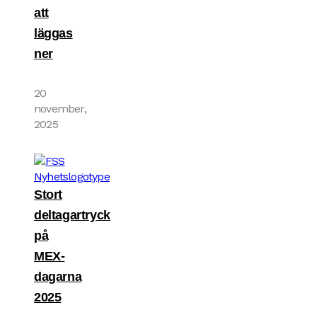
att
läggas
ner
20
november,
2025
Stort
deltagartryck
på
MEX-
dagarna
2025