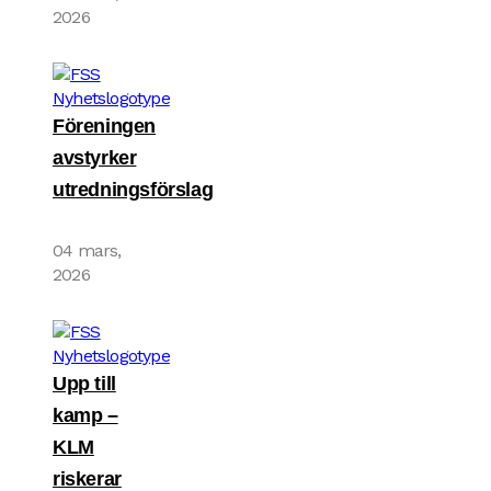
2026
Föreningen
avstyrker
utredningsförslag
04 mars,
2026
Upp till
kamp –
KLM
riskerar