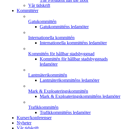
The President has the floor
Vår tidskrift
Kommittéer
Gatukommittén
Gatukommitténs ledamöter
Internationella kommittén
Internationella kommitténs ledamöter
Kommittén för hållbar stadsbyggnad
Kommittén för hållbar stadsbyggnads
ledamöter
Lantmäterikommittén
Lantmäterikommitténs ledamöter
Mark & Exploateringskommittén
Mark & Exploateringskommitténs ledamöter
Trafikkommittén
Trafikkommitténs ledamöter
Kurser/konferenser
Nyheter
Vår tidskrift