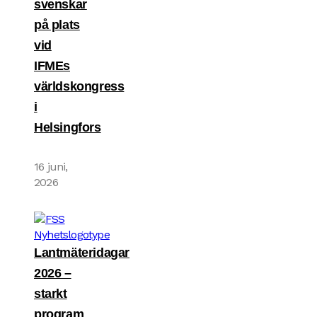
svenskar
på plats
vid
IFMEs
världskongress
i
Helsingfors
16 juni,
2026
Lantmäteridagar
2026 –
starkt
program