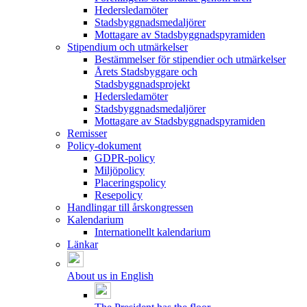
Hedersledamöter
Stadsbyggnadsmedaljörer
Mottagare av Stadsbyggnadspyramiden
Stipendium och utmärkelser
Bestämmelser för stipendier och utmärkelser
Årets Stadsbyggare och
Stadsbyggnadsprojekt
Hedersledamöter
Stadsbyggnadsmedaljörer
Mottagare av Stadsbyggnadspyramiden
Remisser
Policy-dokument
GDPR-policy
Miljöpolicy
Placeringspolicy
Resepolicy
Handlingar till årskongressen
Kalendarium
Internationellt kalendarium
Länkar
About us in English