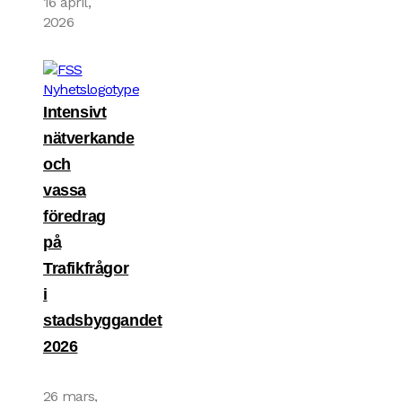
16 april,
2026
Intensivt
nätverkande
och
vassa
föredrag
på
Trafikfrågor
i
stadsbyggandet
2026
26 mars,