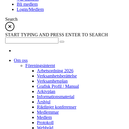
Bli medlem
Login/Medlem
Search
START TYPING AND PRESS ENTER TO SEARCH
Om oss
Föreningsinternt
Arbetsordning 2026
Verksamhetsberättelse
Verksamhetsplan
Grafisk Profil / Manual
Arkivplan
Informationsmaterial
Årshjul
Riktlinjer konferenser
Medlemmar
Medlem
Protokoll
Webbråd