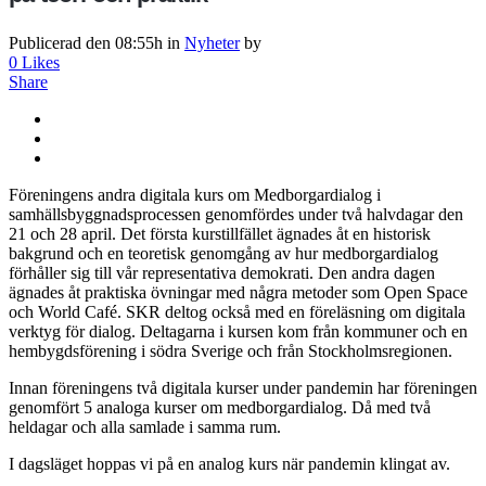
Publicerad den 08:55h
in
Nyheter
by
0
Likes
Share
Föreningens andra digitala kurs om Medborgardialog i
samhällsbyggnadsprocessen genomfördes under två halvdagar den
21 och 28 april. Det första kurstillfället ägnades åt en historisk
bakgrund och en teoretisk genomgång av hur medborgardialog
förhåller sig till vår representativa demokrati. Den andra dagen
ägnades åt praktiska övningar med några metoder som Open Space
och World Café. SKR deltog också med en föreläsning om digitala
verktyg för dialog. Deltagarna i kursen kom från kommuner och en
hembygdsförening i södra Sverige och från Stockholmsregionen.
Innan föreningens två digitala kurser under pandemin har föreningen
genomfört 5 analoga kurser om medborgardialog. Då med två
heldagar och alla samlade i samma rum.
I dagsläget hoppas vi på en analog kurs när pandemin klingat av.