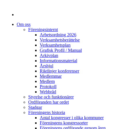
Om oss
Föreningsinternt
Arbetsordning 2026
Verksamhetsberättelse
Verksamhetsplan
Grafisk Profil / Manual
Arkivplan
Informationsmaterial
Årshjul
Riktlinjer konferenser
Medlemmar
Medlem
Protokoll
Webbråd
Styrelse och funktionärer
Ordföranden har ordet
Stadgar
Föreningens historia
Antal kongresser i olika kommuner
Föreningens kongressorter
Föreningens ordförande genom åren