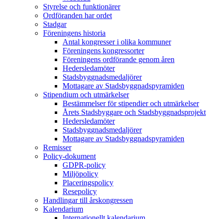
Styrelse och funktionärer
Ordföranden har ordet
Stadgar
Föreningens historia
Antal kongresser i olika kommuner
Föreningens kongressorter
Föreningens ordförande genom åren
Hedersledamöter
Stadsbyggnadsmedaljörer
Mottagare av Stadsbyggnadspyramiden
Stipendium och utmärkelser
Bestämmelser för stipendier och utmärkelser
Årets Stadsbyggare och Stadsbyggnadsprojekt
Hedersledamöter
Stadsbyggnadsmedaljörer
Mottagare av Stadsbyggnadspyramiden
Remisser
Policy-dokument
GDPR-policy
Miljöpolicy
Placeringspolicy
Resepolicy
Handlingar till årskongressen
Kalendarium
Internationellt kalendarium