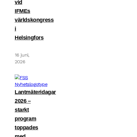
vid
IFMEs
världskongress
i
Helsingfors
16 juni,
2026
Lantmäteridagar
2026 –
starkt
program
toppades
med