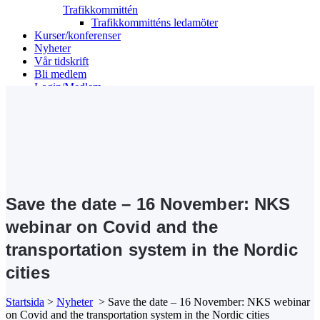
Trafikkommittén
Trafikkommitténs ledamöter
Kurser/konferenser
Nyheter
Vår tidskrift
Bli medlem
Login/Medlem
Search
Save the date – 16 November: NKS
webinar on Covid and the
transportation system in the Nordic
cities
05 okt
Save the date – 16 November: NKS
Startsida
>
Nyheter
>
Save the date – 16 November: NKS webinar
webinar on Covid and the transportation
on Covid and the transportation system in the Nordic cities