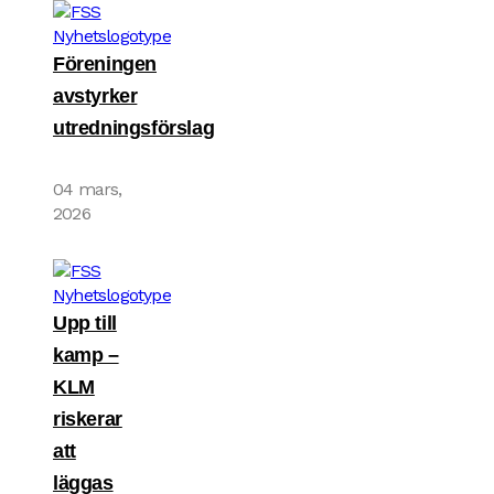
Föreningen
avstyrker
utredningsförslag
04 mars,
2026
Upp till
kamp –
KLM
riskerar
att
läggas