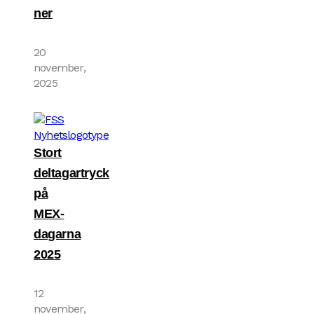
ner
20
november,
2025
Stort
deltagartryck
på
MEX-
dagarna
2025
12
november,