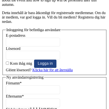
about the event and how to sign up will be presented later this
autumn.
Detta innehåll är bara åtkomligt för registrerade medlemmar. Om du
är medlem, var god logga in. Vill du bli medlem? Registrera dig här
nedan.
Inloggning för befintliga användare
E-postadress
Lösenord
Kom ihåg mig
Glömt lösenord?
Klicka här för att återställa
Ny användarregistrering
Förnamn
*
Efternamn
*