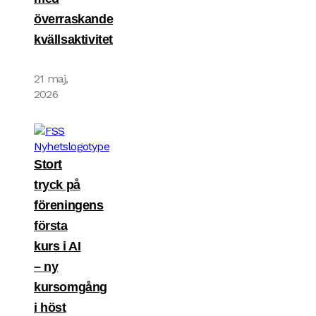
överraskande
kvällsaktivitet
21 maj,
2026
Stort
tryck på
föreningens
första
kurs i AI
– ny
kursomgång
i höst