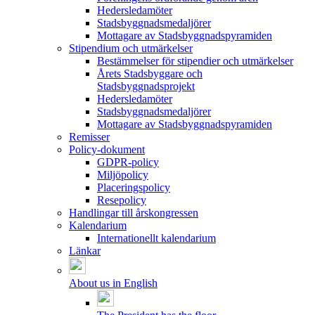
Hedersledamöter
Stadsbyggnadsmedaljörer
Mottagare av Stadsbyggnadspyramiden
Stipendium och utmärkelser
Bestämmelser för stipendier och utmärkelser
Årets Stadsbyggare och
Stadsbyggnadsprojekt
Hedersledamöter
Stadsbyggnadsmedaljörer
Mottagare av Stadsbyggnadspyramiden
Remisser
Policy-dokument
GDPR-policy
Miljöpolicy
Placeringspolicy
Resepolicy
Handlingar till årskongressen
Kalendarium
Internationellt kalendarium
Länkar
About us in English