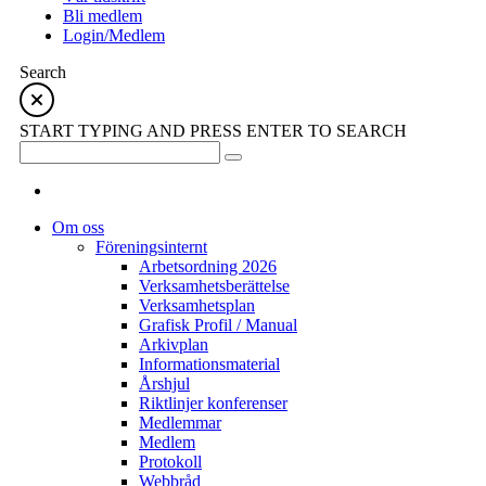
Bli medlem
Login/Medlem
Search
START TYPING AND PRESS ENTER TO SEARCH
Om oss
Föreningsinternt
Arbetsordning 2026
Verksamhetsberättelse
Verksamhetsplan
Grafisk Profil / Manual
Arkivplan
Informationsmaterial
Årshjul
Riktlinjer konferenser
Medlemmar
Medlem
Protokoll
Webbråd