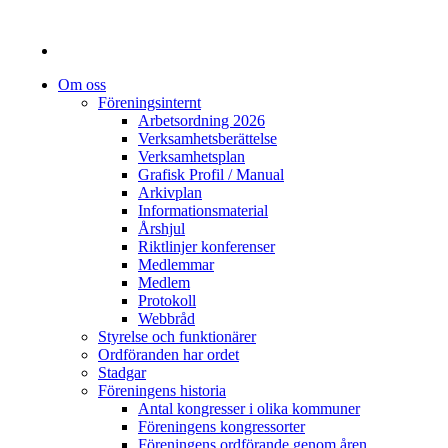
Om oss
Föreningsinternt
Arbetsordning 2026
Verksamhetsberättelse
Verksamhetsplan
Grafisk Profil / Manual
Arkivplan
Informationsmaterial
Årshjul
Riktlinjer konferenser
Medlemmar
Medlem
Protokoll
Webbråd
Styrelse och funktionärer
Ordföranden har ordet
Stadgar
Föreningens historia
Antal kongresser i olika kommuner
Föreningens kongressorter
Föreningens ordförande genom åren