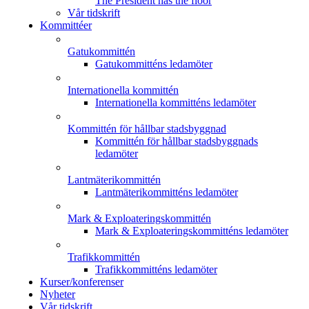
The President has the floor
Vår tidskrift
Kommittéer
Gatukommittén
Gatukommitténs ledamöter
Internationella kommittén
Internationella kommitténs ledamöter
Kommittén för hållbar stadsbyggnad
Kommittén för hållbar stadsbyggnads
ledamöter
Lantmäterikommittén
Lantmäterikommitténs ledamöter
Mark & Exploateringskommittén
Mark & Exploateringskommitténs ledamöter
Trafikkommittén
Trafikkommitténs ledamöter
Kurser/konferenser
Nyheter
Vår tidskrift