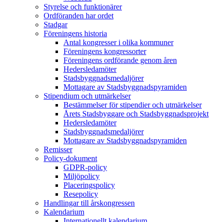
Styrelse och funktionärer
Ordföranden har ordet
Stadgar
Föreningens historia
Antal kongresser i olika kommuner
Föreningens kongressorter
Föreningens ordförande genom åren
Hedersledamöter
Stadsbyggnadsmedaljörer
Mottagare av Stadsbyggnadspyramiden
Stipendium och utmärkelser
Bestämmelser för stipendier och utmärkelser
Årets Stadsbyggare och Stadsbyggnadsprojekt
Hedersledamöter
Stadsbyggnadsmedaljörer
Mottagare av Stadsbyggnadspyramiden
Remisser
Policy-dokument
GDPR-policy
Miljöpolicy
Placeringspolicy
Resepolicy
Handlingar till årskongressen
Kalendarium
Internationellt kalendarium