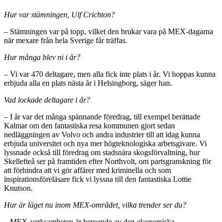
Hur var stämningen, Ulf Crichton?
– Stämningen var på topp, vilket den brukar vara på MEX-dagarna
när mexare från hela Sverige får träffas.
Hur många blev ni i år?
– Vi var 470 deltagare, men alla fick inte plats i år. Vi hoppas kunna
erbjuda alla en plats nästa år i Helsingborg, säger han.
Vad lockade deltagare i år?
– I år var det många spännande föredrag, till exempel berättade
Kalmar om den fantastiska resa kommunen gjort sedan
nedläggningen av Volvo och andra industrier till att idag kunna
erbjuda universitet och nya mer högteknologiska arbetsgivare. Vi
lyssnade också till föredrag om stadsnära skogsförvaltning, hur
Skellefteå ser på framtiden efter Northvolt, om partsgranskning för
att förhindra att vi gör affärer med kriminella och som
inspirationsföreläsare fick vi lyssna till den fantastiska Lottie
Knutson.
Hur är läget nu inom MEX-området, vilka trender ser du?
– MEX-verksamheten är beroende av den ekonomiska