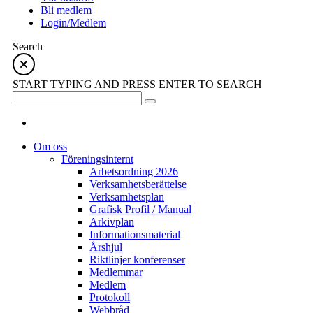
Bli medlem
Login/Medlem
Search
START TYPING AND PRESS ENTER TO SEARCH
Om oss
Föreningsinternt
Arbetsordning 2026
Verksamhetsberättelse
Verksamhetsplan
Grafisk Profil / Manual
Arkivplan
Informationsmaterial
Årshjul
Riktlinjer konferenser
Medlemmar
Medlem
Protokoll
Webbråd