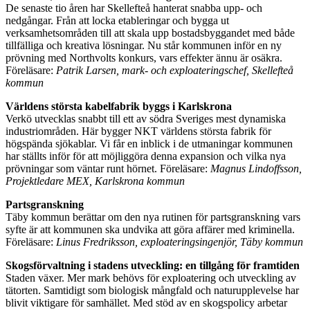
De senaste tio åren har Skellefteå hanterat snabba upp- och
nedgångar. Från att locka etableringar och bygga ut
verksamhetsområden till att skala upp bostadsbyggandet med både
tillfälliga och kreativa lösningar. Nu står kommunen inför en ny
prövning med Northvolts konkurs, vars effekter ännu är osäkra.
Föreläsare:
Patrik Larsen, mark- och exploateringschef, Skellefteå
kommun
Världens största kabelfabrik byggs i Karlskrona
Verkö utvecklas snabbt till ett av södra Sveriges mest dynamiska
industriområden. Här bygger NKT världens största fabrik för
högspända sjökablar. Vi får en inblick i de utmaningar kommunen
har ställts inför för att möjliggöra denna expansion och vilka nya
prövningar som väntar runt hörnet. Föreläsare:
Magnus Lindoffsson,
Projektledare MEX, Karlskrona kommun
Partsgranskning
Täby kommun berättar om den nya rutinen för partsgranskning vars
syfte är att kommunen ska undvika att göra affärer med kriminella.
Föreläsare:
Linus Fredriksson, exploateringsingenjör, Täby kommun
Skogsförvaltning i stadens utveckling: en tillgång för framtiden
Staden växer. Mer mark behövs för exploatering och utveckling av
tätorten. Samtidigt som biologisk mångfald och naturupplevelse har
blivit viktigare för samhället. Med stöd av en skogspolicy arbetar