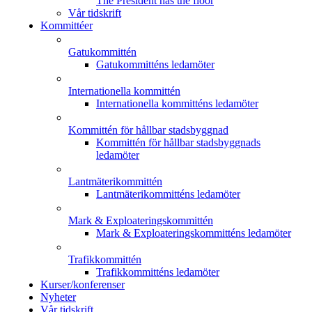
The President has the floor
Vår tidskrift
Kommittéer
Gatukommittén
Gatukommitténs ledamöter
Internationella kommittén
Internationella kommitténs ledamöter
Kommittén för hållbar stadsbyggnad
Kommittén för hållbar stadsbyggnads
ledamöter
Lantmäterikommittén
Lantmäterikommitténs ledamöter
Mark & Exploateringskommittén
Mark & Exploateringskommitténs ledamöter
Trafikkommittén
Trafikkommitténs ledamöter
Kurser/konferenser
Nyheter
Vår tidskrift