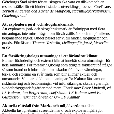
Göteborgs Stad aktivt för att skogen ska vara ett tillskott och en
resurs i stället för ett hinder i stadens utvecklingsprocess. Föreläsare:
Torsten Andersen och Xavier de Maupeou, stadsmiljöförvaltningen,
Göteborgs stad
Att exploatera jord- och skogsbruksmark
Att exploatera jord- och skogsbruksmark är förknippat med flera
utmaningar, inte minst frågan om förvärvstillstånd och miljöbalkens
begränsande regler. Under passet ser vi till hinder, möjligheter och
praxis. Föreläsare:
Thomas Vesterlin, civilingenjör, jurist, Vesterlins
& co
Ett försäkringsbolags utmaningar i ett förändrat klimat
Ett mer föränderligt och extremt klimat innebär stora utmaningar för
hela samhället. För försäkringsbolag som tidigare fokuserat på frågor
så som brand och inbrott är klimatskador från översvämningar,
torka, och stormar en svår fråga som blir alltmer aktuell och
utmanande. Vi tittar på klimatutmaningar för Kalmar län samt om
riskhantering och bedömningar vid införsäkringar, skaderegleringar,
skadeförbyggandeåtgärder med mera. Föreläsare:
Peter Lindvall, vd
LF Kalmar, Jan Bergerstam, chef skador LF Kalmar samt Pär
Gustavsson, riskingenjör/senior UW LF Kalmar
Aktuella rättsfall från Mark- och miljööverdomstolen
Aktuella fastighetsmål avseende mark- och exploateringsfrågor.