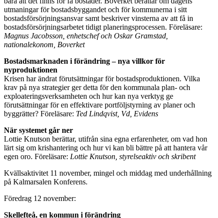
bara att det finns för få bostäder. Boverket berättar om dagens
utmaningar för bostadsbyggandet och för kommunerna i sitt
bostadsförsörjningsansvar samt beskriver vinsterna av att få in
bostadsförsörjningsarbetet tidigt planeringsprocessen. Föreläsare:
Magnus Jacobsson, enhetschef och Oskar Gramstad,
nationalekonom, Boverket
Bostadsmarknaden i förändring – nya villkor för
nyproduktionen
Krisen har ändrat förutsättningar för bostadsproduktionen. Vilka
krav på nya strategier ger detta för den kommunala plan- och
exploateringsverksamheten och hur kan nya verktyg ge
förutsättningar för en effektivare portföljstyrning av planer och
byggrätter? Föreläsare:
Ted Lindqvist, Vd, Evidens
När systemet går ner
Lottie Knutson berättar, utifrån sina egna erfarenheter, om vad hon
lärt sig om krishantering och hur vi kan bli bättre på att hantera vår
egen oro. Föreläsare:
Lottie Knutson, styrelseaktiv och skribent
Kvällsaktivitet 11 november, mingel och middag med underhållning
på Kalmarsalen Konferens.
Föredrag 12 november:
Skellefteå, en kommun i förändring