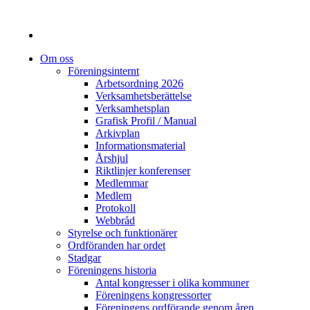
Om oss
Föreningsinternt
Arbetsordning 2026
Verksamhetsberättelse
Verksamhetsplan
Grafisk Profil / Manual
Arkivplan
Informationsmaterial
Årshjul
Riktlinjer konferenser
Medlemmar
Medlem
Protokoll
Webbråd
Styrelse och funktionärer
Ordföranden har ordet
Stadgar
Föreningens historia
Antal kongresser i olika kommuner
Föreningens kongressorter
Föreningens ordförande genom åren