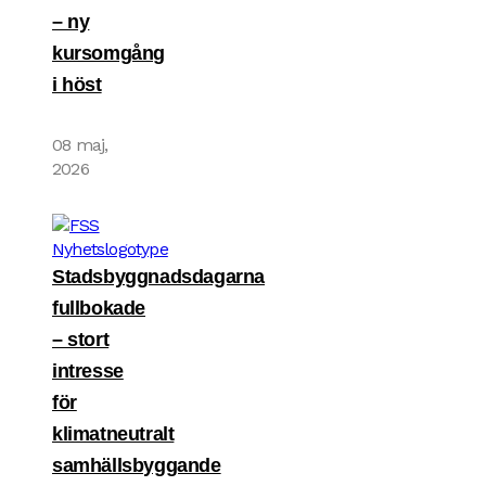
– ny
kursomgång
i höst
08 maj,
2026
Stadsbyggnadsdagarna
fullbokade
– stort
intresse
för
klimatneutralt
samhällsbyggande