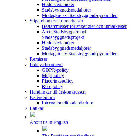
Hedersledamöter
Stadsbyggnadsmedaljörer
Mottagare av Stadsbyggnadspyramiden
Stipendium och utmärkelser
Bestämmelser för stipendier och utmärkelser
Årets Stadsbyggare och
Stadsbyggnadsprojekt
Hedersledamöter
Stadsbyggnadsmedaljörer
Mottagare av Stadsbyggnadspyramiden
Remisser
Policy-dokument
GDPR-policy
Miljöpolicy
Placeringspolicy
Resepolicy
Handlingar till årskongressen
Kalendarium
Internationellt kalendarium
Länkar
About us in English