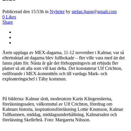
Publicerad den 15:53h
in
Nyheter
by
stefan.ljung@gmail.com
0
Likes
Share
Årets upplaga av MEX-dagarna, 11-12 november i Kalmar, var så
eftertraktad att dagarna blev fullbokade – fler ville vara med än det
fanns plats för. Nästa år går det förhoppningsvis att erbjuda fler
platser så att alla som vill kan delta. Det konstaterar Ulf Crichton,
ordförande i MEX-kommittén och till vardags Mark- och
exploateringschef i Täby kommun.
På bilderna: Kalmar slott, moderatorn Karin Klingenstierna,
föreläsningssalen, välkomsttal av Ulf Crichton, föredrag om
Kalmars historia, inspirationsföreläsning Lottie Knutsson, Kalmar
Tullhamnen, middag, middagsunderhållning, Kalmarsalen och
föreläsning Skellefteå. Foto: Margareta Nilsson.