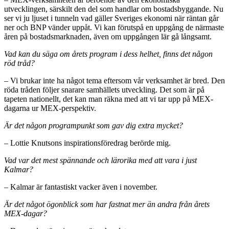
utvecklingen, särskilt den del som handlar om bostadsbyggande. Nu
ser vi ju ljuset i tunneln vad gäller Sveriges ekonomi när räntan går
ner och BNP vänder uppåt. Vi kan förutspå en uppgång de närmaste
åren på bostadsmarknaden, även om uppgången lär gå långsamt.
Vad kan du säga om årets program i dess helhet, finns det någon
röd tråd?
– Vi brukar inte ha något tema eftersom vår verksamhet är bred. Den
röda tråden följer snarare samhällets utveckling. Det som är på
tapeten nationellt, det kan man räkna med att vi tar upp på MEX-
dagarna ur MEX-perspektiv.
Är det någon programpunkt som gav dig extra mycket?
– Lottie Knutsons inspirationsföredrag berörde mig.
Vad var det mest spännande och lärorika med att vara i just
Kalmar?
– Kalmar är fantastiskt vacker även i november.
Är det något ögonblick som har fastnat mer än andra från årets
MEX-dagar?