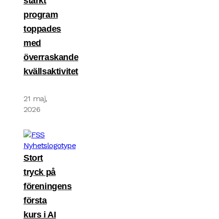
starkt
program
toppades
med
överraskande
kvällsaktivitet
21 maj,
2026
Stort
tryck på
föreningens
första
kurs i AI