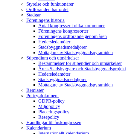
Styrelse och funktionärer
Ordföranden har ordet
Stadgar
Föreningens historia
Antal kongresser i olika kommuner
Föreningens kongressorter
Föreningens ordförande genom åren
Hedersledamöter
Stadsbyggnadsmedaljörer
Mottagare av Stadsbyggnadspyramiden
Stipendium och utmärkelser
Bestämmelser för stipendier och utmärkelser
Årets Stadsbyggare och Stadsbyggnadsprojekt
Hedersledamöter
Stadsbyggnadsmedaljörer
Mottagare av Stadsbyggnadspyramiden
Remisser
Policy-dokument
GDPR-policy
Miljöpolicy
Placeringspolicy
Resepolicy
Handlingar till årskongressen
Kalendarium
Internationellt kalendarium