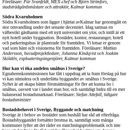
Föreläsare:
Pär Svanfeldt, MEX-chef och Björn Strimfors,
stadsträdgårdsmästare och attraktör, Kalmar kommun
Södra Kvarnholmen
Södra Kvarnholmen som ligger i hjärtat avKalmar har genomgått en
stor omvandling under det senaste decenniet. Idag samsas en
välbesökt gästhamn med ett nytt universitet om ytor, och intill är ett
nytt hotell under byggnation. Bostäder, kontor, restauranger, hotell
och parkeringshus är planerade för framtiden. Vi lotsar er genom
vad som hänt och visionerna för framtiden. Föreläsare:
Mattias
Andersson, huvudprojektledare, Johanna Kindqvist och Joakim
Sköldén, exploateringsingenjörer, Kalmar kommun
Hur kan vi öka andelen småhus i Sverige?
Egnahemskommissionen har fått i uppdrag att ta fram förslag på hur
vi kan stimulera och underlätta byggandet av småhus i Sverige.
Syftet är att skapa bättre förutsättningar för fler att kunna bo i
småhus, oavsett var i landet man bor, och samtidigt bidra till en mer
balanserad bostadsmarknad. Föreläsare:
Stefan Attefall, tidigare
bostadsminister
Bostadsbehovet i Sverige, Byggande och matchning
Sverige är i behov av bostäder som hushåll har råd att efterfråga.
Bostadsbyggandet fortsätter bromsa in, samtidigt som många
kommuner lyfter att det råder en matchningsproblematik och inte