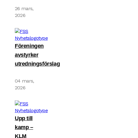
26 mars,
2026
Föreningen
avstyrker
utredningsförslag
04 mars,
2026
Upp till
kamp –
KLM