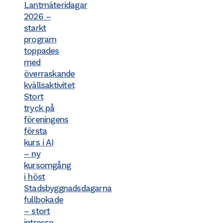
Lantmäteridagar
2026 –
starkt
program
toppades
med
överraskande
kvällsaktivitet
Stort
tryck på
föreningens
första
kurs i AI
– ny
kursomgång
i höst
Stadsbyggnadsdagarna
fullbokade
– stort
intresse