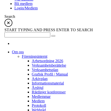
Bli medlem
Login/Medlem
Search
START TYPING AND PRESS ENTER TO SEARCH
Om oss
Föreningsinternt
Arbetsordning 2026
Verksamhetsberättelse
Verksamhetsplan
Grafisk Profil / Manual
Arkivplan
Informationsmaterial
Årshjul
Riktlinjer konferenser
Medlemmar
Medlem
Protokoll
Webbråd