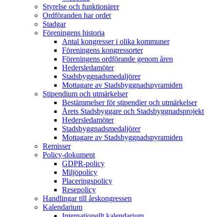
Styrelse och funktionärer
Ordföranden har ordet
Stadgar
Föreningens historia
Antal kongresser i olika kommuner
Föreningens kongressorter
Föreningens ordförande genom åren
Hedersledamöter
Stadsbyggnadsmedaljörer
Mottagare av Stadsbyggnadspyramiden
Stipendium och utmärkelser
Bestämmelser för stipendier och utmärkelser
Årets Stadsbyggare och Stadsbyggnadsprojekt
Hedersledamöter
Stadsbyggnadsmedaljörer
Mottagare av Stadsbyggnadspyramiden
Remisser
Policy-dokument
GDPR-policy
Miljöpolicy
Placeringspolicy
Resepolicy
Handlingar till årskongressen
Kalendarium
Internationellt kalendarium