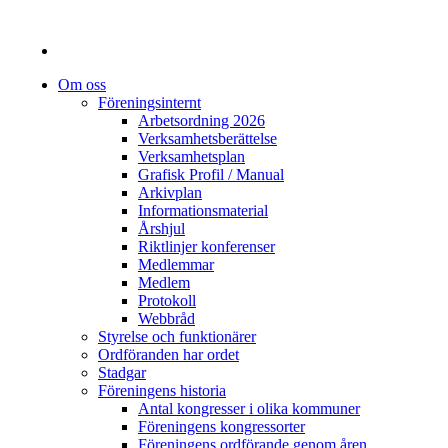
Om oss
Föreningsinternt
Arbetsordning 2026
Verksamhetsberättelse
Verksamhetsplan
Grafisk Profil / Manual
Arkivplan
Informationsmaterial
Årshjul
Riktlinjer konferenser
Medlemmar
Medlem
Protokoll
Webbråd
Styrelse och funktionärer
Ordföranden har ordet
Stadgar
Föreningens historia
Antal kongresser i olika kommuner
Föreningens kongressorter
Föreningens ordförande genom åren