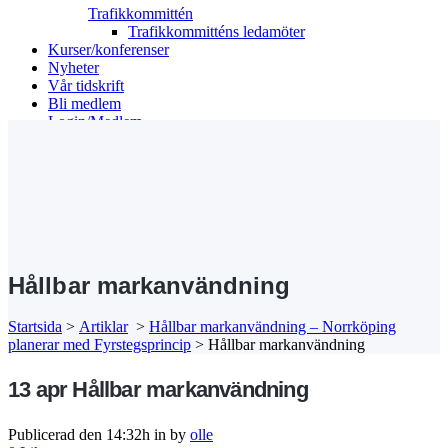
Trafikkommittén
Trafikkommitténs ledamöter
Kurser/konferenser
Nyheter
Vår tidskrift
Bli medlem
Login/Medlem
Search
Hållbar markanvändning
Startsida
>
Artiklar
>
Hållbar markanvändning – Norrköping
planerar med Fyrstegsprincip
>
Hållbar markanvändning
13 apr
Hållbar markanvändning
Publicerad den 14:32h
in
by
olle