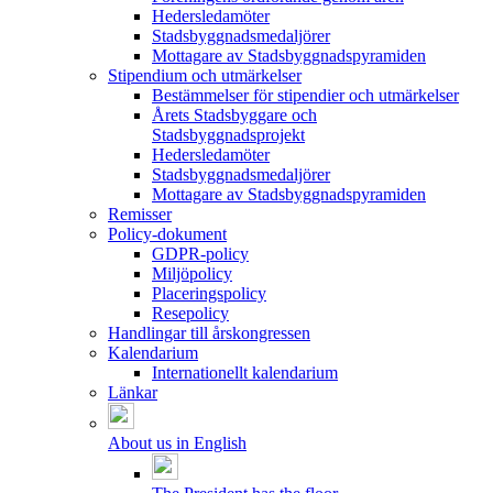
Hedersledamöter
Stadsbyggnadsmedaljörer
Mottagare av Stadsbyggnadspyramiden
Stipendium och utmärkelser
Bestämmelser för stipendier och utmärkelser
Årets Stadsbyggare och
Stadsbyggnadsprojekt
Hedersledamöter
Stadsbyggnadsmedaljörer
Mottagare av Stadsbyggnadspyramiden
Remisser
Policy-dokument
GDPR-policy
Miljöpolicy
Placeringspolicy
Resepolicy
Handlingar till årskongressen
Kalendarium
Internationellt kalendarium
Länkar
About us in English