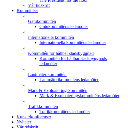
The President has the floor
Vår tidskrift
Kommittéer
Gatukommittén
Gatukommitténs ledamöter
Internationella kommittén
Internationella kommitténs ledamöter
Kommittén för hållbar stadsbyggnad
Kommittén för hållbar stadsbyggnads
ledamöter
Lantmäterikommittén
Lantmäterikommitténs ledamöter
Mark & Exploateringskommittén
Mark & Exploateringskommitténs ledamöter
Trafikkommittén
Trafikkommitténs ledamöter
Kurser/konferenser
Nyheter
Vår tidskrift