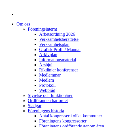
Om oss
Föreningsinternt
Arbetsordning 2026
Verksamhetsberättelse
Verksamhetsplan
Grafisk Profil / Manual
Arkivplan
Informationsmaterial
Årshjul
Riktlinjer konferenser
Medlemmar
Medlem
Protokoll
Webbråd
Styrelse och funktionärer
Ordföranden har ordet
Stadgar
Föreningens historia
Antal kongresser i olika kommuner
Föreningens kongressorter
Föreningens ordförande genom åren