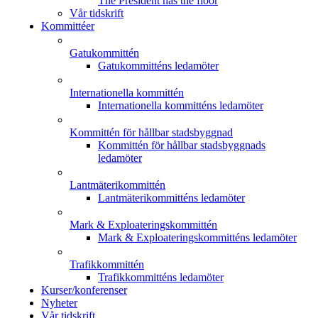
The President has the floor
Vår tidskrift
Kommittéer
Gatukommittén
Gatukommitténs ledamöter
Internationella kommittén
Internationella kommitténs ledamöter
Kommittén för hållbar stadsbyggnad
Kommittén för hållbar stadsbyggnads
ledamöter
Lantmäterikommittén
Lantmäterikommitténs ledamöter
Mark & Exploateringskommittén
Mark & Exploateringskommitténs ledamöter
Trafikkommittén
Trafikkommitténs ledamöter
Kurser/konferenser
Nyheter
Vår tidskrift