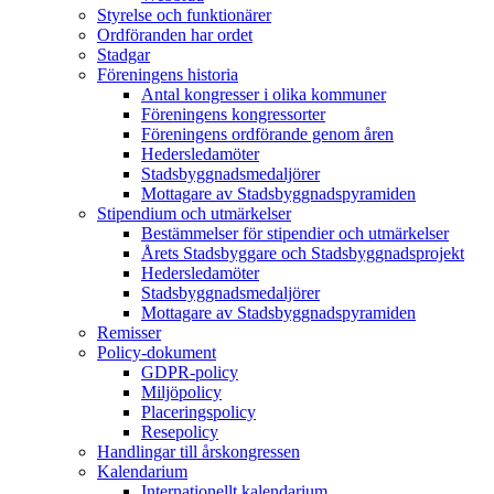
Styrelse och funktionärer
Ordföranden har ordet
Stadgar
Föreningens historia
Antal kongresser i olika kommuner
Föreningens kongressorter
Föreningens ordförande genom åren
Hedersledamöter
Stadsbyggnadsmedaljörer
Mottagare av Stadsbyggnadspyramiden
Stipendium och utmärkelser
Bestämmelser för stipendier och utmärkelser
Årets Stadsbyggare och Stadsbyggnadsprojekt
Hedersledamöter
Stadsbyggnadsmedaljörer
Mottagare av Stadsbyggnadspyramiden
Remisser
Policy-dokument
GDPR-policy
Miljöpolicy
Placeringspolicy
Resepolicy
Handlingar till årskongressen
Kalendarium
Internationellt kalendarium