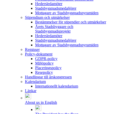
Hedersledamöter
Stadsbyggnadsmedaljörer
Mottagare av Stadsbyggnadspyramiden
Stipendium och utmärkelser
Bestämmelser för stipendier och utmärkelser
Årets Stadsbyggare och
Stadsbyggnadsprojekt
Hedersledamöter
Stadsbyggnadsmedaljörer
Mottagare av Stadsbyggnadspyramiden
Remisser
Policy-dokument
GDPR-policy
Miljöpolicy
Placeringspolicy
Resepolicy
Handlingar till årskongressen
Kalendarium
Internationellt kalendarium
Länkar
About us in English