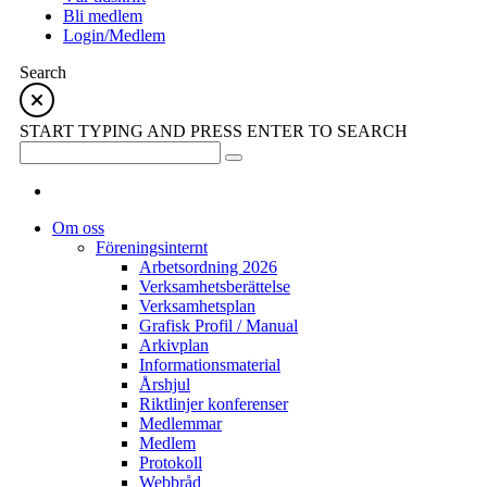
Bli medlem
Login/Medlem
Search
START TYPING AND PRESS ENTER TO SEARCH
Om oss
Föreningsinternt
Arbetsordning 2026
Verksamhetsberättelse
Verksamhetsplan
Grafisk Profil / Manual
Arkivplan
Informationsmaterial
Årshjul
Riktlinjer konferenser
Medlemmar
Medlem
Protokoll
Webbråd