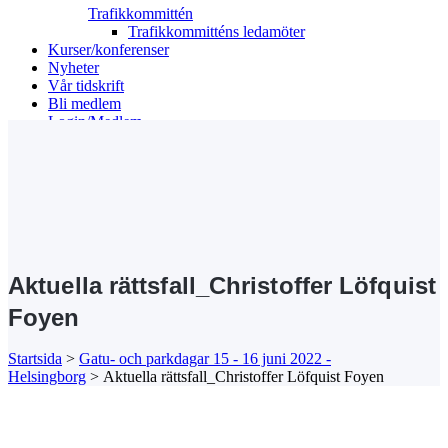
Trafikkommittén
Trafikkommitténs ledamöter
Kurser/konferenser
Nyheter
Vår tidskrift
Bli medlem
Login/Medlem
Search
Aktuella rättsfall_Christoffer Löfquist
Foyen
Startsida
>
Gatu- och parkdagar 15 - 16 juni 2022 -
Helsingborg
>
Aktuella rättsfall_Christoffer Löfquist Foyen
Kansli/Besöks- och postadress:
Föreningen Sveriges Stadsbyggare
Vetegatan 3