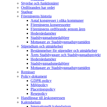
Styrelse och funktionärer
Ordföranden har ordet
Stadgar
Föreningens historia
Antal kongresser i olika kommuner
Föreningens kongressorter
Föreningens ordförande genom åren
Hedersledamöter
Stadsbyggnadsmedaljörer
Mottagare av Stadsbyggnadspyramiden
Stipendium och utmärkelser
Bestämmelser för stipendier och utmärkelser
Årets Stadsbyggare och Stadsbyggnadsprojekt
Hedersledamöter
Stadsbyggnadsmedaljörer
Mottagare av Stadsbyggnadspyramiden
Remisser
Policy-dokument
GDPR-policy
Miljöpolicy
Placeringspolicy
Resepolicy
Handlingar till årskongressen
Kalendarium
Internationellt kalendarium