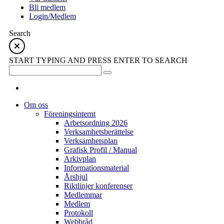
Bli medlem
Login/Medlem
Search
START TYPING AND PRESS ENTER TO SEARCH
Om oss
Föreningsinternt
Arbetsordning 2026
Verksamhetsberättelse
Verksamhetsplan
Grafisk Profil / Manual
Arkivplan
Informationsmaterial
Årshjul
Riktlinjer konferenser
Medlemmar
Medlem
Protokoll
Webbråd