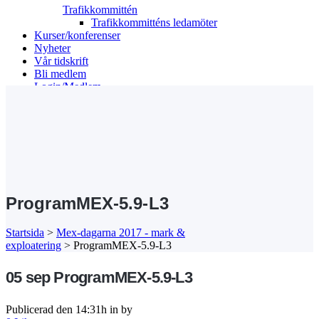
Trafikkommittén
Trafikkommitténs ledamöter
Kurser/konferenser
Nyheter
Vår tidskrift
Bli medlem
Login/Medlem
Search
ProgramMEX-5.9-L3
Startsida
>
Mex-dagarna 2017 - mark &
exploatering
>
ProgramMEX-5.9-L3
05 sep
ProgramMEX-5.9-L3
Publicerad den 14:31h
in
by