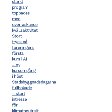
starkt
program
toppades
med
överraskande
kvällsaktivitet
Stort
tryck på
föreningens
första
kurs i AI
– ny
kursomgång
i höst
Stadsbyggnadsdagarna
fullbokade
– stort
intresse
för
klimatneutralt