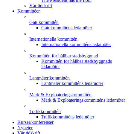
The President has the floor
Vår tidskrift
Kommittéer
Gatukommittén
Gatukommitténs ledamöter
Internationella kommittén
Internationella kommitténs ledamöter
Kommittén för hållbar stadsbyggnad
Kommittén för hållbar stadsbyggnads
ledamöter
Lantmäterikommittén
Lantmäterikommitténs ledamöter
Mark & Exploateringskommittén
Mark & Exploateringskommitténs ledamöter
Trafikkommittén
Trafikkommitténs ledamöter
Kurser/konferenser
Nyheter
Vår tidskrift