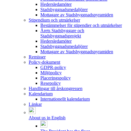
Hedersledamöter
Stadsbyggnadsmedaljörer
Mottagare av Stadsbyggnadspyramiden
Stipendium och utmärkelser
Bestämmelser för stipendier och utmärkelser
Årets Stadsbyggare och
Stadsbyggnadsprojekt
Hedersledamöter
Stadsbyggnadsmedaljörer
Mottagare av Stadsbyggnadspyramiden
Remisser
Policy-dokument
GDPR-policy
Miljöpolicy
Placeringspolicy
Resepolicy
Handlingar till årskongressen
Kalendarium
Internationellt kalendarium
Länkar
About us in English