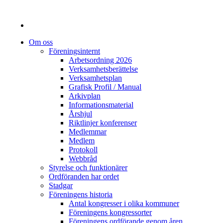
Om oss
Föreningsinternt
Arbetsordning 2026
Verksamhetsberättelse
Verksamhetsplan
Grafisk Profil / Manual
Arkivplan
Informationsmaterial
Årshjul
Riktlinjer konferenser
Medlemmar
Medlem
Protokoll
Webbråd
Styrelse och funktionärer
Ordföranden har ordet
Stadgar
Föreningens historia
Antal kongresser i olika kommuner
Föreningens kongressorter
Föreningens ordförande genom åren