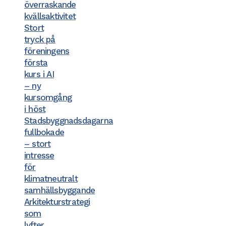
överraskande
kvällsaktivitet
Stort
tryck på
föreningens
första
kurs i AI
– ny
kursomgång
i höst
Stadsbyggnadsdagarna
fullbokade
– stort
intresse
för
klimatneutralt
samhällsbyggande
Arkitekturstrategi
som
lyfter