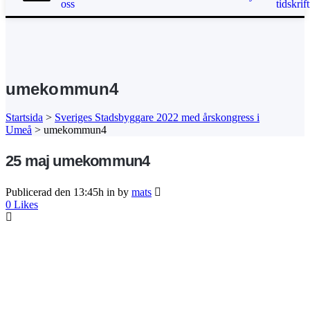
oss
tidskrift
umekommun4
Startsida
>
Sveriges Stadsbyggare 2022 med årskongress i
Umeå
>
umekommun4
25 maj
umekommun4
Publicerad den 13:45h
in
by
mats
0
Likes