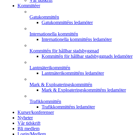
Vår tidskrift
Kommittéer
Gatukommittén
Gatukommitténs ledamöter
Internationella kommittén
Internationella kommitténs ledamöter
Kommittén för hållbar stadsbyggnad
Kommittén för hållbar stadsbyggnads ledamöter
Lantmäterikommittén
Lantmäterikommitténs ledamöter
Mark & Exploateringskommittén
Mark & Exploateringskommitténs ledamöter
Trafikkommittén
Trafikkommitténs ledamöter
Kurser/konferenser
Nyheter
Vår tidskrift
Bli medlem
Login/Medlem