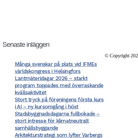
Kansli/Besöks- o
Föreningen Sver
Vetegatan 3
118 59 Stockho
Tel: 08−20 19 8
Organisationsnr
Senaste inläggen
Bank: Nordea B
Felanmälan/supp
© Copyright 202
Många svenskar på plats vid IFMEs
världskongress i Helsingfors
Lantmäteridagar 2026 – starkt
program toppades med överraskande
kvällsaktivitet
Stort tryck på föreningens första kurs
i AI – ny kursomgång i höst
Stadsbyggnadsdagarna fullbokade –
stort intresse för klimatneutralt
samhällsbyggande
Arkitekturstrategi som lyfter Varbergs