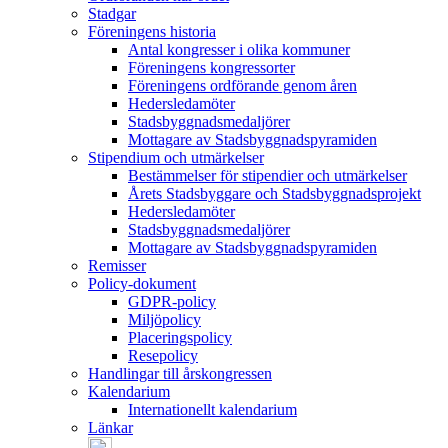
Stadgar
Föreningens historia
Antal kongresser i olika kommuner
Föreningens kongressorter
Föreningens ordförande genom åren
Hedersledamöter
Stadsbyggnadsmedaljörer
Mottagare av Stadsbyggnadspyramiden
Stipendium och utmärkelser
Bestämmelser för stipendier och utmärkelser
Årets Stadsbyggare och Stadsbyggnadsprojekt
Hedersledamöter
Stadsbyggnadsmedaljörer
Mottagare av Stadsbyggnadspyramiden
Remisser
Policy-dokument
GDPR-policy
Miljöpolicy
Placeringspolicy
Resepolicy
Handlingar till årskongressen
Kalendarium
Internationellt kalendarium
Länkar