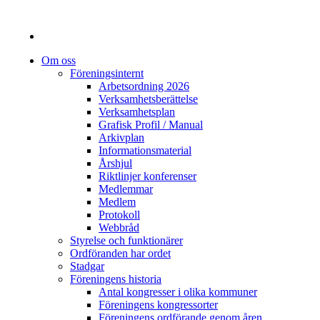
Om oss
Föreningsinternt
Arbetsordning 2026
Verksamhetsberättelse
Verksamhetsplan
Grafisk Profil / Manual
Arkivplan
Informationsmaterial
Årshjul
Riktlinjer konferenser
Medlemmar
Medlem
Protokoll
Webbråd
Styrelse och funktionärer
Ordföranden har ordet
Stadgar
Föreningens historia
Antal kongresser i olika kommuner
Föreningens kongressorter
Föreningens ordförande genom åren