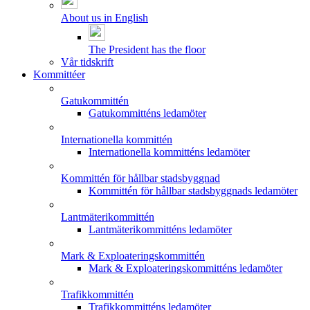
About us in English
The President has the floor
Vår tidskrift
Kommittéer
Gatukommittén
Gatukommitténs ledamöter
Internationella kommittén
Internationella kommitténs ledamöter
Kommittén för hållbar stadsbyggnad
Kommittén för hållbar stadsbyggnads ledamöter
Lantmäterikommittén
Lantmäterikommitténs ledamöter
Mark & Exploateringskommittén
Mark & Exploateringskommitténs ledamöter
Trafikkommittén
Trafikkommitténs ledamöter