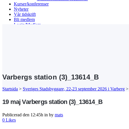
Kurser/konferenser
Nyheter
Vår tidskrift
Bli medlem
Login/Medlem
Search
Varbergs station (3)_13614_B
Startsida
>
Sveriges Stadsbyggare, 22-23 september 2026 i Varberg
19 maj
Varbergs station (3)_13614_B
Publicerad den 12:45h
in
by
mats
0
Likes