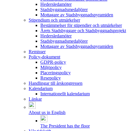
Hedersledamöter
Stadsbyggnadsmedaljörer
Mottagare av Stadsbyggnadspyramiden
Stipendium och utmärkelser
Bestämmelser för stipendier och utmärkelser
Årets Stadsbyggare och Stadsbyggnadsprojekt
Hedersledamöter
Stadsbyggnadsmedaljörer
Mottagare av Stadsbyggnadspyramiden
Remisser
Policy-dokument
GDPR-policy
Miljöpolicy
Placeringspolicy
Resepolicy
Handlingar till årskongressen
Kalendarium
Internationellt kalendarium
Länkar
About us in English
The President has the floor