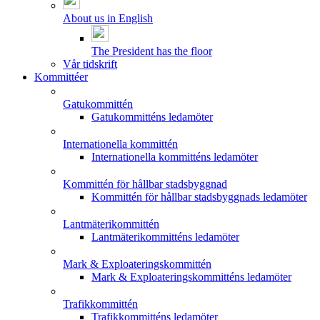
About us in English
The President has the floor
Vår tidskrift
Kommittéer
Gatukommittén
Gatukommitténs ledamöter
Internationella kommittén
Internationella kommitténs ledamöter
Kommittén för hållbar stadsbyggnad
Kommittén för hållbar stadsbyggnads ledamöter
Lantmäterikommittén
Lantmäterikommitténs ledamöter
Mark & Exploateringskommittén
Mark & Exploateringskommitténs ledamöter
Trafikkommittén
Trafikkommitténs ledamöter