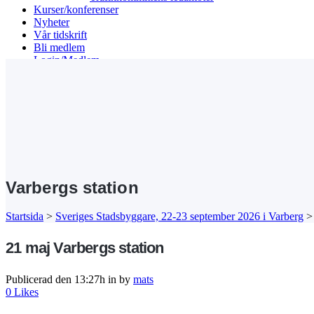
Kurser/konferenser
Nyheter
Vår tidskrift
Bli medlem
Login/Medlem
Search
Varbergs station
Startsida
>
Sveriges Stadsbyggare, 22-23 september 2026 i Varberg
21 maj
Varbergs station
Publicerad den 13:27h
in
by
mats
0
Likes