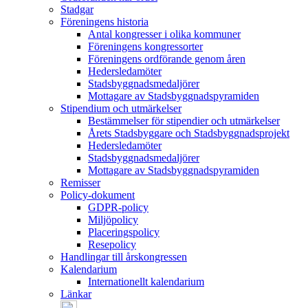
Stadgar
Föreningens historia
Antal kongresser i olika kommuner
Föreningens kongressorter
Föreningens ordförande genom åren
Hedersledamöter
Stadsbyggnadsmedaljörer
Mottagare av Stadsbyggnadspyramiden
Stipendium och utmärkelser
Bestämmelser för stipendier och utmärkelser
Årets Stadsbyggare och Stadsbyggnadsprojekt
Hedersledamöter
Stadsbyggnadsmedaljörer
Mottagare av Stadsbyggnadspyramiden
Remisser
Policy-dokument
GDPR-policy
Miljöpolicy
Placeringspolicy
Resepolicy
Handlingar till årskongressen
Kalendarium
Internationellt kalendarium
Länkar