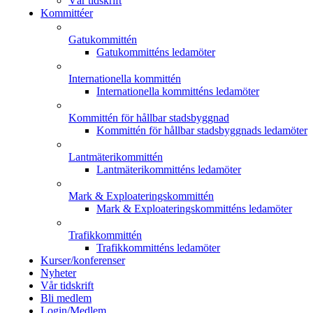
Vår tidskrift
Kommittéer
Gatukommittén
Gatukommitténs ledamöter
Internationella kommittén
Internationella kommitténs ledamöter
Kommittén för hållbar stadsbyggnad
Kommittén för hållbar stadsbyggnads ledamöter
Lantmäterikommittén
Lantmäterikommitténs ledamöter
Mark & Exploateringskommittén
Mark & Exploateringskommitténs ledamöter
Trafikkommittén
Trafikkommitténs ledamöter
Kurser/konferenser
Nyheter
Vår tidskrift
Bli medlem
Login/Medlem