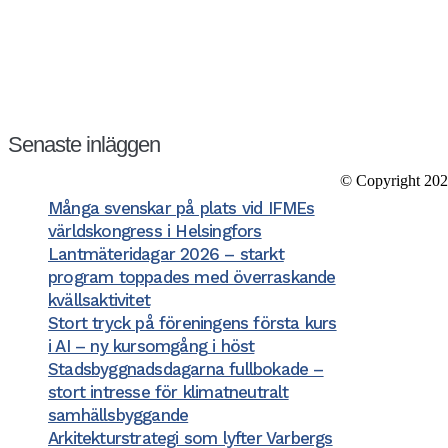
Kansli/Besöks- o
Föreningen Sver
Vetegatan 3
118 59 Stockho
Tel: 08−20 19 8
Organisationsnr
Senaste inläggen
Bank: Nordea B
Felanmälan/supp
© Copyright 202
Många svenskar på plats vid IFMEs
världskongress i Helsingfors
Lantmäteridagar 2026 – starkt
program toppades med överraskande
kvällsaktivitet
Stort tryck på föreningens första kurs
i AI – ny kursomgång i höst
Stadsbyggnadsdagarna fullbokade –
stort intresse för klimatneutralt
samhällsbyggande
Arkitekturstrategi som lyfter Varbergs