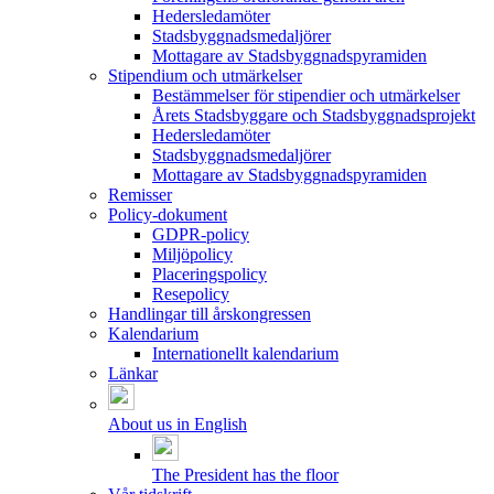
Hedersledamöter
Stadsbyggnadsmedaljörer
Mottagare av Stadsbyggnadspyramiden
Stipendium och utmärkelser
Bestämmelser för stipendier och utmärkelser
Årets Stadsbyggare och Stadsbyggnadsprojekt
Hedersledamöter
Stadsbyggnadsmedaljörer
Mottagare av Stadsbyggnadspyramiden
Remisser
Policy-dokument
GDPR-policy
Miljöpolicy
Placeringspolicy
Resepolicy
Handlingar till årskongressen
Kalendarium
Internationellt kalendarium
Länkar
About us in English
The President has the floor