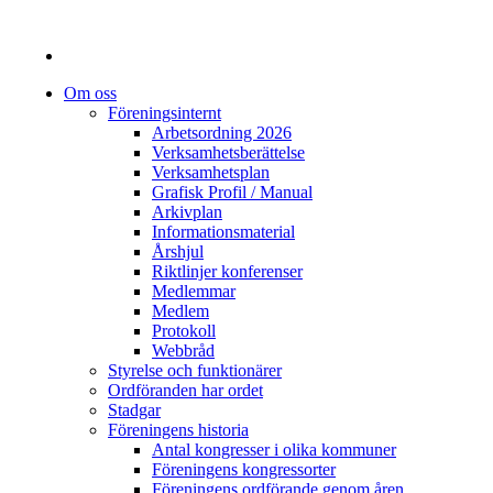
Om oss
Föreningsinternt
Arbetsordning 2026
Verksamhetsberättelse
Verksamhetsplan
Grafisk Profil / Manual
Arkivplan
Informationsmaterial
Årshjul
Riktlinjer konferenser
Medlemmar
Medlem
Protokoll
Webbråd
Styrelse och funktionärer
Ordföranden har ordet
Stadgar
Föreningens historia
Antal kongresser i olika kommuner
Föreningens kongressorter
Föreningens ordförande genom åren